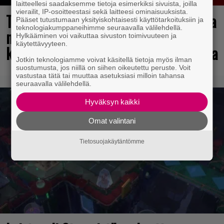
laitteellesi saadaksemme tietoja esimerkiksi sivuista, joilla
vierailit, IP-osoitteestasi sekä laitteesi ominaisuuksista.
Tulevasta Resident Evil -uusioversiosta
Pääset tutustumaan yksityiskohtaisesti käyttötarkoituksiin ja
teknologiakumppaneihimme seuraavalla välilehdellä.
näyttäisi tulevan menestys – jo yli
Hylkääminen voi vaikuttaa sivuston toimivuuteen ja
käytettävyyteen.
kahden miljoonan pelaajan toivelistalla
Jotkin teknologiamme voivat käsitellä tietoja myös ilman
suostumusta, jos niillä on siihen oikeutettu peruste. Voit
vastustaa tätä tai muuttaa asetuksiasi milloin tahansa
seuraavalla välilehdellä.
Hyväksyn kaikki
Omat valintani
Tietosuojakäytäntömme