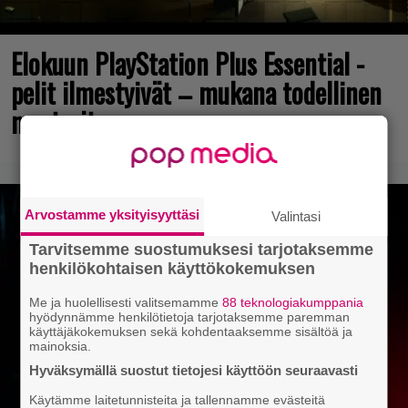
Elokuun PlayStation Plus Essential -
pelit ilmestyivät – mukana todellinen
mestariteos
Arvostamme yksityisyyttäsi
Valintasi
Tarvitsemme suostumuksesi tarjotaksemme
henkilökohtaisen käyttökokemuksen
Me ja huolellisesti valitsemamme
88 teknologiakumppania
hyödynnämme henkilötietoja tarjotaksemme paremman
käyttäjäkokemuksen sekä kohdentaaksemme sisältöä ja
mainoksia.
Hyväksymällä suostut tietojesi käyttöön seuraavasti
Käytämme laitetunnisteita ja tallennamme evästeitä