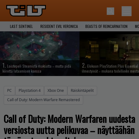
LAST SENTINEL
RESIDENT EVIL VERONICA
BEASTS OF REINCARNATION
MO
1.
2.
Loistopeli Steamistä maksutta – mutta pidä
Elokuun PlayStation Plus Essential 
kiirettä lataamisen kanssa
ilmestyivät – mukana todellinen mesta
PC
Playstation 4
Xbox One
Räiskintäpelit
Call of Duty: Modern Warfare Remastered
Call of Duty: Modern Warfaren uudesta
versiosta uutta pelikuvaa – näyttäähän