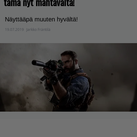
tämä nyt mahtavalta!
Näyttääpä muuten hyvältä!
19.07.2019
Jarkko Fräntilä