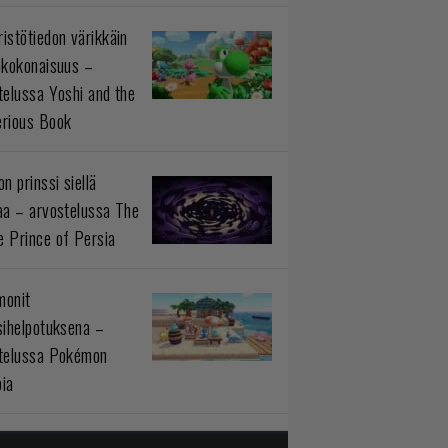
istötiedon värikkäin
okokonaisuus –
telussa Yoshi and the
rious Book
n prinssi siellä
aa – arvostelussa The
 Prince of Persia
monit
sihelpotuksena –
telussa Pokémon
ia