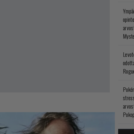
Ympär
opint
arvos
Myste
Levoto
odott
Rogue
Poké
stres
arvos
Pokop