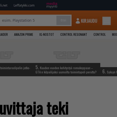
i.net
Leffatykki.com
KIRJAUDU
Etsi
AIDER
AMAZON PRIME
IG-NOSTOT
CONTROL RESONANT
CONTROL
MOO
5.
oimintaroolipelin jatko-
Kuuden vuoden kehitystyö romukoppaan –
6.
GTA:n kilpailijaksi uumoiltu toimintapeli peruttu?
Syksyn h
vittaja teki