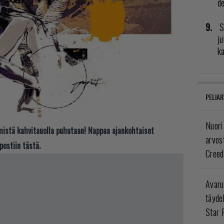
de
S
ju
k
PELIAR
Nuori
t mistä kahvitauolla puhutaan! Nappaa ajankohtaiset
arvos
postiin tästä.
Creed
Avaru
täyde
Star 