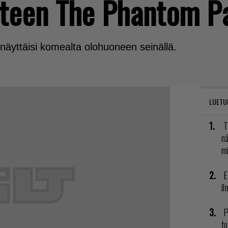
teen The Phantom Pa
näyttäisi komealta olohuoneen seinällä.
LUETU
T
nä
mi
E
il
P
to