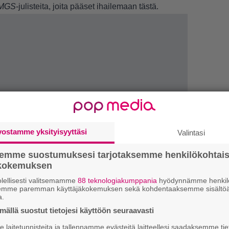
MGS
-julisteita, joita pääset ihailemaan
tästä
.
vostamme yksityisyyttäsi
Valintasi
LUETU
semme suostumuksesi tarjotaksemme henkilökohtai
T
ökokemuksen
nä
lellisesti valitsemamme
88 teknologiakumppania
hyödynnämme henkilö
mi
semme paremman käyttäjäkokemuksen sekä kohdentaaksemme sisältöä
a.
E
ällä suostut tietojesi käyttöön seuraavasti
il
laitetunnisteita ja tallennamme evästeitä laitteellesi saadaksemme tie