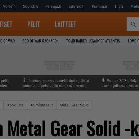
Voice.fi
Soundi.fi
Pelaaja.fi
Inferno.fi
Rumba.fi
Tilt.fi
Metel
TISET
PELIT
LAITTEET
D OF WAR
GOD OF WAR RAGNARÖK
TOMB RAIDER: LEGACY OF ATLANTIS
TOMB R
3.
4.
-pelit
Pokémon-peleistä tunnettu studio julkaisi
Vuonna 2018 nähdyn t
riteos
toimintaroolipelin – tätä mieltä ovat arviot
osa sai julkaisupäivänsä
0
Xbox One
Toimintapelit
Metal Gear Solid
 Metal Gear Solid -ku