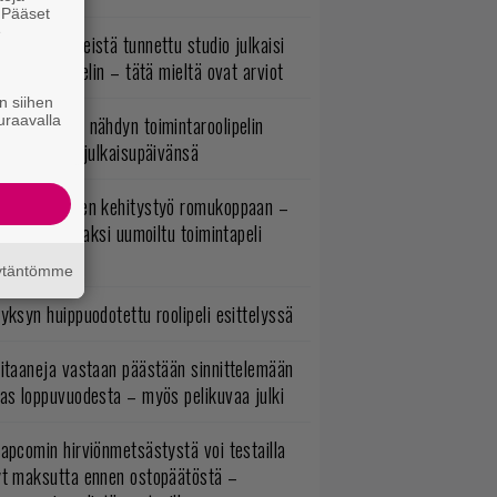
. Pääset
e
okémon-peleistä tunnettu studio julkaisi
imintaroolipelin – tätä mieltä ovat arviot
n siihen
uonna 2018 nähdyn toimintaroolipelin
uraavalla
tko-osa sai julkaisupäivänsä
uuden vuoden kehitystyö romukoppaan –
A:n kilpailijaksi uumoiltu toimintapeli
eruttu?
äytäntömme
yksyn huippuodotettu roolipeli esittelyssä
itaaneja vastaan päästään sinnittelemään
as loppuvuodesta – myös pelikuvaa julki
apcomin hirviönmetsästystä voi testailla
yt maksutta ennen ostopäätöstä –