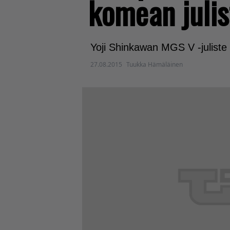
komean julis
Yoji Shinkawan MGS V -juliste 
27.08.2015
Tuukka Hämäläinen