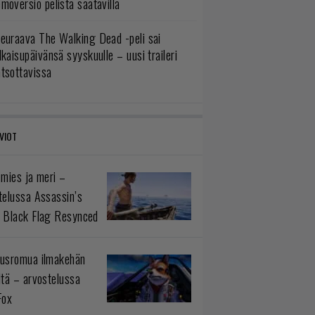
moversio pelistä saatavilla
euraava The Walking Dead -peli sai
lkaisupäivänsä syyskuulle – uusi traileri
atsottavissa
VIOT
 mies ja meri –
telussa Assassin’s
 Black Flag Resynced
usromua ilmakehän
ltä – arvostelussa
Fox