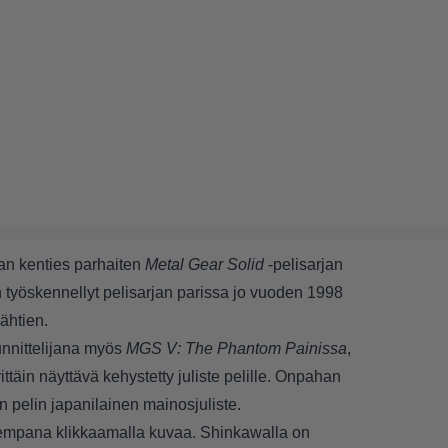
an kenties parhaiten
Metal Gear Solid
-pelisarjan
n työskennellyt pelisarjan parissa jo vuoden 1998
lähtien.
nnittelijana myös
MGS V: The Phantom Painissa
,
rittäin näyttävä kehystetty juliste pelille. Onpahan
in pelin
japanilainen mainosjuliste
.
suurempana klikkaamalla kuvaa. Shinkawalla on