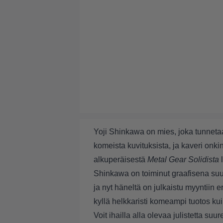
Yoji Shinkawa on mies, joka tunneta
komeista kuvituksista, ja kaveri onki
alkuperäisestä
Metal Gear Solidista
Shinkawa on toiminut graafisena suu
ja nyt häneltä on julkaistu myyntiin e
kyllä helkkaristi komeampi tuotos ku
Voit ihailla alla olevaa julistetta 