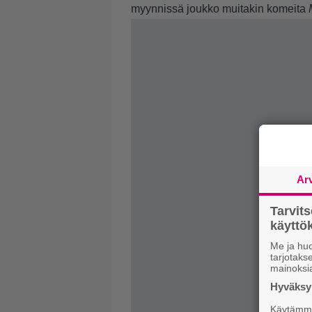
myynnissä joukko muitakin komeita
Ar
Tarvit
käytt
Me ja huo
tarjotak
mainoksi
Hyväksym
Käytämme 