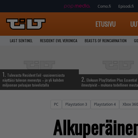
Como.fi
Episodi.fi
ETUSIVU
UU
LAST SENTINEL
RESIDENT EVIL VERONICA
BEASTS OF REINCARNATION
GO
1.
Tulevasta Resident Evil -uusioversiosta
2.
näyttäisi tulevan menestys – jo yli kahden
Elokuun PlayStation Plus Essential 
miljoonan pelaajan toivelistalla
ilmestyivät – mukana todellinen mesta
PC
Playstation 3
Playstation 4
Xbox 36
Alkuperäinen