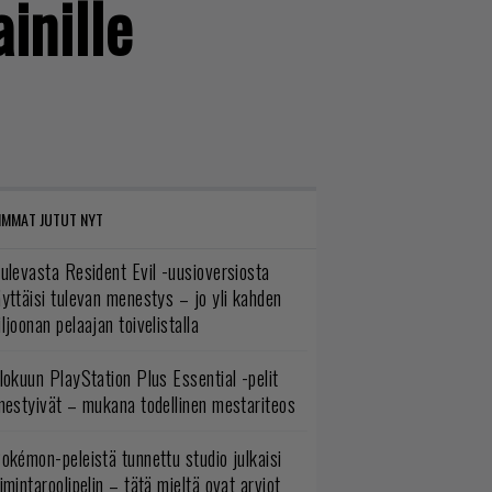
inille
IMMAT JUTUT NYT
ulevasta Resident Evil -uusioversiosta
yttäisi tulevan menestys – jo yli kahden
ljoonan pelaajan toivelistalla
lokuun PlayStation Plus Essential -pelit
mestyivät – mukana todellinen mestariteos
okémon-peleistä tunnettu studio julkaisi
imintaroolipelin – tätä mieltä ovat arviot