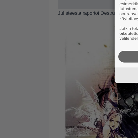
esimerkiks
tutustuma
Julisteesta raportoi
Destructoid
.
seuraaval
käytettäv
Jotkin te
oikeutett
välilehdel