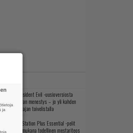
IMMAT JUTUT
sen
ulevasta Resident Evil -uusioversiosta
yttäisi tulevan menestys – jo yli kahden
tietoja
ljoonan pelaajan toivelistalla
 ja
lokuun PlayStation Plus Essential -pelit
mestyivät – mukana todellinen mestariteos
toja