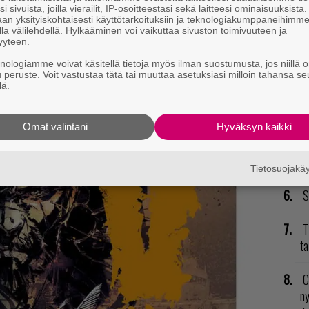
i sivuista, joilla vierailit, IP-osoitteestasi sekä laitteesi ominaisuuksista
an yksityiskohtaisesti käyttötarkoituksiin ja teknologiakumppaneihimm
P
la välilehdellä. Hylkääminen voi vaikuttaa sivuston toimivuuteen ja
to
yyteen.
knologiamme voivat käsitellä tietoja myös ilman suostumusta, jos niillä o
V
u peruste. Voit vastustaa tätä tai muuttaa asetuksiasi milloin tahansa se
lä.
ja
K
Omat valintani
Hyväksyn kaikki
GT
p
Tietosuojak
S
T
ta
C
n