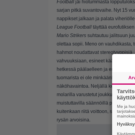
Football
jäi hiotummasta lopputuloks
sarjan pitkä suvantovaihe. Nyt 15 vuo
nappikset jalkaan ja palata viheriöll
League Football
täyttää eurofutiksen
Mario Strikers
suhtautuu jalitsuun juu
olettaa sopii. Meno on vauhdikasta, t
hahmot noudattavat stereotyyppisiä
vahvuuksiaan, esineet kääntävät til
hetkessä päälaelleen ja ennen kaik
tuomarista ei ole minkäänlaista
Ar
näköhavaintoa. Neljällä kenttäpelaaja
Tarvit
molarilla varustetut joukkueet pyrkiv
käytt
muistuttavilla säännöillä pallon pöm
Me ja huo
kuitenkaan riitä voittoon, sillä Hype
tarjotak
mainoksi
rysän arvoisina.
Hyväksym
Käytämme 