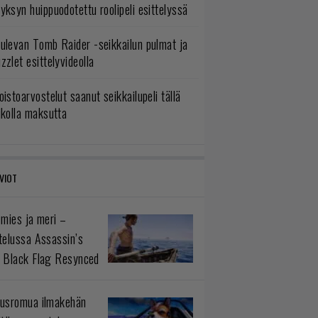
yksyn huippuodotettu roolipeli esittelyssä
ulevan Tomb Raider -seikkailun pulmat ja
zzlet esittelyvideolla
oistoarvostelut saanut seikkailupeli tällä
ikolla maksutta
VIOT
 mies ja meri –
telussa Assassin’s
 Black Flag Resynced
usromua ilmakehän