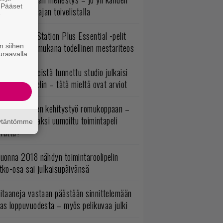
. Pääset
ljoonan pelaajan toivelistalla
e
lokuun PlayStation Plus Essential -pelit
mestyivät – mukana todellinen mestariteos
n siihen
uraavalla
okémon-peleistä tunnettu studio julkaisi
imintaroolipelin – tätä mieltä ovat arviot
uuden vuoden kehitystyö romukoppaan –
A:n kilpailijaksi uumoiltu toimintapeli
äytäntömme
eruttu?
uonna 2018 nähdyn toimintaroolipelin
tko-osa sai julkaisupäivänsä
itaaneja vastaan päästään sinnittelemään
as loppuvuodesta – myös pelikuvaa julki