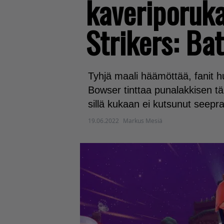
kaveriporuka
Strikers: Ba
Tyhjä maali häämöttää, fanit 
Bowser tinttaa punalakkisen täh
sillä kukaan ei kutsunut seepra
19.06.2022
Markus Mesiä