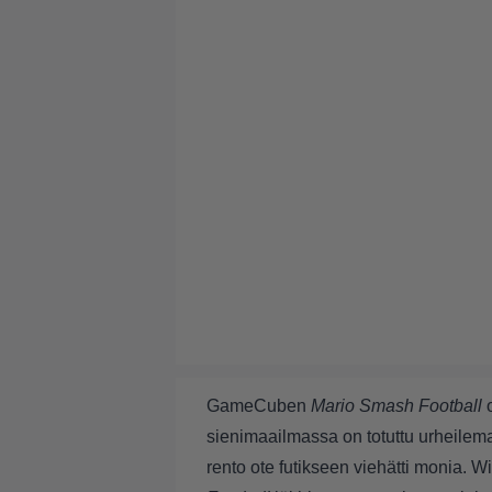
GameCuben
Mario Smash Football
o
sienimaailmassa on totuttu urheilem
rento ote futikseen viehätti monia. Wi