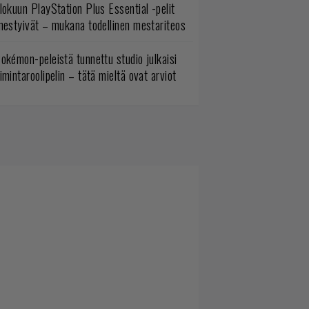
lokuun PlayStation Plus Essential -pelit
mestyivät – mukana todellinen mestariteos
okémon-peleistä tunnettu studio julkaisi
imintaroolipelin – tätä mieltä ovat arviot