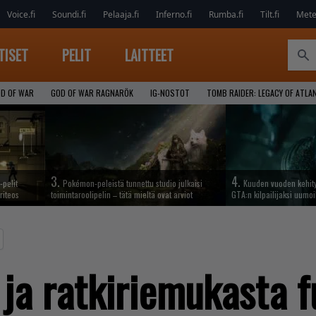
Voice.fi
Soundi.fi
Pelaaja.fi
Inferno.fi
Rumba.fi
Tilt.fi
Metel
TISET
PELIT
LAITTEET
D OF WAR
GOD OF WAR RAGNARÖK
IG-NOSTOT
TOMB RAIDER: LEGACY OF ATLA
3.
4.
-pelit
Pokémon-peleistä tunnettu studio julkaisi
Kuuden vuoden kehit
riteos
toimintaroolipelin – tätä mieltä ovat arviot
GTA:n kilpailijaksi uumoi
ja ratkiriemukasta f