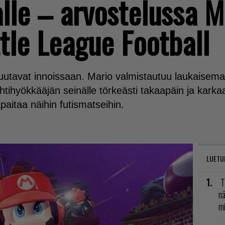
lle – arvostelussa M
ttle League Football
huutavat innoissaan. Mario valmistautuu laukaisema
tihyökkääjän seinälle törkeästi takaapäin ja karkaa
paitaa näihin futismatseihin.
LUETU
T
nä
mi