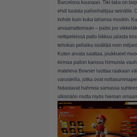
Barcelona kuunaan. Tiki-taka on tarpe
ehdi tuutata pallonhaltijaa seinälle
kohde kuin kuka tahansa muukin. Kun
arvaamattomaan – paitsi jos vikkeläkin
nettipeleissä pallo liikkuu jalasta to
tehokas peliaika sisältää noin miljar
Kuten arvata saattaa, joukkueet muo
kirmaa pallon kanssa hirmuista vauht
mateleva Bowser luottaa raakaan väk
varusteilla, jotka ovat nollasummape
hidastavat hahmoa samassa suhteessa.
ulkonäön mutta myös hieman omaan 