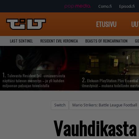
Como.fi
Episodi.fi
ETUSIVU
UU
LAST SENTINEL
RESIDENT EVIL VERONICA
BEASTS OF REINCARNATION
GO
1.
Tulevasta Resident Evil -uusioversiosta
2.
näyttäisi tulevan menestys – jo yli kahden
Elokuun PlayStation Plus Essential 
miljoonan pelaajan toivelistalla
ilmestyivät – mukana todellinen mesta
Switch
Mario Strikers: Battle League Football
Vauhdikasta 