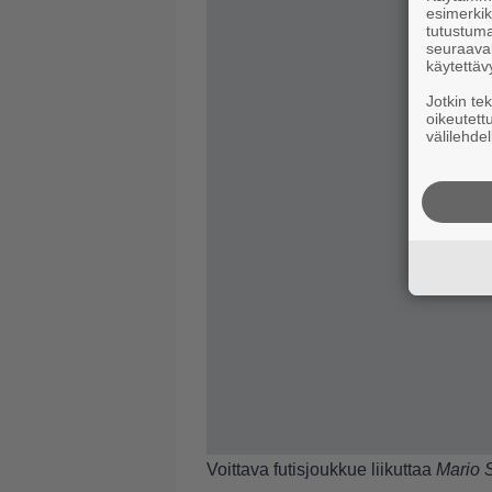
esimerkiks
tutustuma
seuraaval
käytettäv
Jotkin te
oikeutett
välilehdel
Voittava futisjoukkue liikuttaa
Mario S