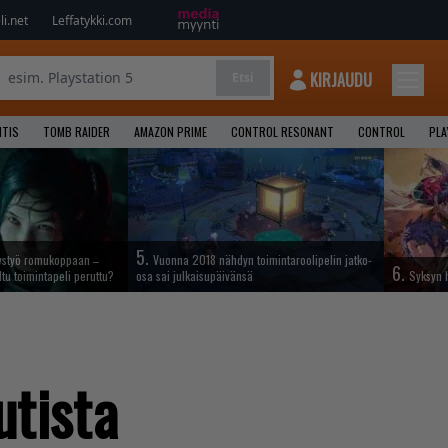
i.net
Leffatykki.com
KIRJAUDU
Etsi
NTIS
TOMB RAIDER
AMAZON PRIME
CONTROL RESONANT
CONTROL
PLA
5.
ystyö romukoppaan –
Vuonna 2018 nähdyn toimintaroolipelin jatko-
6.
ltu toimintapeli peruttu?
osa sai julkaisupäivänsä
Syksyn h
utista