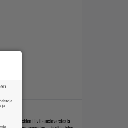
sen
tietoja
 ja
IMMAT JUTUT
ulevasta Resident Evil -uusioversiosta
yttäisi tulevan menestys – jo yli kahden
toja