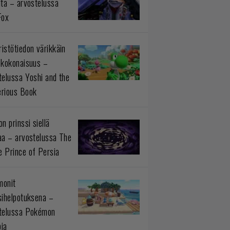
ltä – arvostelussa
Fox
istötiedon värikkäin
okokonaisuus –
telussa Yoshi and the
rious Book
n prinssi siellä
aa – arvostelussa The
 Prince of Persia
monit
sihelpotuksena –
telussa Pokémon
ia