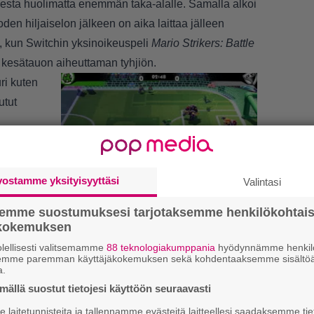
esta huolimatta enemmän taka-alalle. Samalla alkoi
den hiljaiselon jälkeen on aika laittaa jälleen
e, kun Switchin yksinoikeuspeli
Mario Strikers: Battle
 kesätauon aiheuttaman tyhjiön.
ri kuten
utut
anteen
kea
vostamme yksityisyyttäsi
Valintasi
lla ja
semme suostumuksesi tarjotaksemme henkilökohtai
ät iskemään perusperiaatteiltaan futista
ökokemuksen
peliin useammin kuin vastustaja. Joskus se ei
lellisesti valitsemamme
88 teknologiakumppania
hyödynnämme henkilö
r Strike -voimaosumat lasketaan valotaululle kahden
semme paremman käyttäjäkokemuksen sekä kohdentaaksemme sisältöä
LUETU
a.
ällä suostut tietojesi käyttöön seuraavasti
T
nä
laitetunnisteita ja tallennamme evästeitä laitteellesi saadaksemme tie