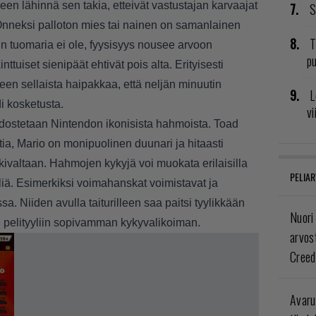
en lähinnä sen takia, etteivät vastustajan karvaajat
S
. Onneksi palloton mies tai nainen on samanlainen
T
 tuomaria ei ole, fyysisyys nousee arvoon
pu
ttuiset sienipäät ehtivät pois alta. Erityisesti
iseen sellaista haipakkaa, että neljän minuutin
L
di kosketusta.
vi
dostetaan Nintendon ikonisista hahmoista. Toad
ia, Mario on monipuolinen duunari ja hitaasti
ivaltaan. Hahmojen kykyjä voi muokata erilaisilla
PELIAR
liä. Esimerkiksi voimahanskat voimistavat ja
 Niiden avulla taiturilleen saa paitsi tyylikkään
Nuori
pelityyliin sopivamman kykyvalikoiman.
arvos
Creed
Avaru