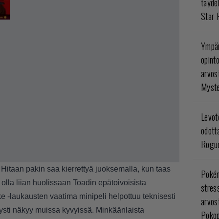
täyde
Star 
Ympär
opint
arvos
Myste
Levoto
odott
Rogue
. Hitaan pakin saa kierrettyä juoksemalla, kun taas
Poké
 olla liian huolissaan Toadin epätoivoisista
stres
ike -laukausten vaatima minipeli helpottuu teknisesti
arvos
ietysti näkyy muissa kyvyissä. Minkäänlaista
Pokop