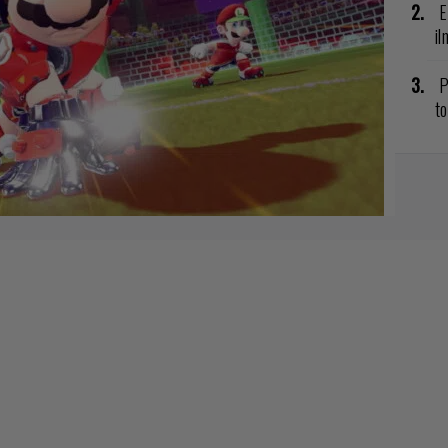
E
il
P
to