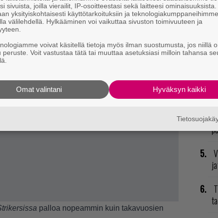
i sivuista, joilla vierailit, IP-osoitteestasi sekä laitteesi ominaisuuksista
mi
an yksityiskohtaisesti käyttötarkoituksiin ja teknologiakumppaneihimm
la välilehdellä. Hylkääminen voi vaikuttaa sivuston toimivuuteen ja
yyteen.
E
il
knologiamme voivat käsitellä tietoja myös ilman suostumusta, jos niillä o
u peruste. Voit vastustaa tätä tai muuttaa asetuksiasi milloin tahansa se
lä.
P
to
Omat valintani
Hyväksyn kaikki
K
GT
Tietosuojak
p
V
ja
T
ta
trikersissa
palloa nopeammin kuin takavuosien