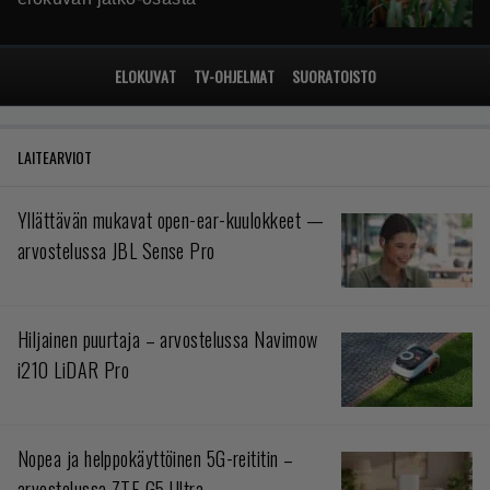
ELOKUVAT
TV-OHJELMAT
SUORATOISTO
LAITEARVIOT
Yllättävän mukavat open-ear-kuulokkeet —
arvostelussa JBL Sense Pro
Hiljainen puurtaja – arvostelussa Navimow
i210 LiDAR Pro
Nopea ja helppokäyttöinen 5G-reititin –
arvostelussa ZTE G5 Ultra