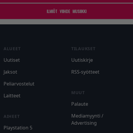
ILMIÖT
VIIHDE
MUSIIKKI
Footer
ALUEET
TILAUKSET
Uutiset
Uutiskirje
Jaksot
RSS-syötteet
Peliarvostelut
MUUT
Laitteet
Palaute
Mediamyynti /
AIHEET
Advertising
Playstation 5