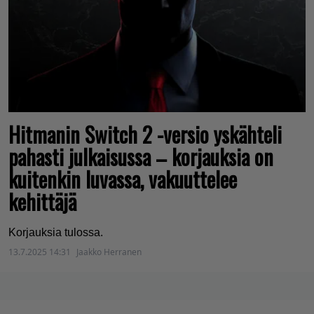
Hitmanin Switch 2 -versio yskähteli
pahasti julkaisussa – korjauksia on
kuitenkin luvassa, vakuuttelee
kehittäjä
Korjauksia tulossa.
13.7.2025 14:31
Jaakko Herranen