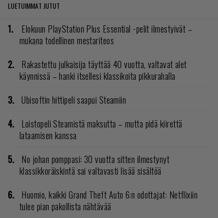
LUETUIMMAT JUTUT
Elokuun PlayStation Plus Essential -pelit ilmestyivät –
mukana todellinen mestariteos
Rakastettu julkaisija täyttää 40 vuotta, valtavat alet
käynnissä – hanki itsellesi klassikoita pikkurahalla
Ubisoftin hittipeli saapui Steamiin
Loistopeli Steamistä maksutta – mutta pidä kiirettä
lataamisen kanssa
No johan pomppasi: 30 vuotta sitten ilmestynyt
klassikkoräiskintä sai valtavasti lisää sisältöä
Huomio, kaikki Grand Theft Auto 6:n odottajat: Netflixiin
tulee pian pakollista nähtävää