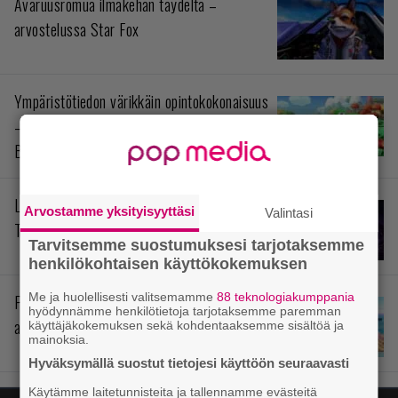
Avaruusromua ilmakehän täydeltä –
arvostelussa Star Fox
Ympäristötiedon värikkäin opintokokonaisuus
– arvostelussa Yoshi and the Mysterious
Book
Levoton prinssi siellä odottaa – arvostelussa
Arvostamme yksityisyyttäsi
Valintasi
The Rogue Prince of Persia
Tarvitsemme suostumuksesi tarjotaksemme
henkilökohtaisen käyttökokemuksen
Me ja huolellisesti valitsemamme
88 teknologiakumppania
Pokémonit stressihelpotuksena –
hyödynnämme henkilötietoja tarjotaksemme paremman
arvostelussa Pokémon Pokopia
käyttäjäkokemuksen sekä kohdentaaksemme sisältöä ja
mainoksia.
Hyväksymällä suostut tietojesi käyttöön seuraavasti
Käytämme laitetunnisteita ja tallennamme evästeitä