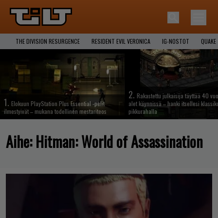
THE DIVISION RESURGENCE
RESIDENT EVIL VERONICA
IG-NOSTOT
QUAKE
2.
Rakastettu julkaisija täyttää 40 vuo
1.
Elokuun PlayStation Plus Essential -pelit
alet käynnissä – hanki itsellesi klassik
ilmestyivät – mukana todellinen mestariteos
pikkurahalla
Aihe:
Hitman: World of Assassination