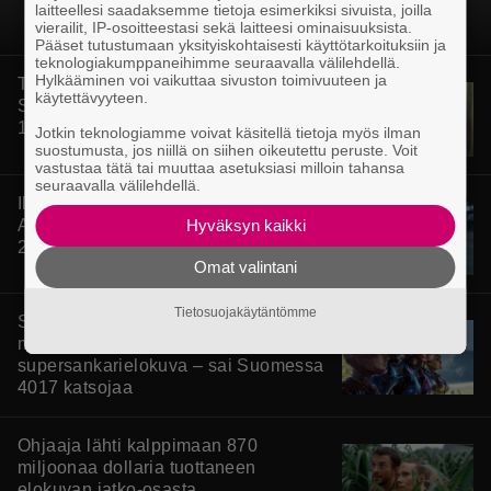
laitteellesi saadaksemme tietoja esimerkiksi sivuista, joilla
vierailit, IP-osoitteestasi sekä laitteesi ominaisuuksista.
Pääset tutustumaan yksityiskohtaisesti käyttötarkoituksiin ja
teknologiakumppaneihimme seuraavalla välilehdellä.
Hylkääminen voi vaikuttaa sivuston toimivuuteen ja
Tänän tv:ssä: Esko Salminen ja Satu
käytettävyyteen.
Silvo tekevät hienot pääroolit vuoden
1984 menestyselokuvassa
Jotkin teknologiamme voivat käsitellä tietoja myös ilman
suostumusta, jos niillä on siihen oikeutettu peruste. Voit
vastustaa tätä tai muuttaa asetuksiasi milloin tahansa
seuraavalla välilehdellä.
Illalla tv:ssä: Perinteinen dekkari
Hyväksyn kaikki
Agatha Christien hengessä – vuoden
2023 leffa tarjoaa murhamysteerin
Omat valintani
Tietosuojakäytäntömme
Scifihetki: Ilmaiskatselussa 100
miljoonan dollarin
supersankarielokuva – sai Suomessa
4017 katsojaa
Ohjaaja lähti kalppimaan 870
miljoonaa dollaria tuottaneen
elokuvan jatko-osasta