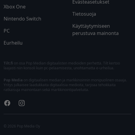
Evästeasetukset
Xbox One
Tietosuoja
Nintendo Switch
Käyttäytymiseen
PC
perustuva mainonta
Eurheilu
Tilt.fi
on osa Pop Median digitaalisten medioiden perhettä. Tilt kertoo
laajasti niin konsoli kuin pc-pelaamisesta, unohtamatta e-urheilua.
Pop Media
on digitaalisen median ja markkinoinnin monipuolinen osaaja.
Yritys julkaisee laadukkaita digitaalisia medioita, tarjoaa tehokkaita
ratkaisuja mainontaan sekä markkinointipalveluita.
Facebook
Instagram
© 2026 Pop Media Oy