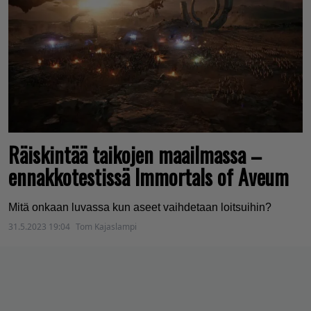
Räiskintää taikojen maailmassa –
ennakkotestissä Immortals of Aveum
Mitä onkaan luvassa kun aseet vaihdetaan loitsuihin?
31.5.2023 19:04
Tom Kajaslampi