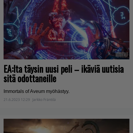
EA:lta täysin uusi peli – ikäviä uutisia
sitä odottaneille
Immortals of Aveum myöhästyy.
21.6.2023 12:29
Jarkko Fräntilä