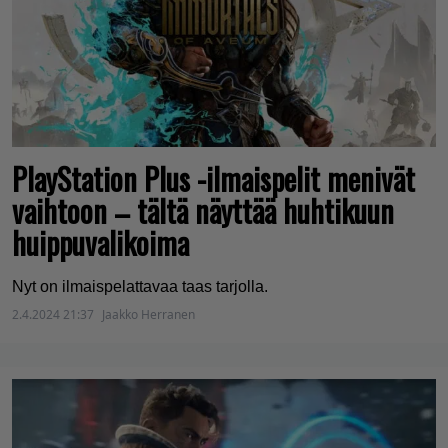
PlayStation Plus -ilmaispelit menivät
vaihtoon – tältä näyttää huhtikuun
huippuvalikoima
Nyt on ilmaispelattavaa taas tarjolla.
2.4.2024 21:37
Jaakko Herranen