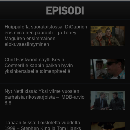
Huippuleffa suoratoistossa: DiCaprion
ensimmäinen päärooli – ja Tobey
Maguiren ensimmäinen
elokuvaesiintyminen
Clint Eastwood näytti Kevin
Costnerille kaapin paikan hyvin
yksinkertaisella toimenpiteellä
Nyt Netflixissä: Yksi viime vuosien
parhaista rikossarjoista – IMDB-arvio
8,8
Tänään tv:ssä: Loistoleffa vuodelta
1999 – Stephen King ja Tom Hanks