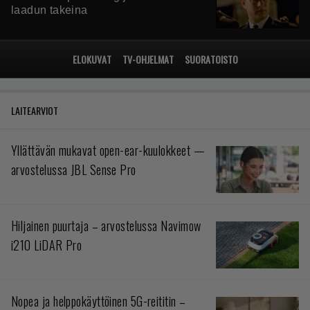
laadun takeina
ELOKUVAT
TV-OHJELMAT
SUORATOISTO
LAITEARVIOT
Yllättävän mukavat open-ear-kuulokkeet —
arvostelussa JBL Sense Pro
Hiljainen puurtaja – arvostelussa Navimow
i210 LiDAR Pro
Nopea ja helppokäyttöinen 5G-reititin –