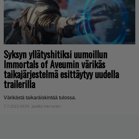
Syksyn yllätyshitiksi uumoillun
Immortals of Aveumin värikäs
taikajärjestelmä esittäytyy uudella
trailerilla
Värikästä taikaräiskintää tulossa.
7.7.2023 09:59
Jaakko Herranen