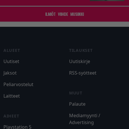
ILMIÖT
VIIHDE
MUSIIKKI
Footer
ALUEET
TILAUKSET
Uutiset
Uutiskirje
Jaksot
RSS-syötteet
Peliarvostelut
MUUT
Laitteet
Palaute
Mediamyynti /
AIHEET
Advertising
Playstation 5