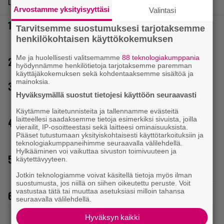
LUETUIMMAT JUTUT
Arvostamme yksityisyyttäsi
Valintasi
Loistopeli Steamistä maksutta – mutta pidä kiirettä
Tarvitsemme suostumuksesi tarjotaksemme
lataamisen kanssa
henkilökohtaisen käyttökokemuksen
Me ja huolellisesti valitsemamme
88 teknologiakumppania
Ubisoftin hittipeli saapui Steamiin
hyödynnämme henkilötietoja tarjotaksemme paremman
käyttäjäkokemuksen sekä kohdentaaksemme sisältöä ja
mainoksia.
Rakastettu julkaisija täyttää 40 vuotta, valtavat alet
Hyväksymällä suostut tietojesi käyttöön seuraavasti
käynnissä – hanki itsellesi klassikoita pikkurahalla
Käytämme laitetunnisteita ja tallennamme evästeitä
laitteellesi saadaksemme tietoja esimerkiksi sivuista, joilla
Elokuun PlayStation Plus Essential -pelit ilmestyivät –
vierailit, IP-osoitteestasi sekä laitteesi ominaisuuksista.
mukana todellinen mestariteos
Pääset tutustumaan yksityiskohtaisesti käyttötarkoituksiin ja
teknologiakumppaneihimme seuraavalla välilehdellä.
Hylkääminen voi vaikuttaa sivuston toimivuuteen ja
Tulevasta Resident Evil -uusioversiosta näyttäisi tulevan
käytettävyyteen.
menestys – jo yli kahden miljoonan pelaajan toivelistalla
Jotkin teknologiamme voivat käsitellä tietoja myös ilman
suostumusta, jos niillä on siihen oikeutettu peruste. Voit
vastustaa tätä tai muuttaa asetuksiasi milloin tahansa
Rakastettu pelisarja täyttää 25 vuotta – vuonna 2012
seuraavalla välilehdellä.
julkaistu osa ilmaiseksi pc:lle, muita osia voi testailla
Hyväksyn kaikki
maksutta