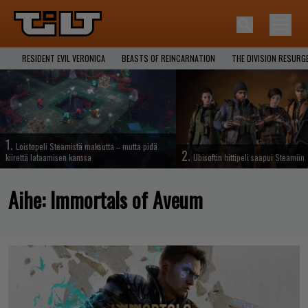
RESIDENT EVIL VERONICA
BEASTS OF REINCARNATION
THE DIVISION RESURG
1.
Loistopeli Steamistä maksutta – mutta pidä
2.
kiirettä lataamisen kanssa
Ubisoftin hittipeli saapui Steamiin
Aihe:
Immortals of Aveum