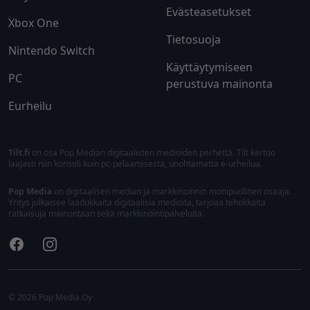
Evästeasetukset
Xbox One
Tietosuoja
Nintendo Switch
Käyttäytymiseen
PC
perustuva mainonta
Eurheilu
Tilt.fi
on osa Pop Median digitaalisten medioiden perhettä. Tilt kertoo
laajasti niin konsoli kuin pc-pelaamisesta, unohtamatta e-urheilua.
Pop Media
on digitaalisen median ja markkinoinnin monipuolinen osaaja.
Yritys julkaisee laadukkaita digitaalisia medioita, tarjoaa tehokkaita
ratkaisuja mainontaan sekä markkinointipalveluita.
Facebook
Instagram
© 2026 Pop Media Oy