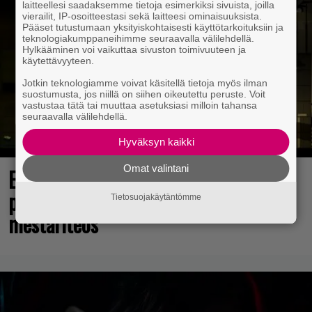
laitteellesi saadaksemme tietoja esimerkiksi sivuista, joilla
vierailit, IP-osoitteestasi sekä laitteesi ominaisuuksista.
Pääset tutustumaan yksityiskohtaisesti käyttötarkoituksiin ja
teknologiakumppaneihimme seuraavalla välilehdellä.
Hylkääminen voi vaikuttaa sivuston toimivuuteen ja
käytettävyyteen.
Jotkin teknologiamme voivat käsitellä tietoja myös ilman
suostumusta, jos niillä on siihen oikeutettu peruste. Voit
vastustaa tätä tai muuttaa asetuksiasi milloin tahansa
seuraavalla välilehdellä.
Hyväksyn kaikki
Omat valintani
Elokuun PlayStation Plus Essential -
pelit ilmestyivät – mukana todellinen
Tietosuojakäytäntömme
mestariteos