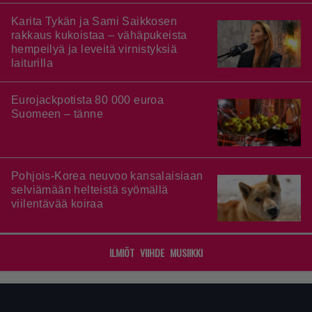
Karita Tykän ja Sami Saikkosen
rakkaus kukoistaa – vähäpukeista
hempeilyä ja leveitä virnistyksiä
laiturilla
Eurojackpotista 80 000 euroa
Suomeen – tänne
Pohjois-Korea neuvoo kansalaisiaan
selviämään helteistä syömällä
viilentävää koiraa
ILMIÖT
VIIHDE
MUSIIKKI
Footer