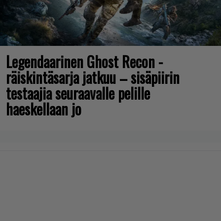
Legendaarinen Ghost Recon -
räiskintäsarja jatkuu – sisäpiirin
testaajia seuraavalle pelille
haeskellaan jo