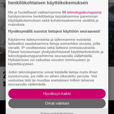
henkilökohtaisen käyttökokemuksen
Me ja huolellisesti valitsemamme
88 teknologiakumppania
hyödynnämme henkilötietoja tarjotaksemme paremman
käyttäjäkokemuksen sekä kohdentaaksemme sisältöä ja
mainoksia.
Hyväksymällä suostut tietojesi käyttöön seuraavasti
Käytämme laitetunnisteita ja tallennamme evästeitä
laitteellesi saadaksemme tietoja esimerkiksi sivuista, joilla
vierailit, IP-osoitteestasi sekä laitteesi ominaisuuksista.
Pääset tutustumaan yksityiskohtaisesti käyttötarkoituksiin ja
teknologiakumppaneihimme seuraavalla välilehdellä.
Hylkääminen voi vaikuttaa sivuston toimivuuteen ja
käytettävyyteen.
25 kaikkien aikojen parasta
Jotkin teknologiamme voivat käsitellä tietoja myös ilman
suostumusta, jos niillä on siihen oikeutettu peruste. Voit
supersankaripeliä listattu
vastustaa tätä tai muuttaa asetuksiasi milloin tahansa
seuraavalla välilehdellä.
Hyväksyn kaikki
Omat valintani
Tietosuojakäytäntömme