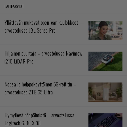
LAITEARVIOT
Yllättävän mukavat open-ear-kuulokkeet —
arvostelussa JBL Sense Pro
Hiljainen puurtaja – arvostelussa Navimow
i210 LiDAR Pro
Nopea ja helppokäyttöinen 5G-reititin –
arvostelussa ZTE G5 Ultra
Hymyilevä näppäimistö – arvostelussa
Logitech G316 X 98