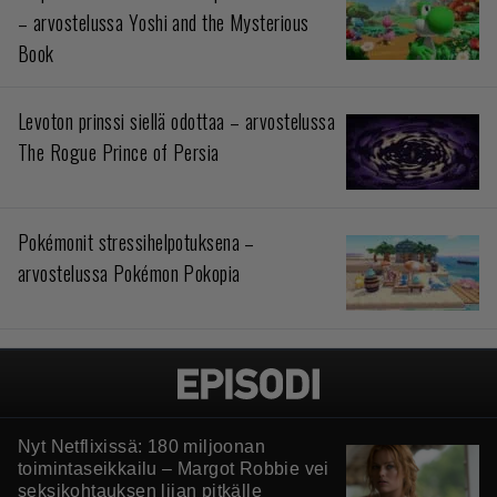
– arvostelussa Yoshi and the Mysterious
Book
Levoton prinssi siellä odottaa – arvostelussa
The Rogue Prince of Persia
Pokémonit stressihelpotuksena –
arvostelussa Pokémon Pokopia
Nyt Netflixissä: 180 miljoonan
toimintaseikkailu – Margot Robbie vei
seksikohtauksen liian pitkälle