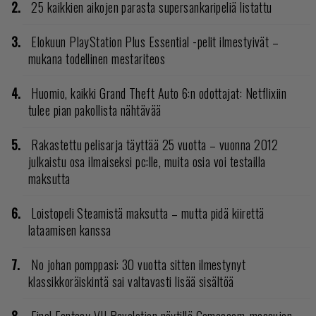
25 kaikkien aikojen parasta supersankaripeliä listattu
Elokuun PlayStation Plus Essential -pelit ilmestyivät –
mukana todellinen mestariteos
Huomio, kaikki Grand Theft Auto 6:n odottajat: Netflixiin
tulee pian pakollista nähtävää
Rakastettu pelisarja täyttää 25 vuotta – vuonna 2012
julkaistu osa ilmaiseksi pc:lle, muita osia voi testailla
maksutta
Loistopeli Steamistä maksutta – mutta pidä kiirettä
lataamisen kanssa
No johan pomppasi: 30 vuotta sitten ilmestynyt
klassikkoräiskintä sai valtavasti lisää sisältöä
Final Fantasy VII Revelation näytillä Gamescom-messujen