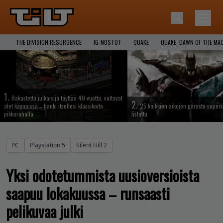
THE DIVISION RESURGENCE
IG-NOSTOT
QUAKE
QUAKE: DAWN OF THE MA
1.
Rakastettu julkaisija täyttää 40 vuotta, valtavat
2.
alet käynnissä – hanki itsellesi klassikoita
25 kaikkien aikojen parasta supers
pikkurahalla
listattu
PC
Playstation 5
Silent Hill 2
Yksi odotetummista uusioversioista
saapuu lokakuussa – runsaasti
pelikuvaa julki