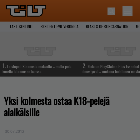
LAST SENTINEL
RESIDENT EVIL VERONICA
BEASTS OF REINCARNATION
MO
1.
2.
Loistopeli Steamistä maksutta – mutta pidä
Elokuun PlayStation Plus Essential 
kiirettä lataamisen kanssa
ilmestyivät – mukana todellinen mesta
Yksi kolmesta ostaa K18-pelejä
alaikäisille
30.07.2012