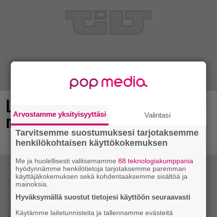
Loistopeli Steamistä maksutta –
Arvostamme yksityisyyttäsi
mutta pidä kiirettä lataamisen kanssa
Valintasi
Tarvitsemme suostumuksesi tarjotaksemme
henkilökohtaisen käyttökokemuksen
Me ja huolellisesti valitsemamme
88 teknologiakumppania
hyödynnämme henkilötietoja tarjotaksemme paremman
käyttäjäkokemuksen sekä kohdentaaksemme sisältöä ja
mainoksia.
Hyväksymällä suostut tietojesi käyttöön seuraavasti
Käytämme laitetunnisteita ja tallennamme evästeitä