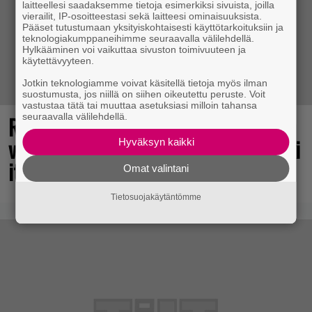
laitteellesi saadaksemme tietoja esimerkiksi sivuista, joilla
vierailit, IP-osoitteestasi sekä laitteesi ominaisuuksista.
Pääset tutustumaan yksityiskohtaisesti käyttötarkoituksiin ja
teknologiakumppaneihimme seuraavalla välilehdellä.
Hylkääminen voi vaikuttaa sivuston toimivuuteen ja
käytettävyyteen.
Jotkin teknologiamme voivat käsitellä tietoja myös ilman
suostumusta, jos niillä on siihen oikeutettu peruste. Voit
vastustaa tätä tai muuttaa asetuksiasi milloin tahansa
seuraavalla välilehdellä.
Rakastettu julkaisija täyttää 40
vuotta, valtavat alet käynnissä – hanki
Hyväksyn kaikki
itsellesi klassikoita pikkurahalla
Omat valintani
Tietosuojakäytäntömme