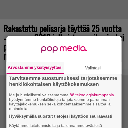
Rakastettu pelisarja täyttää 25 vuotta
– vuonna 2012 julkaistu osa ilmaiseksi
pc:lle, muita osia voi testailla
maksutta
Arvostamme yksityisyyttäsi
Valintasi
Tarvitsemme suostumuksesi tarjotaksemme
henkilökohtaisen käyttökokemuksen
Me ja huolellisesti valitsemamme
88 teknologiakumppania
hyödynnämme henkilötietoja tarjotaksemme paremman
käyttäjäkokemuksen sekä kohdentaaksemme sisältöä ja
mainoksia.
Hyväksymällä suostut tietojesi käyttöön seuraavasti
Käytämme laitetunnisteita ja tallennamme evästeitä