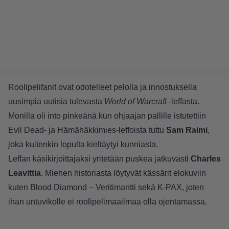
Roolipelifanit ovat odotelleet pelolla ja innostuksella
uusimpia uutisia tulevasta
World of Warcraft
-leffasta.
Monilla oli into pinkeänä kun ohjaajan pallille istutettiin
Evil Dead- ja Hämähäkkimies-leffoista tuttu
Sam Raimi
,
joka kuitenkin lopulta kieltäytyi kunniasta.
Leffan käsikirjoittajaksi yritetään puskea jatkuvasti
Charles
Leavittia
. Miehen historiasta löytyvät kässärit elokuviin
kuten Blood Diamond – Veritimantti sekä K-PAX, joten
ihan untuvikolle ei roolipelimaailmaa olla ojentamassa.