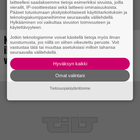
laitteellesi saadaksemme tietoja esimerkiksi sivuista, joilla
vierailit, IP-osoitteestasi sekä laitteesi ominaisuuksista.
Pääset tutustumaan yksityiskohtaisesti käyttötarkoituksiin ja
teknologiakumppaneihimme seuraavalla välilehdellä.
Hylkääminen voi vaikuttaa sivuston toimivuuteen ja
käytettävyyteen.
No johan pomppasi: 30 vuotta sitten
Jotkin teknologiamme voivat käsitellä tietoja myös ilman
suostumusta, jos niillä on siihen oikeutettu peruste. Voit
ilmestynyt klassikkoräiskintä sai
vastustaa tätä tai muuttaa asetuksiasi milloin tahansa
seuraavalla välilehdellä.
valtavasti lisää sisältöä
Hyväksyn kaikki
Omat valintani
Tietosuojakäytäntömme