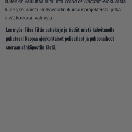
kuitenkin vaikuttaa siltä, että
World of Warcraft
-elokuvasta
tulee yksi näistä Hollywoodin ikuisuusprojekteista, jotka
eivät koskaan valmistu.
Lue myös:
Tilaa Tiltin uutiskirje ja tiedät mistä kahvitauolla
puhutaan! Nappaa ajankohtaiset peliuutiset ja puheenaiheet
suoraan sähköpostiin tästä.