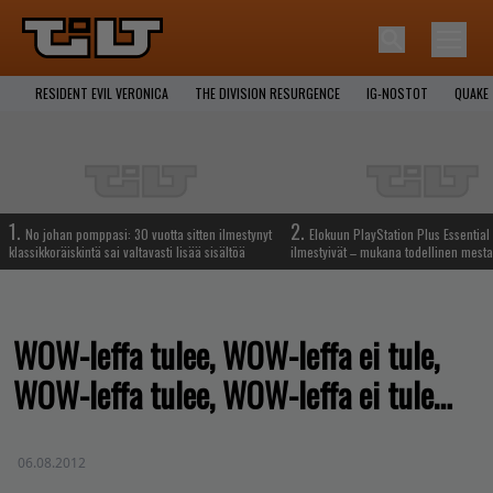
RESIDENT EVIL VERONICA
THE DIVISION RESURGENCE
IG-NOSTOT
QUAKE
1.
2.
No johan pomppasi: 30 vuotta sitten ilmestynyt
Elokuun PlayStation Plus Essential 
klassikkoräiskintä sai valtavasti lisää sisältöä
ilmestyivät – mukana todellinen mesta
WOW-leffa tulee, WOW-leffa ei tule,
WOW-leffa tulee, WOW-leffa ei tule…
06.08.2012