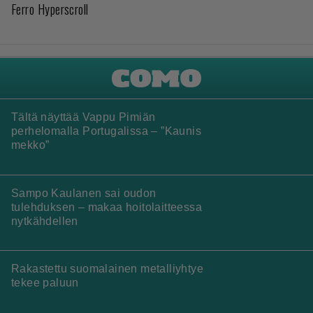
LUETUIMMAT JUTUT
Loistopeli Steamistä maksutta – mutta pidä kiirettä
lataamisen kanssa
Tulevasta Resident Evil -uusioversiosta näyttäisi tulevan
menestys – jo yli kahden miljoonan pelaajan toivelistalla
Elokuun PlayStation Plus Essential -pelit ilmestyivät –
mukana todellinen mestariteos