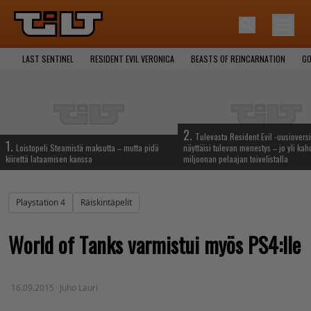
LAST SENTINEL
RESIDENT EVIL VERONICA
BEASTS OF REINCARNATION
GO
2.
Tulevasta Resident Evil -uusiovers
1.
Loistopeli Steamistä maksutta – mutta pidä
näyttäisi tulevan menestys – jo yli ka
kiirettä lataamisen kanssa
miljoonan pelaajan toivelistalla
Playstation 4
Räiskintäpelit
World of Tanks varmistui myös PS4:lle
16.09.2015
Juho Lauri