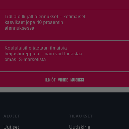
PELIARVIOT
Nuori mies ja meri – arvostelussa
Assassin’s Creed Black Flag Resynced
Avaruusromua ilmakehän täydeltä –
arvostelussa Star Fox
Ympäristötiedon värikkäin opintokokonaisuus
– arvostelussa Yoshi and the Mysterious
Book
Levoton prinssi siellä odottaa – arvostelussa