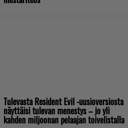
Elokuun PlayStation Plus Essential -
pelit ilmestyivät – mukana todellinen
mestariteos