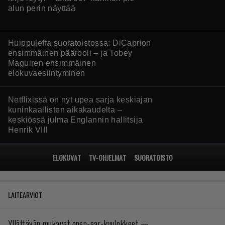
AIHEESEEN LIITTYEN
World of Tanks sai päivityksen –
Roppakaupalla uutta mukana
World of Tanksin tekijöiden uutuus World