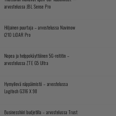
of Warplanes sai julkaisupäivämäärän
World of Tanksin tekijöiden YouTube-video
on silkkaa neroutta – se nimittäin sisältää
pelin