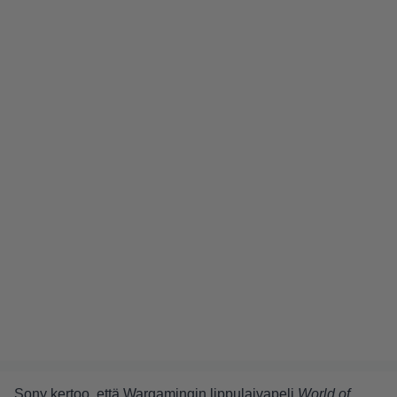
Sony kertoo
, että Wargamingin lippulaivapeli
World of