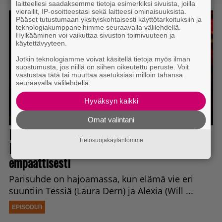
laitteellesi saadaksemme tietoja esimerkiksi sivuista, joilla
Vuonna 2018 nähdyn
vierailit, IP-osoitteestasi sekä laitteesi ominaisuuksista.
Pääset tutustumaan yksityiskohtaisesti käyttötarkoituksiin ja
toimintaroolipelin jatko-osa sai
teknologiakumppaneihimme seuraavalla välilehdellä.
Hylkääminen voi vaikuttaa sivuston toimivuuteen ja
julkaisupäivänsä
käytettävyyteen.
Jotkin teknologiamme voivat käsitellä tietoja myös ilman
suostumusta, jos niillä on siihen oikeutettu peruste. Voit
vastustaa tätä tai muuttaa asetuksiasi milloin tahansa
seuraavalla välilehdellä.
Hyväksyn kaikki
Omat valintani
Tietosuojakäytäntömme