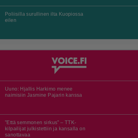
Vuonna 2018 nähdyn toimintaroolipelin jatko-osa sai
julkaisupäivänsä
Rakastettu julkaisija täyttää 40 vuotta, valtavat alet
käynnissä – hanki itsellesi klassikoita pikkurahalla
Ubisoftin hittipeli saapui Steamiin
Pokémon-peleistä tunnettu studio julkaisi toimintaroolipelin –
tätä mieltä ovat arviot
Huhu: Sony varoittelee konsolipaketeissaan fyysisten
pelilevyjen lakkauttamisesta
Maailman suosituin peli saa Switch 2 -versionsa lokakuussa