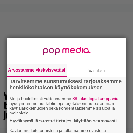
Tulevasta Resident Evil -uusioversiosta
näyttäisi tulevan menestys – jo yli
kahden miljoonan pelaajan toivelistalla
Arvostamme yksityisyyttäsi
Valintasi
Tarvitsemme suostumuksesi tarjotaksemme
henkilökohtaisen käyttökokemuksen
Me ja huolellisesti valitsemamme
88 teknologiakumppania
hyödynnämme henkilötietoja tarjotaksemme paremman
käyttäjäkokemuksen sekä kohdentaaksemme sisältöä ja
mainoksia.
Hyväksymällä suostut tietojesi käyttöön seuraavasti
Käytämme laitetunnisteita ja tallennamme evästeitä