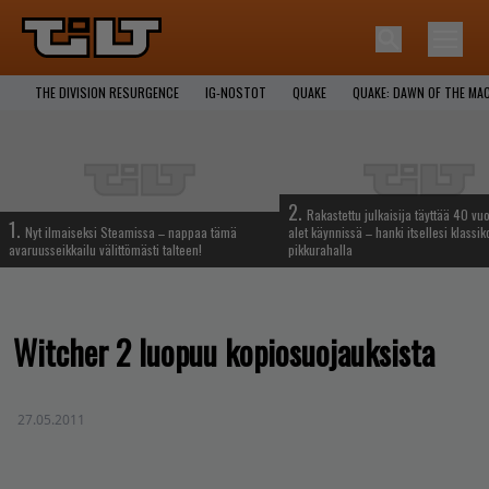
THE DIVISION RESURGENCE
IG-NOSTOT
QUAKE
QUAKE: DAWN OF THE MA
2.
Rakastettu julkaisija täyttää 40 vuo
1.
Nyt ilmaiseksi Steamissa – nappaa tämä
alet käynnissä – hanki itsellesi klassik
avaruusseikkailu välittömästi talteen!
pikkurahalla
Witcher 2 luopuu kopiosuojauksista
27.05.2011