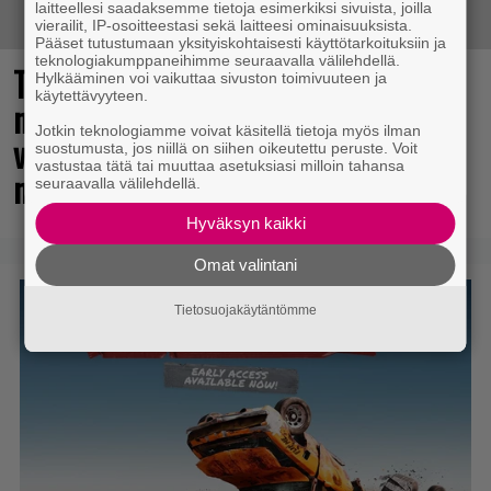
laitteellesi saadaksemme tietoja esimerkiksi sivuista, joilla
vierailit, IP-osoitteestasi sekä laitteesi ominaisuuksista.
Pääset tutustumaan yksityiskohtaisesti käyttötarkoituksiin ja
teknologiakumppaneihimme seuraavalla välilehdellä.
The Legend of Zelda -elokuvan
Hylkääminen voi vaikuttaa sivuston toimivuuteen ja
käytettävyyteen.
näyttelijöistä huhuillaan ahkerasti –
Jotkin teknologiamme voivat käsitellä tietoja myös ilman
vastikään menehtynyt Sam Neill
suostumusta, jos niillä on siihen oikeutettu peruste. Voit
vastustaa tätä tai muuttaa asetuksiasi milloin tahansa
mukana?
seuraavalla välilehdellä.
Hyväksyn kaikki
Omat valintani
Tietosuojakäytäntömme