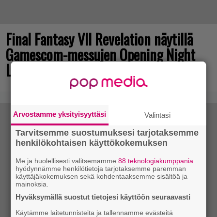
Final Fantasy VII Revelation näytillä
Gamescom-messujen Opening Night
Live -tapahtumassa
Arvostamme yksityisyyttäsi
Valintasi
Tarvitsemme suostumuksesi tarjotaksemme
henkilökohtaisen käyttökokemuksen
Me ja huolellisesti valitsemamme
88 teknologiakumppania
hyödynnämme henkilötietoja tarjotaksemme paremman
käyttäjäkokemuksen sekä kohdentaaksemme sisältöä ja
mainoksia.
Hyväksymällä suostut tietojesi käyttöön seuraavasti
Käytämme laitetunnisteita ja tallennamme evästeitä