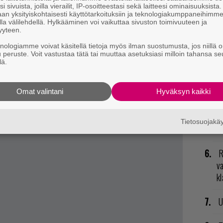
nä
i sivuista, joilla vierailit, IP-osoitteestasi sekä laitteesi ominaisuuksista
an yksityiskohtaisesti käyttötarkoituksiin ja teknologiakumppaneihimm
mi
la välilehdellä. Hylkääminen voi vaikuttaa sivuston toimivuuteen ja
yyteen.
E
knologiamme voivat käsitellä tietoja myös ilman suostumusta, jos niillä o
u peruste. Voit vastustaa tätä tai muuttaa asetuksiasi milloin tahansa se
il
lä.
ös sisältä – arvostelussa Stellar Blade
V
n myös pc:lle – myyntien odotetaan ylittävän konsoliversion
ja
Omat valintani
Hyväksyn kaikki
P
Tietosuojak
to
R
va
kl
U