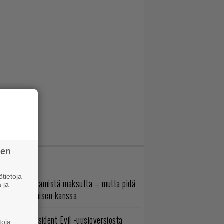
sen
IMMAT JUTUT
tietoja
oistopeli Steamistä maksutta – mutta pidä
 ja
irettä lataamisen kanssa
ulevasta Resident Evil -uusioversiosta
toja