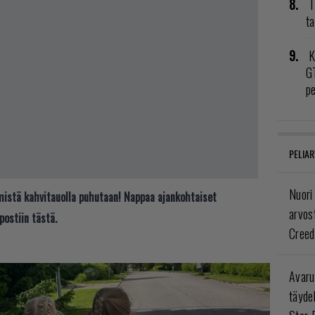
T
ta
K
GT
p
PELIAR
Nuori
t mistä kahvitauolla puhutaan! Nappaa ajankohtaiset
arvos
postiin tästä.
Creed
Avaru
täyde