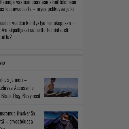
itaaneja vastaan päästään sinnittelemään
as loppuvuodesta – myös pelikuvaa julki
uuden vuoden kehitystyö romukoppaan –
A:n kilpailijaksi uumoiltu toimintapeli
eruttu?
VIOT
 mies ja meri –
telussa Assassin’s
 Black Flag Resynced
usromua ilmakehän
ltä – arvostelussa