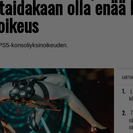
 taidakaan olla enää
oikeus
 PS5-konsoliyksinoikeuden.
LUETU
L
ki
T
nä
mi