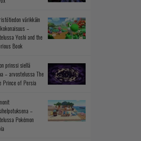
Fox
istötiedon värikkäin
okokonaisuus –
telussa Yoshi and the
rious Book
n prinssi siellä
aa – arvostelussa The
 Prince of Persia
monit
sihelpotuksena –
telussa Pokémon
ia