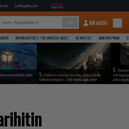
i.net
Leffatykki.com
KIRJAUDU
Etsi
AIDER
MOONLIGHTER 2: THE ENDLESS VAULT
IG-NOSTOT
AMAZON PRIME
C
6.
Rakastet
5.
oimintaroolipelin jatko-
Pokémon-peleistä tunnettu studio julkaisi
alet käynnis
toimintaroolipelin – tätä mieltä ovat arviot
pikkurahall
rihitin