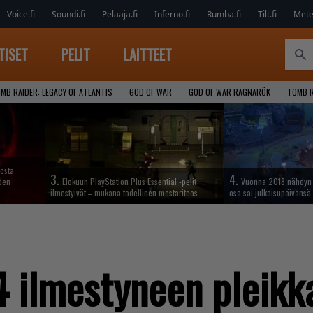
Voice.fi
Soundi.fi
Pelaaja.fi
Inferno.fi
Rumba.fi
Tilt.fi
Metel
TISET
PELIT
LAITTEET
MB RAIDER: LEGACY OF ATLANTIS
GOD OF WAR
GOD OF WAR RAGNARÖK
TOMB R
iosta
3.
4.
hden
Elokuun PlayStation Plus Essential -pelit
Vuonna 2018 nähdyn t
ilmestyivät – mukana todellinen mestariteos
osa sai julkaisupäivänsä
ilmestyneen pleikka