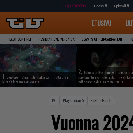
Como.fi
Episodi.fi
ETUSIVU
UU
LAST SENTINEL
RESIDENT EVIL VERONICA
BEASTS OF REINCARNATION
TO
2.
Tulevasta Resident Evil -uusiovers
1.
Loistopeli Steamistä maksutta – mutta pidä
näyttäisi tulevan menestys – jo yli ka
kiirettä lataamisen kanssa
miljoonan pelaajan toivelistalla
PC
Playstation 5
Stellar Blade
Vuonna 2024 