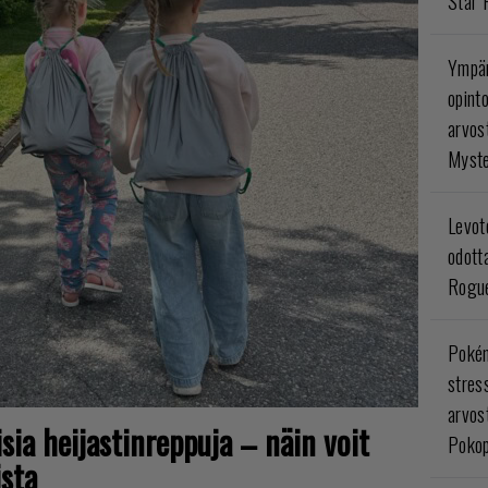
Star 
Ympär
opint
arvos
Myste
Levoto
odott
Rogue
Poké
stres
arvos
isia heijastinreppuja – näin voit
Pokop
sta