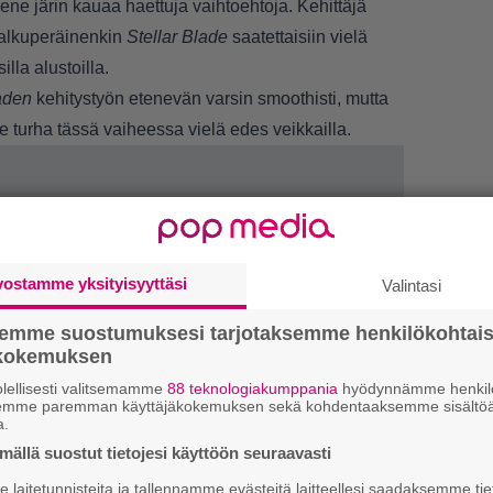
iene järin kauaa haettuja vaihtoehtoja. Kehittäjä
 alkuperäinenkin
Stellar Blade
saatettaisiin vielä
la alustoilla.
laden
kehitystyön etenevän varsin smoothisti, mutta
e turha tässä vaiheessa vielä edes veikkailla.
vostamme yksityisyyttäsi
Valintasi
semme suostumuksesi tarjotaksemme henkilökohtai
LUETU
ökokemuksen
lellisesti valitsemamme
88 teknologiakumppania
hyödynnämme henkilö
L
semme paremman käyttäjäkokemuksen sekä kohdentaaksemme sisältöä
a.
ki
ällä suostut tietojesi käyttöön seuraavasti
T
laitetunnisteita ja tallennamme evästeitä laitteellesi saadaksemme tie