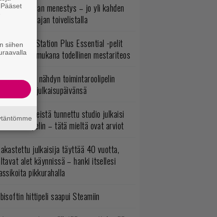
yttäisi tulevan menestys – jo yli kahden
. Pääset
e
ljoonan pelaajan toivelistalla
lokuun PlayStation Plus Essential -pelit
n siihen
uraavalla
mestyivät – mukana todellinen mestariteos
uonna 2018 nähdyn toimintaroolipelin
tko-osa sai julkaisupäivänsä
okémon-peleistä tunnettu studio julkaisi
äytäntömme
imintaroolipelin – tätä mieltä ovat arviot
akastettu julkaisija täyttää 40 vuotta,
ltavat alet käynnissä – hanki itsellesi
assikoita pikkurahalla
bisoftin hittipeli saapui Steamiin