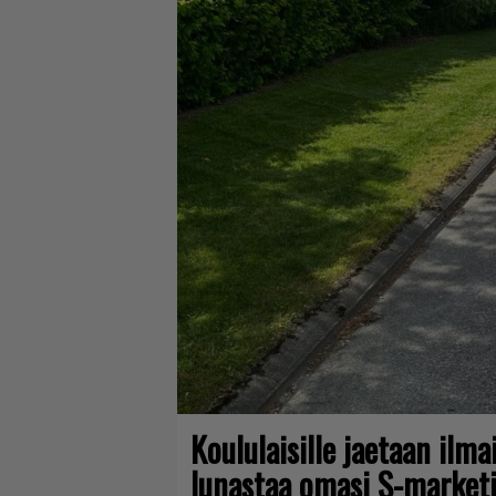
Koululaisille jaetaan ilma
lunastaa omasi S-marketi