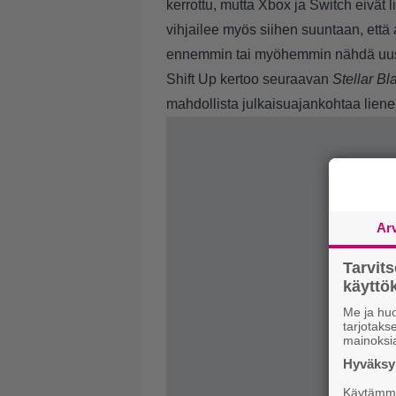
kerrottu, mutta Xbox ja Switch eivät l
vihjailee myös siihen suuntaan, että
ennemmin tai myöhemmin nähdä uusil
Shift Up kertoo seuraavan
Stellar B
mahdollista julkaisuajankohtaa liene
Ar
Tarvit
käytt
Me ja huo
tarjotak
mainoksi
Hyväksym
Käytämme 