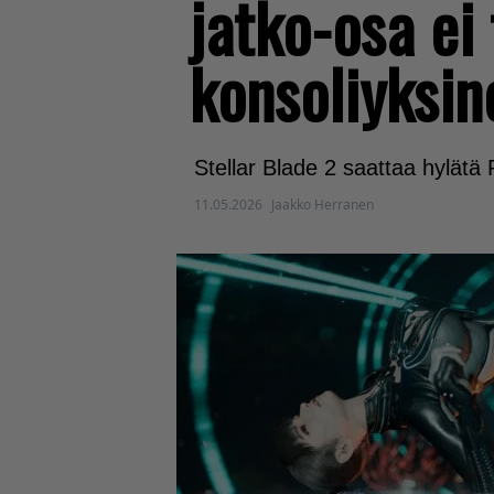
jatko-osa ei
konsoliyksin
Stellar Blade 2 saattaa hylätä
11.05.2026
Jaakko Herranen