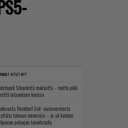
 PS5-
IMMAT JUTUT NYT
oistopeli Steamistä maksutta – mutta pidä
irettä lataamisen kanssa
ulevasta Resident Evil -uusioversiosta
yttäisi tulevan menestys – jo yli kahden
ljoonan pelaajan toivelistalla