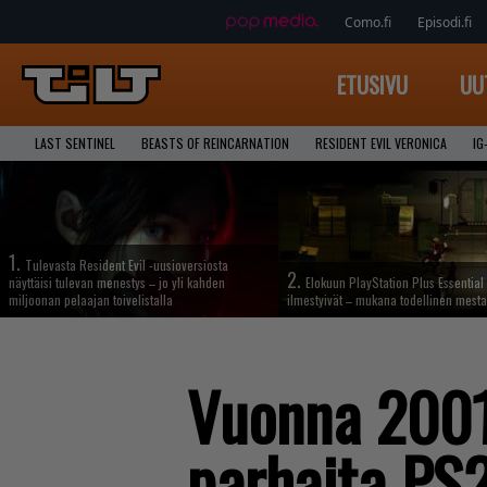
Como.fi
Episodi.fi
ETUSIVU
UU
LAST SENTINEL
BEASTS OF REINCARNATION
RESIDENT EVIL VERONICA
IG
1.
Tulevasta Resident Evil -uusioversiosta
2.
näyttäisi tulevan menestys – jo yli kahden
Elokuun PlayStation Plus Essential 
miljoonan pelaajan toivelistalla
ilmestyivät – mukana todellinen mesta
Vuonna 2001 
parhaita PS2