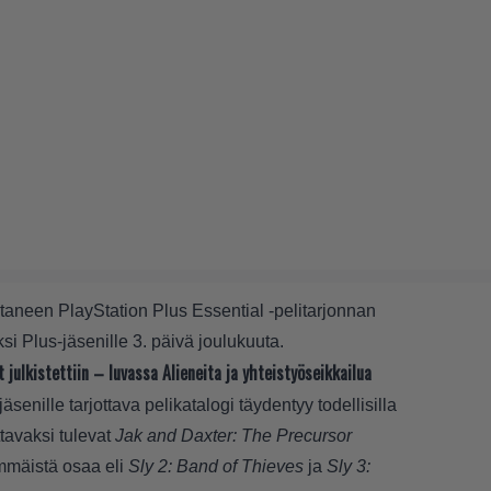
aneen PlayStation Plus Essential -pelitarjonnan
si Plus-jäsenille 3. päivä joulukuuta.
 julkistettiin – luvassa Alieneita ja yhteistyöseikkailua
senille tarjottava pelikatalogi täydentyy todellisilla
ttavaksi tulevat
Jak and Daxter: The Precursor
kimmäistä osaa eli
Sly 2: Band of Thieves
ja
Sly 3: