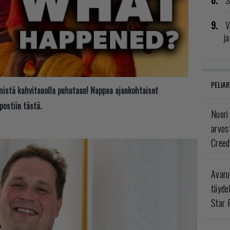
S
V
ja
PELIAR
t mistä kahvitauolla puhutaan! Nappaa ajankohtaiset
postiin tästä.
Nuori
arvos
Creed
Avaru
täyde
Star 