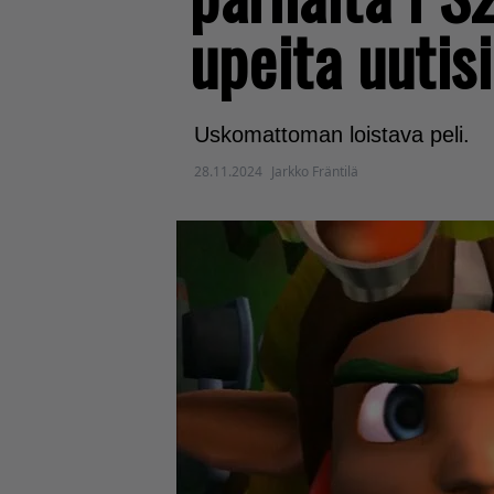
upeita uutis
Uskomattoman loistava peli.
28.11.2024
Jarkko Fräntilä