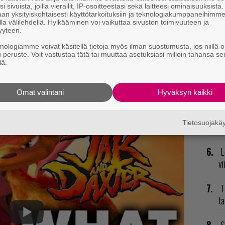
il
i sivuista, joilla vierailit, IP-osoitteestasi sekä laitteesi ominaisuuksista
an yksityiskohtaisesti käyttötarkoituksiin ja teknologiakumppaneihimm
sor Legacy
on todellinen klassikoiden klassikko, ja
la välilehdellä. Hylkääminen voi vaikuttaa sivuston toimivuuteen ja
K
yyteen.
 parhaita tasohyppelypelejä. Naughty Dogin tekemä
GT
istavaa, ja sen uskomattoman kaunis ja värikäs
knologiamme voivat käsitellä tietoja myös ilman suostumusta, jos niillä o
p
u peruste. Voit vastustaa tätä tai muuttaa asetuksiasi milloin tahansa se
 pelaajia ympäri maapallon. Pelisarjan jatko-osat
lä.
, mutta ykkösosa on kestänyt aikaa mielettömän
P
nkin pelimaailman klassikko, joka sopii tänäkin
to
Omat valintani
Hyväksyn kaikki
ellekin pelaajasukupolvelle.
T
axter -pelisarjan historiasta näet alta.
Tietosuojak
pu
L
vi
T
ta