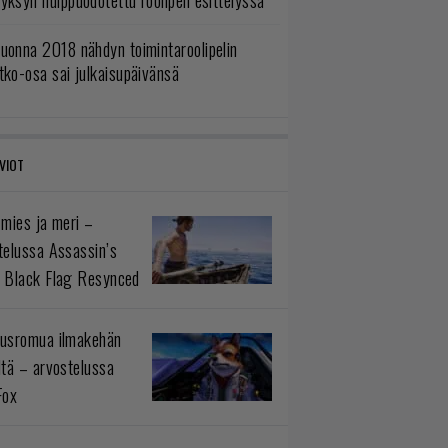
yksyn huippuodotettu roolipeli esittelyssä
uonna 2018 nähdyn toimintaroolipelin
tko-osa sai julkaisupäivänsä
VIOT
 mies ja meri –
telussa Assassin’s
 Black Flag Resynced
usromua ilmakehän
ltä – arvostelussa
Fox