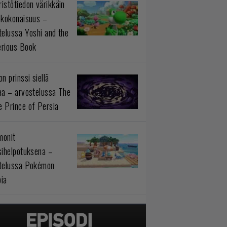
istötiedon värikkäin
okokonaisuus –
telussa Yoshi and the
rious Book
n prinssi siellä
aa – arvostelussa The
 Prince of Persia
monit
sihelpotuksena –
telussa Pokémon
ia