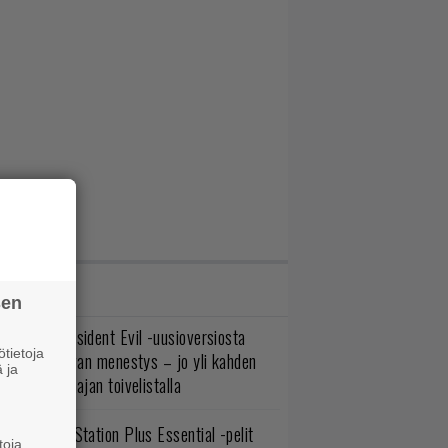
IMMAT JUTUT
sen
ulevasta Resident Evil -uusioversiosta
tietoja
yttäisi tulevan menestys – jo yli kahden
 ja
ljoonan pelaajan toivelistalla
lokuun PlayStation Plus Essential -pelit
toja