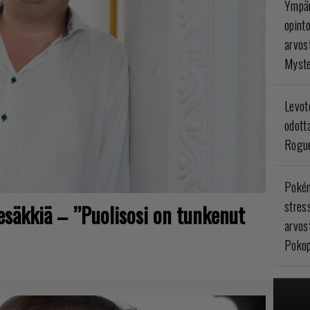
Ympär
opint
arvos
Myste
Levoto
odott
Rogue
Poké
stres
tesäkkiä – ”Puolisosi on tunkenut
arvos
Pokop