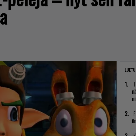
ia
LUETU
T
nä
mi
E
il
K