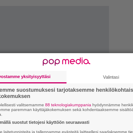
vostamme yksityisyyttäsi
Valintasi
LUETU
semme suostumuksesi tarjotaksemme henkilökohtai
ökokemuksen
T
lellisesti valitsemamme
88 teknologiakumppania
hyödynnämme henkilö
nä
semme paremman käyttäjäkokemuksen sekä kohdentaaksemme sisältöä
mi
a.
ällä suostut tietojesi käyttöön seuraavasti
E
laitetunnisteita ja tallennamme evästeitä laitteellesi saadaksemme tie