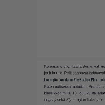
Kerroimme
eilen täällä
Sonyn vahvist
joulukuulle. Pelit saapuvat ladattavak
Lue myös:
Joulukuun PlayStation Plus -pelit
Kuten uutisessa mainittiin, Premium-jä
klassikkonimillä. 10. joulukuuta lada
Legacy
sekä
Sly
-trilogian kaksi jäl