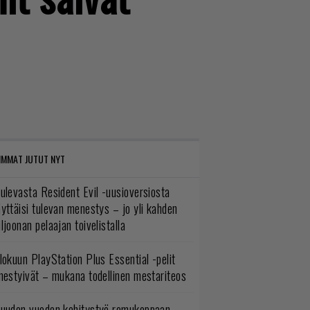
IMMAT JUTUT NYT
ulevasta Resident Evil -uusioversiosta
yttäisi tulevan menestys – jo yli kahden
ljoonan pelaajan toivelistalla
lokuun PlayStation Plus Essential -pelit
mestyivät – mukana todellinen mestariteos
uuden vuoden kehitystyö romukoppaan –