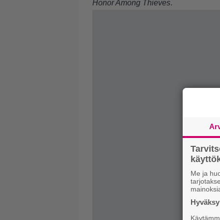
Honor Among Thieves
.
Ar
Tarvit
käytt
Me ja huo
tarjotak
mainoksi
Hyväksym
Käytämme 