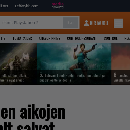
i.net
Leffatykki.com
KIRJAUDU
Etsi
NTIS
TOMB RAIDER
AMAZON PRIME
CONTROL RESONANT
CONTROL
PLA
5.
6.
ettu studio julkaisi
Tulevan Tomb Raider -seikkailun pulmat ja
Loistoar
mieltä ovat arviot
puzzlet esittelyvideolla
viikolla ma
en aikojen
it saivat