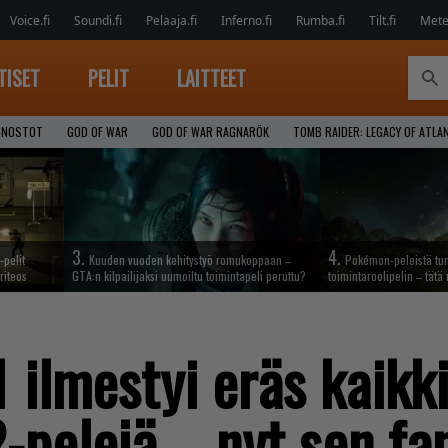
Voice.fi
Soundi.fi
Pelaaja.fi
Inferno.fi
Rumba.fi
Tilt.fi
Metel
TISET
PELIT
LAITTEET
-NOSTOT
GOD OF WAR
GOD OF WAR RAGNARÖK
TOMB RAIDER: LEGACY OF ATLA
3.
4.
-pelit
Kuuden vuoden kehitystyö romukoppaan –
Pokémon-peleistä tunn
riteos
GTA:n kilpailijaksi uumoiltu toimintapeli peruttu?
toimintaroolipelin – tätä 
ilmestyi eräs kaikki
-pelejä – nyt sen fan