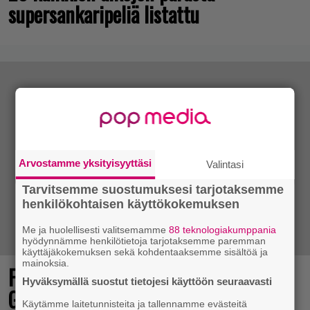
supersankaripeliä listattu
Arvostamme yksityisyyttäsi
Valintasi
Tarvitsemme suostumuksesi tarjotaksemme
henkilökohtaisen käyttökokemuksen
Me ja huolellisesti valitsemamme
88 teknologiakumppania
hyödynnämme henkilötietoja tarjotaksemme paremman
käyttäjäkokemuksen sekä kohdentaaksemme sisältöä ja
mainoksia.
Final Fantasy VII Revelation näytillä
Hyväksymällä suostut tietojesi käyttöön seuraavasti
Gamescom-messujen Opening Night
Käytämme laitetunnisteita ja tallennamme evästeitä