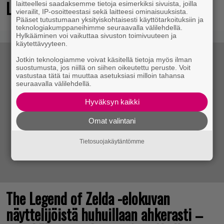
Live -tapahtumassa
laitteellesi saadaksemme tietoja esimerkiksi sivuista, joilla
vierailit, IP-osoitteestasi sekä laitteesi ominaisuuksista.
Pääset tutustumaan yksityiskohtaisesti käyttötarkoituksiin ja
teknologiakumppaneihimme seuraavalla välilehdellä.
Hylkääminen voi vaikuttaa sivuston toimivuuteen ja
käytettävyyteen.
Jotkin teknologiamme voivat käsitellä tietoja myös ilman
suostumusta, jos niillä on siihen oikeutettu peruste. Voit
vastustaa tätä tai muuttaa asetuksiasi milloin tahansa
seuraavalla välilehdellä.
Hyväksyn kaikki
Omat valintani
Tietosuojakäytäntömme
The Legend of Zelda -elokuvan
näyttelijöistä huhuillaan ahkerasti –