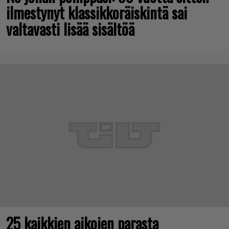
ilmestynyt klassikkoräiskintä sai
valtavasti lisää sisältöä
25 kaikkien aikojen parasta