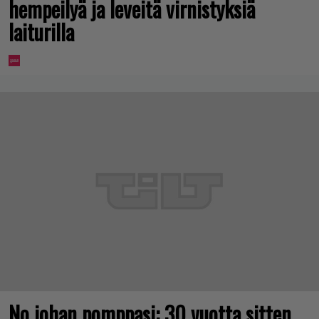
hempeilyä ja leveitä virnistyksiä
laiturilla
No johan pomppasi: 30 vuotta sitten