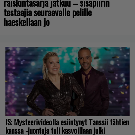
räiskintäsarja jatkuu – sisäpiirin
testaajia seuraavalle pelille
haeskellaan jo