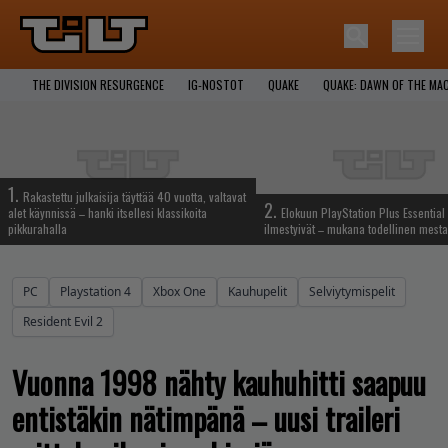
THE DIVISION RESURGENCE
IG-NOSTOT
QUAKE
QUAKE: DAWN OF THE MA
1.
Rakastettu julkaisija täyttää 40 vuotta, valtavat
2.
alet käynnissä – hanki itsellesi klassikoita
Elokuun PlayStation Plus Essential 
pikkurahalla
ilmestyivät – mukana todellinen mesta
PC
Playstation 4
Xbox One
Kauhupelit
Selviytymispelit
Resident Evil 2
Vuonna 1998 nähty kauhuhitti saapuu
entistäkin nätimpänä – uusi traileri