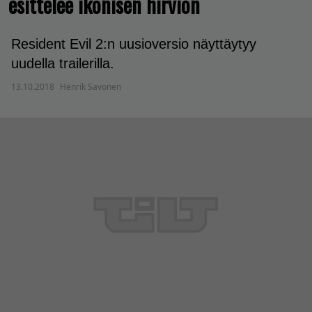
esittelee ikonisen hirviön
Resident Evil 2:n uusioversio näyttäytyy
uudella trailerilla.
13.10.2018
Henrik Savonen