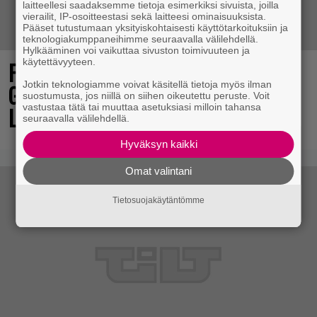
laitteellesi saadaksemme tietoja esimerkiksi sivuista, joilla
vierailit, IP-osoitteestasi sekä laitteesi ominaisuuksista.
Pääset tutustumaan yksityiskohtaisesti käyttötarkoituksiin ja
teknologiakumppaneihimme seuraavalla välilehdellä.
Hylkääminen voi vaikuttaa sivuston toimivuuteen ja
käytettävyyteen.
Final Fantasy VII Revelation näytillä
Jotkin teknologiamme voivat käsitellä tietoja myös ilman
Gamescom-messujen Opening Night
suostumusta, jos niillä on siihen oikeutettu peruste. Voit
vastustaa tätä tai muuttaa asetuksiasi milloin tahansa
Live -tapahtumassa
seuraavalla välilehdellä.
Hyväksyn kaikki
Omat valintani
Tietosuojakäytäntömme