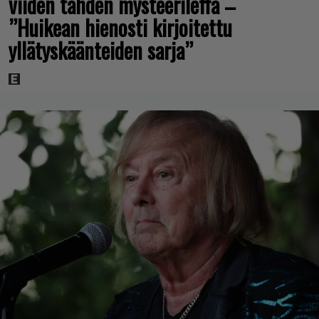
viiden tähden mysteerileffa –
”Huikean hienosti kirjoitettu
yllätyskäänteiden sarja”