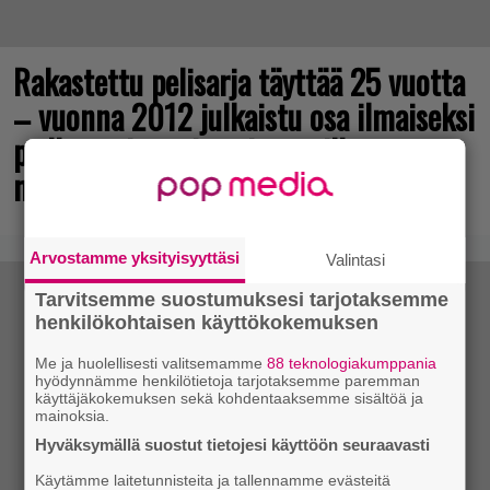
Rakastettu pelisarja täyttää 25 vuotta
– vuonna 2012 julkaistu osa ilmaiseksi
pc:lle, muita osia voi testailla
maksutta
Arvostamme yksityisyyttäsi
Valintasi
Tarvitsemme suostumuksesi tarjotaksemme
henkilökohtaisen käyttökokemuksen
Me ja huolellisesti valitsemamme
88 teknologiakumppania
hyödynnämme henkilötietoja tarjotaksemme paremman
käyttäjäkokemuksen sekä kohdentaaksemme sisältöä ja
mainoksia.
Hyväksymällä suostut tietojesi käyttöön seuraavasti
Käytämme laitetunnisteita ja tallennamme evästeitä