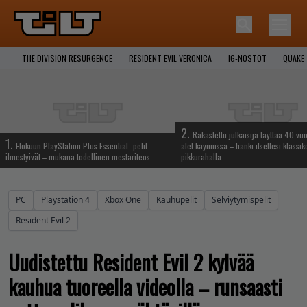
THE DIVISION RESURGENCE
RESIDENT EVIL VERONICA
IG-NOSTOT
QUAKE
2.
Rakastettu julkaisija täyttää 40 vuo
1.
Elokuun PlayStation Plus Essential -pelit
alet käynnissä – hanki itsellesi klassik
ilmestyivät – mukana todellinen mestariteos
pikkurahalla
PC
Playstation 4
Xbox One
Kauhupelit
Selviytymispelit
Resident Evil 2
Uudistettu Resident Evil 2 kylvää
kauhua tuoreella videolla – runsaasti