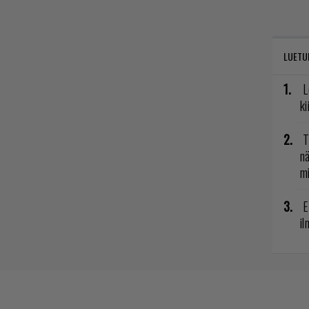
LUETU
L
ki
T
nä
mi
E
il