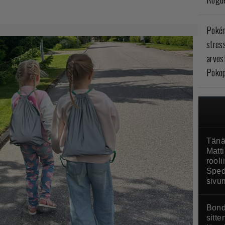
Poké
stres
arvos
Pokop
Tänä
Matti
rool
Sped
sivu
Bond
sitte