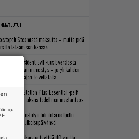
IMMAT JUTUT
oistopeli Steamistä maksutta – mutta pidä
irettä lataamisen kanssa
ulevasta Resident Evil -uusioversiosta
yttäisi tulevan menestys – jo yli kahden
ljoonan pelaajan toivelistalla
lokuun PlayStation Plus Essential -pelit
sen
mestyivät – mukana todellinen mestariteos
tietoja
uonna 2018 nähdyn toimintaroolipelin
 ja
tko-osa sai julkaisupäivänsä
akastettu julkaisija täyttää 40 vuotta,
toja