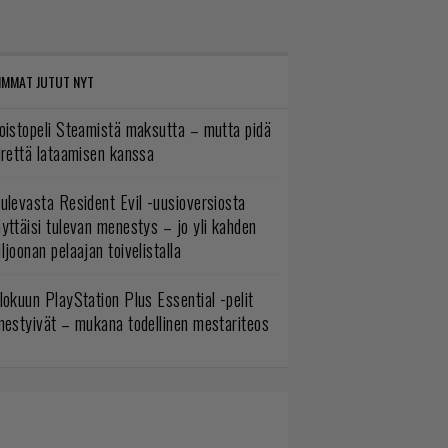
IMMAT JUTUT NYT
oistopeli Steamistä maksutta – mutta pidä
irettä lataamisen kanssa
ulevasta Resident Evil -uusioversiosta
yttäisi tulevan menestys – jo yli kahden
ljoonan pelaajan toivelistalla
lokuun PlayStation Plus Essential -pelit
mestyivät – mukana todellinen mestariteos