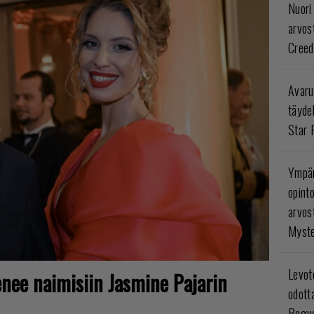
Nuori
arvos
Creed
Avaru
täyde
Star 
Ympär
opint
arvos
Myste
Levoto
nee naimisiin Jasmine Pajarin
odott
Rogue