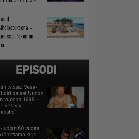
monit
sihelpotuksena –
telussa Pokémon
ia
än tv:ssä: Vesa-
 Loiri palasi Uunon
iin vuonna 1998 –
e vetäytyi
mmalle
-luojan 68 vuotta
n lähettämä kirje