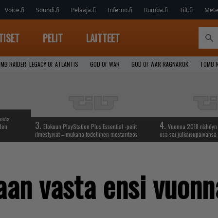
Voice.fi
Soundi.fi
Pelaaja.fi
Inferno.fi
Rumba.fi
Tilt.fi
Metel
TISET
PELIT
LAITTEET
MB RAIDER: LEGACY OF ATLANTIS
GOD OF WAR
GOD OF WAR RAGNARÖK
TOMB R
iosta
3.
4.
hden
Elokuun PlayStation Plus Essential -pelit
Vuonna 2018 nähdyn t
ilmestyivät – mukana todellinen mestariteos
osa sai julkaisupäivänsä
taan vasta ensi vuonn