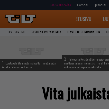
Como.fi
Episodi.fi
ETUSIVU
UU
LAST SENTINEL
RESIDENT EVIL VERONICA
BEASTS OF REINCARNATION
TO
2.
Tulevasta Resident Evil -uusiovers
1.
Loistopeli Steamistä maksutta – mutta pidä
näyttäisi tulevan menestys – jo yli ka
kiirettä lataamisen kanssa
miljoonan pelaajan toivelistalla
Vita julkais