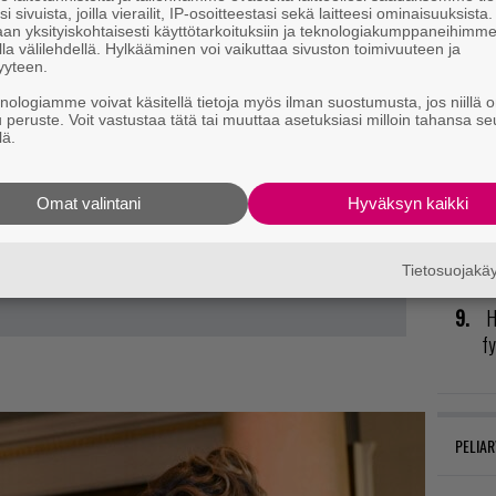
i sivuista, joilla vierailit, IP-osoitteestasi sekä laitteesi ominaisuuksista
va
an yksityiskohtaisesti käyttötarkoituksiin ja teknologiakumppaneihimm
kl
la välilehdellä. Hylkääminen voi vaikuttaa sivuston toimivuuteen ja
yyteen.
P
knologiamme voivat käsitellä tietoja myös ilman suostumusta, jos niillä o
u peruste. Voit vastustaa tätä tai muuttaa asetuksiasi milloin tahansa se
to
lä.
U
Omat valintani
Hyväksyn kaikki
T
ta
Tietosuojak
H
fy
PELIAR