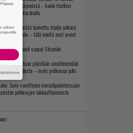
. Pääset
ltavat alet käynnissä – hanki itsellesi
e
assikoita pikkurahalla
okémon-peleistä tunnettu studio julkaisi
n siihen
uraavalla
imintaroolipelin – tätä mieltä ovat arviot
bisoftin hittipeli saapui Steamiin
itaaneja vastaan päästään sinnittelemään
as loppuvuodesta – myös pelikuvaa julki
äytäntömme
uhu: Sony varoittelee konsolipaketeissaan
ysisten pelilevyjen lakkauttamisesta
VIOT