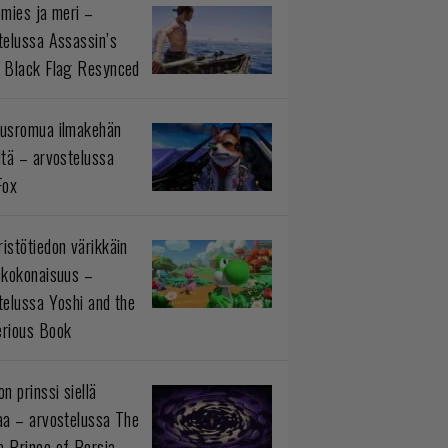
 mies ja meri –
telussa Assassin’s
 Black Flag Resynced
usromua ilmakehän
ltä – arvostelussa
Fox
istötiedon värikkäin
okokonaisuus –
telussa Yoshi and the
rious Book
n prinssi siellä
aa – arvostelussa The
 Prince of Persia