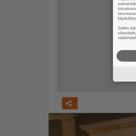
esimerkiks
tutustuma
seuraaval
käytettäv
Jotkin te
oikeutett
välilehdel