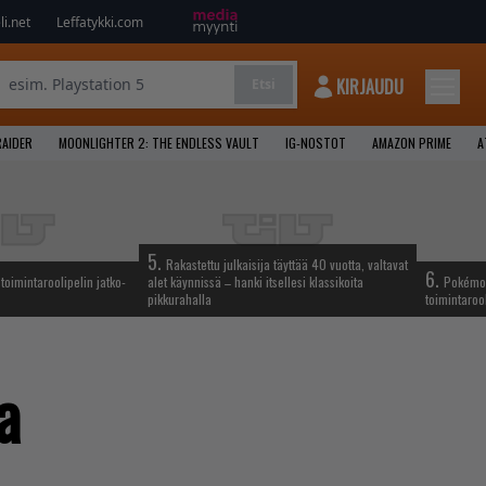
i.net
Leffatykki.com
KIRJAUDU
Etsi
AIDER
MOONLIGHTER 2: THE ENDLESS VAULT
IG-NOSTOT
AMAZON PRIME
A
5.
Rakastettu julkaisija täyttää 40 vuotta, valtavat
6.
oimintaroolipelin jatko-
alet käynnissä – hanki itsellesi klassikoita
Pokémon-
pikkurahalla
toimintarool
a