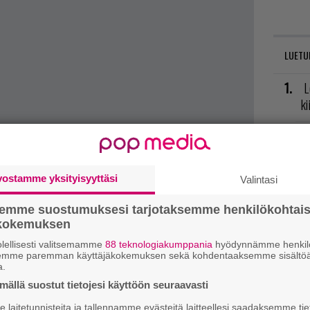
LUETU
L
ki
T
nä
mi
t mistä kahvitauolla puhutaan! Nappaa ajankohtaiset
vostamme yksityisyyttäsi
Valintasi
postiin tästä.
E
semme suostumuksesi tarjotaksemme henkilökohtai
il
ökokemuksen
lellisesti valitsemamme
88 teknologiakumppania
hyödynnämme henkilö
V
semme paremman käyttäjäkokemuksen sekä kohdentaaksemme sisältöä
a.
ja
ällä suostut tietojesi käyttöön seuraavasti
R
laitetunnisteita ja tallennamme evästeitä laitteellesi saadaksemme tie