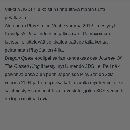
Viikolla 3/2017 julkaistiin ilahduttava määrä uutta
pelattavaa.
Alun perin PlayStation Vitalle vuonna 2012 ilmestynyt
Gravity Rush
sai odotetun jatko-osan. Painovoiman
kanssa leikittelevää seikkailua pääsee tällä kertaa
pelaamaan PlayStation 4:lla.
Dragon Quest
-roolipelisarjan kahdeksas osa
Journey Of
The Cursed King
ilmestyi nyt Nintendo 3DS:lle. Peli näki
päivänvalonsa alun perin Japanissa PlayStation 2:lla
vuonna 2004 ja Euroopassa kahta vuotta myöhemmin. Se
sai ilmestyessään mahtavat arvostelut, joten 3DS-versiolta
on lupa odottaa kovia.