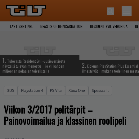
LAST SENTINEL
BEASTS OF REINCARNATION
RESIDENT EVIL VERONICA
IG
1.
Tulevasta Resident Evil -uusioversiosta
2.
näyttäisi tulevan menestys – jo yli kahden
Elokuun PlayStation Plus Essential 
miljoonan pelaajan toivelistalla
ilmestyivät – mukana todellinen mesta
3DS
Playstation 4
PS Vita
Xbox One
Spesiaalit
Viikon 3/2017 pelitärpit –
Painovoimailua ja klassinen roolipeli