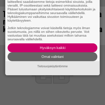
laitteellesi saadaksemme tietoja esimerkiksi sivuista, joilla
vierailit, IP-osoitteestasi sekä laitteesi ominaisuuksista.
Pääset tutustumaan yksityiskohtaisesti käyttötarkoituksiin ja
Tulevasta Resident Evil -uusioversiosta
teknologiakumppaneihimme seuraavalla välilehdellä.
Hylkääminen voi vaikuttaa sivuston toimivuuteen ja
näyttäisi tulevan menestys – jo yli
käytettävyyteen.
kahden miljoonan pelaajan toivelistalla
Jotkin teknologiamme voivat käsitellä tietoja myös ilman
suostumusta, jos niillä on siihen oikeutettu peruste. Voit
vastustaa tätä tai muuttaa asetuksiasi milloin tahansa
seuraavalla välilehdellä.
Hyväksyn kaikki
Omat valintani
Tietosuojakäytäntömme