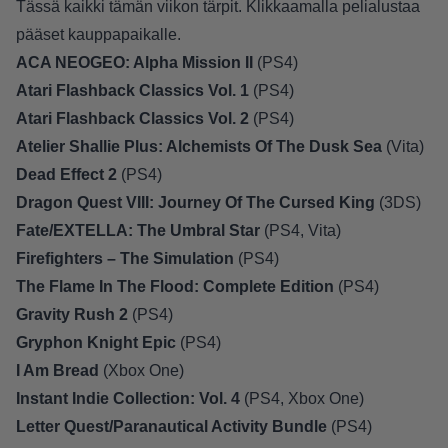
Tässä kaikki tämän viikon tärpit. Klikkaamalla pelialustaa
pääset kauppapaikalle.
ACA NEOGEO: Alpha Mission II
(
PS4
)
Atari Flashback Classics Vol. 1
(
PS4
)
Atari Flashback Classics Vol. 2
(
PS4
)
Atelier Shallie Plus: Alchemists Of The Dusk Sea
(
Vita
)
Dead Effect 2
(
PS4
)
Dragon Quest VIII: Journey Of The Cursed King
(
3DS
)
Fate/EXTELLA: The Umbral Star
(
PS4
,
Vita
)
Firefighters – The Simulation
(
PS4
)
The Flame In The Flood: Complete Edition
(
PS4
)
Gravity Rush 2
(
PS4
)
Gryphon Knight Epic
(
PS4
)
I Am Bread
(
Xbox One
)
Instant Indie Collection: Vol. 4
(
PS4
,
Xbox One
)
Letter Quest/Paranautical Activity Bundle
(
PS4
)