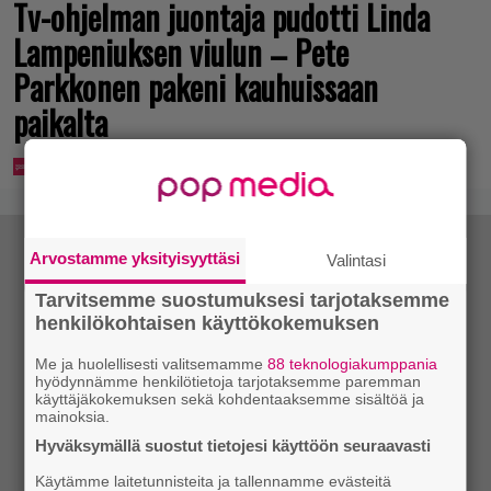
Tv-ohjelman juontaja pudotti Linda
Lampeniuksen viulun – Pete
Parkkonen pakeni kauhuissaan
paikalta
Arvostamme yksityisyyttäsi
Valintasi
Tarvitsemme suostumuksesi tarjotaksemme
henkilökohtaisen käyttökokemuksen
Me ja huolellisesti valitsemamme
88 teknologiakumppania
hyödynnämme henkilötietoja tarjotaksemme paremman
käyttäjäkokemuksen sekä kohdentaaksemme sisältöä ja
mainoksia.
Hyväksymällä suostut tietojesi käyttöön seuraavasti
Käytämme laitetunnisteita ja tallennamme evästeitä