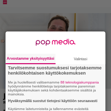
Arvostamme yksityisyyttäsi
Valintasi
Tarvitsemme suostumuksesi tarjotaksemme
henkilökohtaisen käyttökokemuksen
Me ja huolellisesti valitsemamme
88 teknologiakumppania
hyödynnämme henkilötietoja tarjotaksemme paremman
käyttäjäkokemuksen sekä kohdentaaksemme sisältöä ja
Jethro Rostedt kuvasi jätesäkkiä –
mainoksia.
Hyväksymällä suostut tietojesi käyttöön seuraavasti
”Puolisosi on tunkenut kaikki sun
Käytämme laitetunnisteita ja tallennamme evästeitä