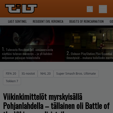
LAST SENTINEL
RESIDENT EVIL VERONICA
BEASTS OF REINCARNATION
GO
1.
Tulevasta Resident Evil -uusioversiosta
2.
näyttäisi tulevan menestys – jo yli kahden
Elokuun PlayStation Plus Essential 
miljoonan pelaajan toivelistalla
ilmestyivät – mukana todellinen mesta
FIFA 20
IG-nostot
NHL 20
Super Smash Bros. Ultimate
Tekken 7
Viikinkimittelöt myrskyisällä
Pohjanlahdella – tällainen oli Battle of