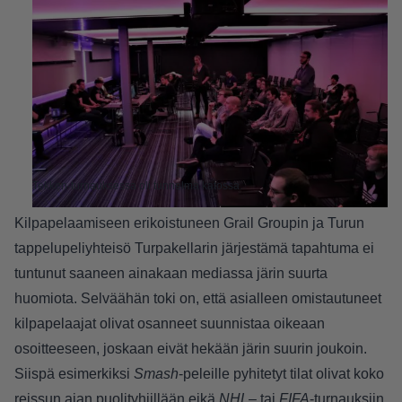
Tekken-turnauksessa oli tunnelma katossa.
Kilpapelaamiseen erikoistuneen
Grail Groupin
ja Turun
tappelupeliyhteisö
Turpakellarin
järjestämä tapahtuma ei
tuntunut saaneen ainakaan mediassa järin suurta
huomiota. Selväähän toki on, että asialleen omistautuneet
kilpapelaajat olivat osanneet suunnistaa oikeaan
osoitteeseen, joskaan eivät hekään järin suurin joukoin.
Siispä esimerkiksi
Smash
-peleille pyhitetyt tilat olivat koko
reissun ajan puolityhjillään eikä
NHL
– tai
FIFA
-turnauksiin,