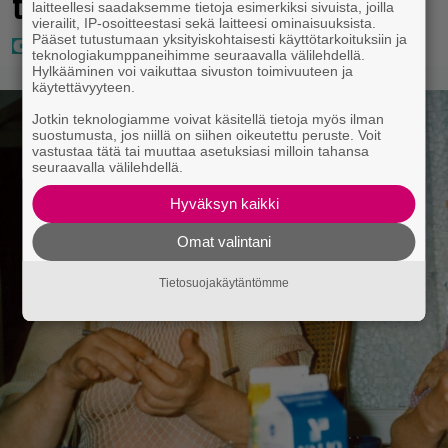
tavarat”
laitteellesi saadaksemme tietoja esimerkiksi sivuista, joilla
vierailit, IP-osoitteestasi sekä laitteesi ominaisuuksista.
Pääset tutustumaan yksityiskohtaisesti käyttötarkoituksiin ja
teknologiakumppaneihimme seuraavalla välilehdellä.
Hylkääminen voi vaikuttaa sivuston toimivuuteen ja
käytettävyyteen.
Jotkin teknologiamme voivat käsitellä tietoja myös ilman
suostumusta, jos niillä on siihen oikeutettu peruste. Voit
vastustaa tätä tai muuttaa asetuksiasi milloin tahansa
seuraavalla välilehdellä.
Hyväksyn kaikki
Omat valintani
Tietosuojakäytäntömme