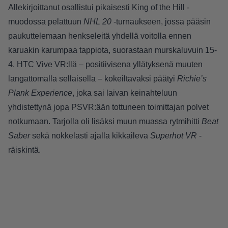
Allekirjoittanut osallistui pikaisesti King of the Hill -
muodossa pelattuun
NHL 20
-turnaukseen, jossa pääsin
paukuttelemaan henkseleitä yhdellä voitolla ennen
karuakin karumpaa tappiota, suorastaan murskaluvuin 15-
4. HTC Vive VR:llä – positiivisena yllätyksenä muuten
langattomalla sellaisella – kokeiltavaksi päätyi
Richie’s
Plank Experience
, joka sai laivan keinahteluun
yhdistettynä jopa PSVR:ään tottuneen toimittajan polvet
notkumaan. Tarjolla oli lisäksi muun muassa rytmihitti
Beat
Saber
sekä nokkelasti ajalla kikkaileva
Superhot VR
-
räiskintä.