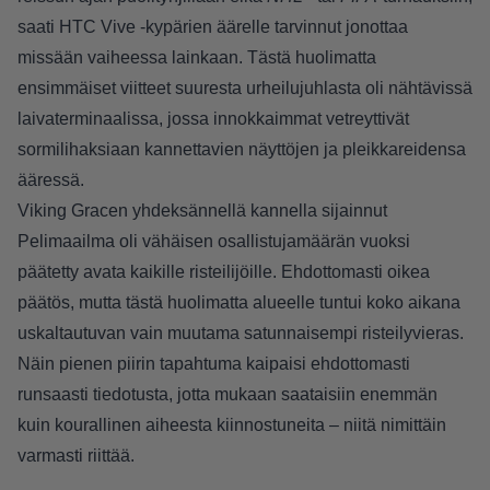
saati HTC Vive -kypärien äärelle tarvinnut jonottaa
missään vaiheessa lainkaan. Tästä huolimatta
ensimmäiset viitteet suuresta urheilujuhlasta oli nähtävissä
laivaterminaalissa, jossa innokkaimmat vetreyttivät
sormilihaksiaan kannettavien näyttöjen ja pleikkareidensa
ääressä.
Viking Gracen yhdeksännellä kannella sijainnut
Pelimaailma oli vähäisen osallistujamäärän vuoksi
päätetty avata kaikille risteilijöille. Ehdottomasti oikea
päätös, mutta tästä huolimatta alueelle tuntui koko aikana
uskaltautuvan vain muutama satunnaisempi risteilyvieras.
Näin pienen piirin tapahtuma kaipaisi ehdottomasti
runsaasti tiedotusta, jotta mukaan saataisiin enemmän
kuin kourallinen aiheesta kiinnostuneita – niitä nimittäin
varmasti riittää.