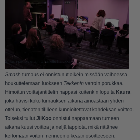
Smash-pelipisteitä riitti kaikille halukkaille.
Smash
-turnaus ei onnistunut oikein missään vaiheessa
houkuttelemaan luokseen
Tekkenin
verroin porukkaa.
Himoitun voittajantittelin nappasi kuitenkin lopulta
Kaura
,
joka hävisi koko turnauksen aikana ainoastaan yhden
ottelun, tienaten tililleen kunnioitettavat kahdeksan voittoa.
Toiseksi tullut
JiiKoo
onnistui nappaamaan turneen
aikana kuusi voittoa ja neljä tappiota, mikä riittänee
kertomaan voiton menneen oikeaan osoitteeseen.