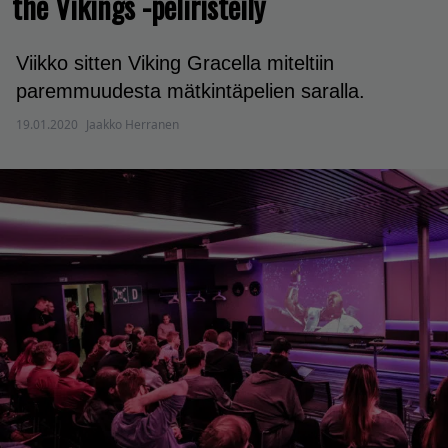
the Vikings -peliristeily
Viikko sitten Viking Gracella miteltiin
paremmuudesta mätkintäpelien saralla.
19.01.2020
Jaakko Herranen