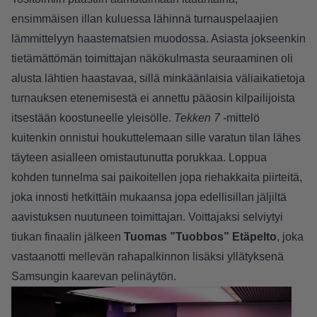
ensimmäisen illan kuluessa lähinnä turnauspelaajien
lämmittelyyn haastematsien muodossa. Asiasta jokseenkin
tietämättömän toimittajan näkökulmasta seuraaminen oli
alusta lähtien haastavaa, sillä minkäänlaisia väliaikatietoja
turnauksen etenemisestä ei annettu pääosin kilpailijoista
itsestään koostuneelle yleisölle.
Tekken
7
-mittelö
kuitenkin onnistui houkuttelemaan sille varatun tilan lähes
täyteen asialleen omistautunutta porukkaa. Loppua
kohden tunnelma sai paikoitellen jopa riehakkaita piirteitä,
joka innosti hetkittäin mukaansa jopa edellisillan jäljiltä
aavistuksen nuutuneen toimittajan. Voittajaksi selviytyi
tiukan finaalin jälkeen
Tuomas ”Tuobbos” Etäpelto
, joka
vastaanotti mellevän rahapalkinnon lisäksi yllätyksenä
Samsungin kaarevan pelinäytön.