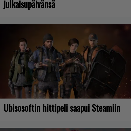
julkaisupäivänsä
Ubisosoftin hittipeli saapui Steamiin