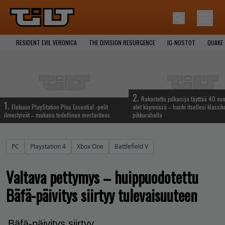
RESIDENT EVIL VERONICA
THE DIVISION RESURGENCE
IG-NOSTOT
QUAKE
2.
Rakastettu julkaisija täyttää 40 vuo
1.
Elokuun PlayStation Plus Essential -pelit
alet käynnissä – hanki itsellesi klassik
ilmestyivät – mukana todellinen mestariteos
pikkurahalla
PC
Playstation 4
Xbox One
Battlefield V
Valtava pettymys – huippuodotettu
Bäfä-päivitys siirtyy tulevaisuuteen
Bäfä-päivitys siirtyy.