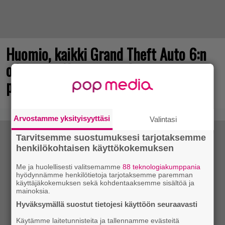
Huomio, kaikki Grand Theft Auto 6:n
odottajat: Netflixiin tulee pian
pakollista nähtävää
Arvostamme yksityisyyttäsi
Valintasi
Tarvitsemme suostumuksesi tarjotaksemme
henkilökohtaisen käyttökokemuksen
Me ja huolellisesti valitsemamme
88 teknologiakumppania
hyödynnämme henkilötietoja tarjotaksemme paremman
käyttäjäkokemuksen sekä kohdentaaksemme sisältöä ja
mainoksia.
Hyväksymällä suostut tietojesi käyttöön seuraavasti
Käytämme laitetunnisteita ja tallennamme evästeitä