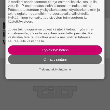
laitteellesi saadaksemme tietoja esimerkiksi sivuista, joilla
vierailit, IP-osoitteestasi sekä laitteesi ominaisuuksista.
Pääset tutustumaan yksityiskohtaisesti käyttötarkoituksiin ja
teknologiakumppaneihimme seuraavalla välilehdellä.
Hylkääminen voi vaikuttaa sivuston toimivuuteen ja
käytettävyyteen.
No johan pomppasi: 30 vuotta sitten
Jotkin teknologiamme voivat käsitellä tietoja myös ilman
ilmestynyt klassikkoräiskintä sai
suostumusta, jos niillä on siihen oikeutettu peruste. Voit
vastustaa tätä tai muuttaa asetuksiasi milloin tahansa
valtavasti lisää sisältöä
seuraavalla välilehdellä.
Hyväksyn kaikki
Omat valintani
Tietosuojakäytäntömme