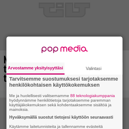
Nyt ilmaiseksi Steamissa – nappaa
tämä avaruusseikkailu välittömästi
Arvostamme yksityisyyttäsi
Valintasi
talteen!
Tarvitsemme suostumuksesi tarjotaksemme
henkilökohtaisen käyttökokemuksen
Me ja huolellisesti valitsemamme
88 teknologiakumppania
hyödynnämme henkilötietoja tarjotaksemme paremman
käyttäjäkokemuksen sekä kohdentaaksemme sisältöä ja
mainoksia.
Hyväksymällä suostut tietojesi käyttöön seuraavasti
Käytämme laitetunnisteita ja tallennamme evästeitä