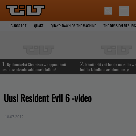
IG-NOSTOT
QUAKE
QUAKE: DAWN OF THE MACHINE
THE DIVISION RESUR
1.
2.
Nyt ilmaiseksi Steamissa – nappaa tämä
Nämä pelit voit ladata maksutta –
avaruusseikkailu välittömästi talteen!
todella kehuttu arvostelumenestys
Uusi Resident Evil 6 -video
18.07.2012