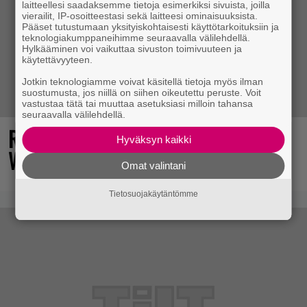
laitteellesi saadaksemme tietoja esimerkiksi sivuista, joilla
vierailit, IP-osoitteestasi sekä laitteesi ominaisuuksista.
Pääset tutustumaan yksityiskohtaisesti käyttötarkoituksiin ja
teknologiakumppaneihimme seuraavalla välilehdellä.
Hylkääminen voi vaikuttaa sivuston toimivuuteen ja
käytettävyyteen.
Jotkin teknologiamme voivat käsitellä tietoja myös ilman
suostumusta, jos niillä on siihen oikeutettu peruste. Voit
vastustaa tätä tai muuttaa asetuksiasi milloin tahansa
seuraavalla välilehdellä.
Rallienglanti raikaa kotimaisen
Hyväksyn kaikki
Wreckfest 2:n uudella esittelyvideolla
Omat valintani
Tietosuojakäytäntömme