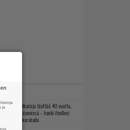
sen
IMMAT JUTUT
tietoja
akastettu julkaisija täyttää 40 vuotta,
 ja
ltavat alet käynnissä – hanki itsellesi
assikoita pikkurahalla
toja