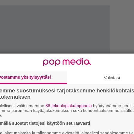
vostamme yksityisyyttäsi
Valintasi
semme suostumuksesi tarjotaksemme henkilökohtai
LUETU
ökokemuksen
lellisesti valitsemamme
88 teknologiakumppania
hyödynnämme henkilö
R
semme paremman käyttäjäkokemuksen sekä kohdentaaksemme sisältöä
va
a.
kl
ällä suostut tietojesi käyttöön seuraavasti
laitetunnisteita ja tallennamme evästeitä laitteellesi saadaksemme tie