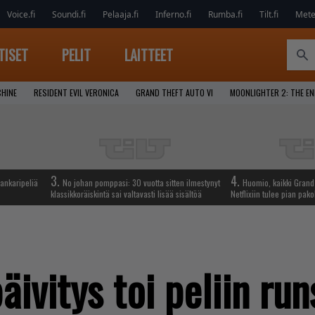
Voice.fi
Soundi.fi
Pelaaja.fi
Inferno.fi
Rumba.fi
Tilt.fi
Metel
TISET
PELIT
LAITTEET
CHINE
RESIDENT EVIL VERONICA
GRAND THEFT AUTO VI
MOONLIGHTER 2: THE E
3.
4.
ankaripeliä
No johan pomppasi: 30 vuotta sitten ilmestynyt
Huomio, kaikki Grand 
klassikkoräiskintä sai valtavasti lisää sisältöä
Netflixiin tulee pian pako
ivitys toi peliin run