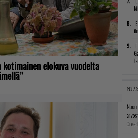
L
ki
E
il
F
G
t
a kotimainen elokuva vuodelta
ämellä”
PELIAR
Nuori
arvos
Creed