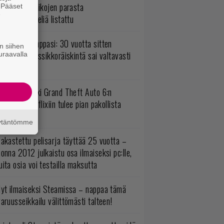
5 kaikkien aikojen parasta
. Pääset
e
persankaripeliä listattu
o johan pomppasi: 30 vuotta sitten
n siihen
mestynyt klassikkoräiskintä sai valtavasti
uraavalla
sää sisältöä
uomio, kaikki Grand Theft Auto 6:n
ottajat: Netflixiin tulee pian pakollista
ähtävää
äytäntömme
akastettu pelisarja täyttää 25 vuotta –
onna 2012 julkaistu osa ilmaiseksi pc:lle,
ita osia voi testailla maksutta
yt ilmaiseksi Steamissa – nappaa tämä
aruusseikkailu välittömästi talteen!