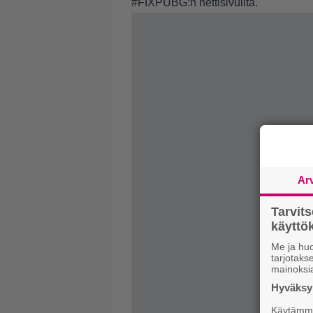
#FIXPUBG:n nettisivuilta
.
Ar
Tarvit
käytt
Me ja huo
tarjotak
mainoksi
Hyväksym
Käytämme 