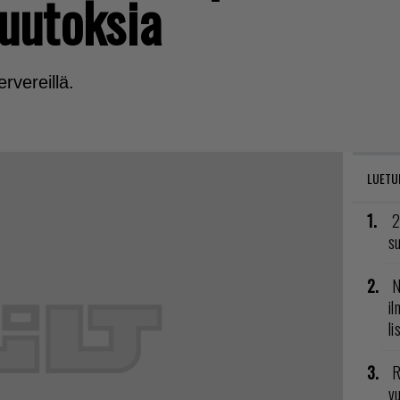
uutoksia
ervereillä.
LUETU
2
su
N
il
li
R
vu