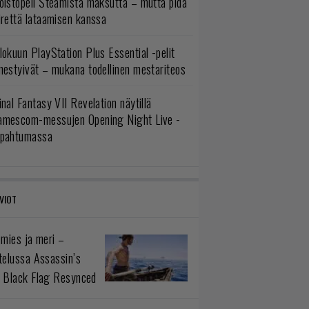
oistopeli Steamistä maksutta – mutta pidä
irettä lataamisen kanssa
lokuun PlayStation Plus Essential -pelit
mestyivät – mukana todellinen mestariteos
inal Fantasy VII Revelation näytillä
amescom-messujen Opening Night Live -
apahtumassa
VIOT
 mies ja meri –
telussa Assassin’s
 Black Flag Resynced