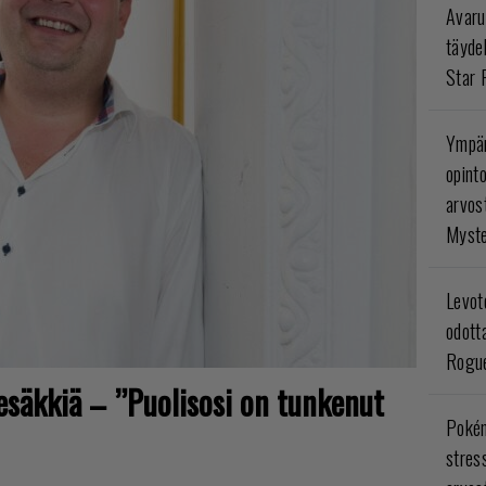
Avaru
täyde
Star 
Ympär
opint
arvos
Myste
Levoto
odott
Rogue
tesäkkiä – ”Puolisosi on tunkenut
Poké
stres