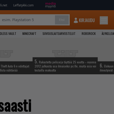
i.net
Leffatykki.com
KIRJAUDU
Etsi
NDLESS VAULT
MINECRAFT
SIIVOUSLAITEARVOSTELUT
ROBOROCK
ÄLYKELLO
5.
Rakastettu pelisarja täyttää 25 vuotta – vuonna
6.
Theft Auto 6:n odottajat:
2012 julkaistu osa ilmaiseksi pc:lle, muita osia voi
Elokuun 
llista nähtävää
testailla maksutta
ilmestyivät
saasti