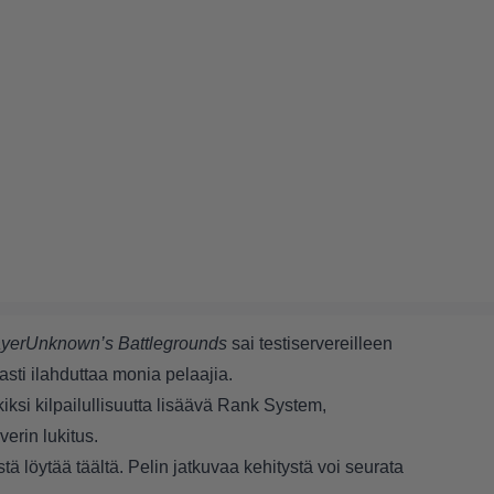
ayerUnknown’s Battlegrounds
sai testiservereilleen
asti ilahduttaa monia pelaajia.
iksi kilpailullisuutta lisäävä Rank System,
verin lukitus.
stä löytää
täältä
. Pelin jatkuvaa kehitystä voi seurata