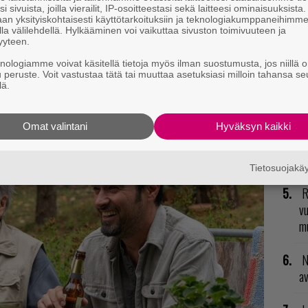
2
i sivuista, joilla vierailit, IP-osoitteestasi sekä laitteesi ominaisuuksista
an yksityiskohtaisesti käyttötarkoituksiin ja teknologiakumppaneihimm
su
t mistä kahvitauolla puhutaan! Nappaa ajankohtaiset
la välilehdellä. Hylkääminen voi vaikuttaa sivuston toimivuuteen ja
yyteen.
postiin tästä.
N
knologiamme voivat käsitellä tietoja myös ilman suostumusta, jos niillä o
il
u peruste. Voit vastustaa tätä tai muuttaa asetuksiasi milloin tahansa se
lä.
li
H
Omat valintani
Hyväksyn kaikki
od
n
Tietosuojak
R
vu
mu
N
av