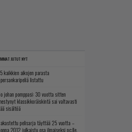
IMMAT JUTUT NYT
5 kaikkien aikojen parasta
persankaripeliä listattu
o johan pomppasi: 30 vuotta sitten
mestynyt klassikkoräiskintä sai valtavasti
sää sisältöä
akastettu pelisarja täyttää 25 vuotta –
onna 2012 julkaistu osa ilmaiseksi pc:lle,