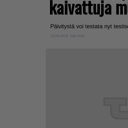
kaivattuja m
Päivitystä voi testata nyt testis
22.09.2018
Iida Virta