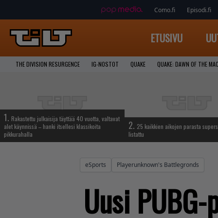
Como.fi
Episodi.fi
ETUSIVU
UU
THE DIVISION RESURGENCE
IG-NOSTOT
QUAKE
QUAKE: DAWN OF THE MA
1.
Rakastettu julkaisija täyttää 40 vuotta, valtavat
2.
alet käynnissä – hanki itsellesi klassikoita
25 kaikkien aikojen parasta supers
pikkurahalla
listattu
eSports
Playerunknown's Battlegronds
Uusi PUBG-pä