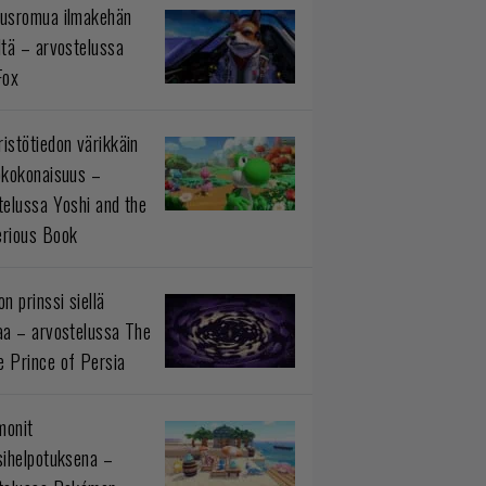
usromua ilmakehän
ltä – arvostelussa
Fox
istötiedon värikkäin
okokonaisuus –
telussa Yoshi and the
rious Book
n prinssi siellä
aa – arvostelussa The
 Prince of Persia
monit
sihelpotuksena –