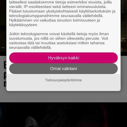
laitteellesi saadaksemme tietoja esimerkiksi sivuista, joilla
vierailit, IP-osoitteestasi sekä laitteesi ominaisuuksista.
Pääset tutustumaan yksityiskohtaisesti käyttötarkoituksiin ja
teknologiakumppaneihimme seuraavalla välilehdellä.
Hylkääminen voi vaikuttaa sivuston toimivuuteen ja
käytettävyyteen.
Jotkin teknologiamme voivat käsitellä tietoja myös ilman
suostumusta, jos niillä on siihen oikeutettu peruste. Voit
vastustaa tätä tai muuttaa asetuksiasi milloin tahansa
seuraavalla välilehdellä.
Hyväksyn kaikki
Elokuun PlayStation Plus Essential -
Omat valintani
pelit ilmestyivät – mukana todellinen
mestariteos
Tietosuojakäytäntömme