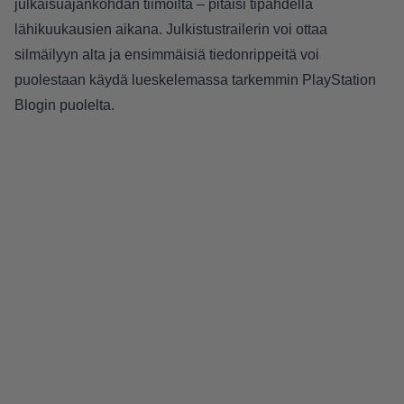
julkaisuajankohdan tiimoilta – pitäisi tipahdella
lähikuukausien aikana. Julkistustrailerin voi ottaa
silmäilyyn alta ja ensimmäisiä tiedonrippeitä voi
puolestaan käydä lueskelemassa tarkemmin
PlayStation
Blogin
puolelta.