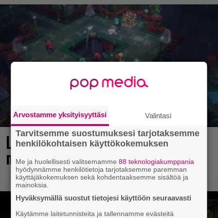
Arvostamme yksityisyyttäsi
Valintasi
Tarvitsemme suostumuksesi tarjotaksemme
Loistopeli Steamistä maksutta –
henkilökohtaisen käyttökokemuksen
mutta pidä kiirettä lataamisen kanssa
Me ja huolellisesti valitsemamme
88 teknologiakumppania
hyödynnämme henkilötietoja tarjotaksemme paremman
käyttäjäkokemuksen sekä kohdentaaksemme sisältöä ja
mainoksia.
Hyväksymällä suostut tietojesi käyttöön seuraavasti
Käytämme laitetunnisteita ja tallennamme evästeitä