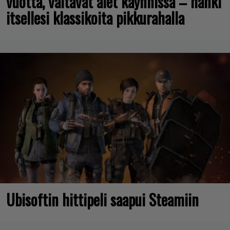
vuotta, valtavat alet käynnissä – hanki
itsellesi klassikoita pikkurahalla
Ubisoftin hittipeli saapui Steamiin