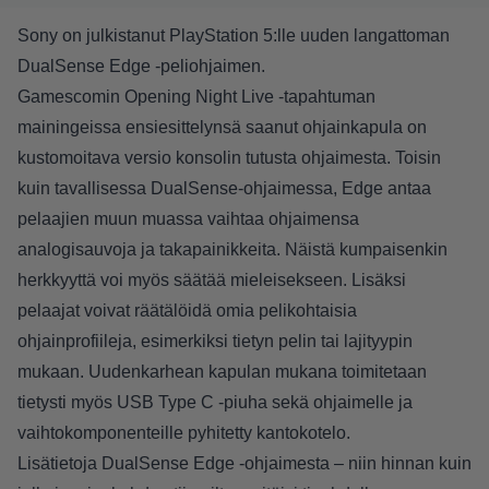
Sony on julkistanut PlayStation 5:lle uuden langattoman
DualSense Edge -peliohjaimen.
Gamescomin Opening Night Live -tapahtuman
mainingeissa ensiesittelynsä saanut ohjainkapula on
kustomoitava versio konsolin tutusta ohjaimesta. Toisin
kuin tavallisessa DualSense-ohjaimessa, Edge antaa
pelaajien muun muassa vaihtaa ohjaimensa
analogisauvoja ja takapainikkeita. Näistä kumpaisenkin
herkkyyttä voi myös säätää mieleisekseen. Lisäksi
pelaajat voivat räätälöidä omia pelikohtaisia
ohjainprofiileja, esimerkiksi tietyn pelin tai lajityypin
mukaan. Uudenkarhean kapulan mukana toimitetaan
tietysti myös USB Type C -piuha sekä ohjaimelle ja
vaihtokomponenteille pyhitetty kantokotelo.
Lisätietoja DualSense Edge -ohjaimesta – niin hinnan kuin