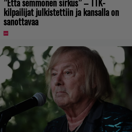
”Että semmonen sirkus” – TTK-
kilpailijat julkistettiin ja kansalla on
sanottavaa