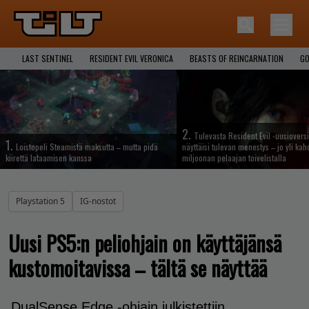
LAST SENTINEL
RESIDENT EVIL VERONICA
BEASTS OF REINCARNATION
GO
2.
Tulevasta Resident Evil -uusiovers
1.
Loistopeli Steamistä maksutta – mutta pidä
näyttäisi tulevan menestys – jo yli ka
kiirettä lataamisen kanssa
miljoonan pelaajan toivelistalla
Playstation 5
IG-nostot
Uusi PS5:n peliohjain on käyttäjänsä
kustomoitavissa – tältä se näyttää
DualSense Edge -ohjain julkistettiin.