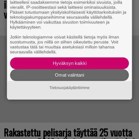
ilmestynyt klassikkoräiskintä sai
laitteellesi saadaksemme tietoja esimerkiksi sivuista, joilla
vierailit, IP-osoitteestasi sekä laitteesi ominaisuuksista.
valtavasti lisää sisältöä
Pääset tutustumaan yksityiskohtaisesti käyttötarkoituksiin ja
teknologiakumppaneihimme seuraavalla välilehdellä.
Hylkääminen voi vaikuttaa sivuston toimivuuteen ja
käytettävyyteen.
Jotkin teknologiamme voivat käsitellä tietoja myös ilman
suostumusta, jos niillä on siihen oikeutettu peruste. Voit
vastustaa tätä tai muuttaa asetuksiasi milloin tahansa
seuraavalla välilehdellä.
Hyväksyn kaikki
Omat valintani
Tietosuojakäytäntömme
Rakastettu pelisarja täyttää 25 vuotta