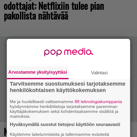
odottajat: Netflixiin tulee pian
pakollista nähtävää
Arvostamme yksityisyyttäsi
Valintasi
Tarvitsemme suostumuksesi tarjotaksemme
henkilökohtaisen käyttökokemuksen
Me ja huolellisesti valitsemamme
88 teknologiakumppania
hyödynnämme henkilötietoja tarjotaksemme paremman
käyttäjäkokemuksen sekä kohdentaaksemme sisältöä ja
mainoksia.
Hyväksymällä suostut tietojesi käyttöön seuraavasti
No johan pomppasi: 30 vuotta sitten
Käytämme laitetunnisteita ja tallennamme evästeitä