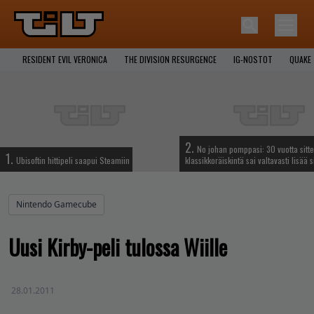
RESIDENT EVIL VERONICA
THE DIVISION RESURGENCE
IG-NOSTOT
QUAKE
2.
No johan pomppasi: 30 vuotta sitte
1.
Ubisoftin hittipeli saapui Steamiin
klassikkoräiskintä sai valtavasti lisää s
Nintendo Gamecube
Uusi Kirby-peli tulossa Wiille
28.01.2011