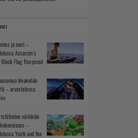
VIOT
 mies ja meri –
telussa Assassin’s
 Black Flag Resynced
usromua ilmakehän
ltä – arvostelussa
Fox
istötiedon värikkäin
okokonaisuus –
telussa Yoshi and the