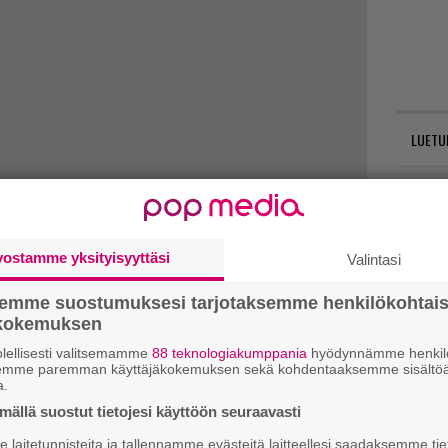
LUETU
U
N
il
vostamme yksityisyyttäsi
Valintasi
li
semme suostumuksesi tarjotaksemme henkilökohtai
ökokemuksen
R
va
lellisesti valitsemamme
88 teknologiakumppania
hyödynnämme henkilö
semme paremman käyttäjäkokemuksen sekä kohdentaaksemme sisältöä
kl
a.
ällä suostut tietojesi käyttöön seuraavasti
E
laitetunnisteita ja tallennamme evästeitä laitteellesi saadaksemme tie