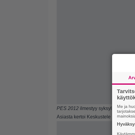
Ar
Tarvit
käytt
Me ja huo
PES 2012
ilmestyy syksyllä.
tarjotak
mainoksi
Asiasta kertoi
Keskustele uutisesta
)
Hyväksym
Käytämme 