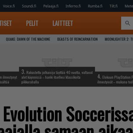
Voice.fi
Soundi.fi
Pelaaja.fi
Inferno.fi
Rumba.fi
Tilt.fi
Metel
TISET
PELIT
LAITTEET
QUAKE: DAWN OF THE MACHINE
BEASTS OF REINCARNATION
MOONLIGHTER 2: T
3.
Rakastettu julkaisija täyttää 40 vuotta, valtavat
4.
n ilmestynyt
alet käynnissä – hanki itsellesi klassikoita
Elokuun PlayStation P
isältöä
pikkurahalla
ilmestyivät – mukana tod
Evolution Soccerissa
aajalla samaan aika