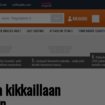
i.net
Leffatykki.com
KIRJAUDU
Etsi
HE ENDLESS VAULT
LAST SENTINEL
ATTACK ON TITAN 3
TOMB RAIDER: LEGACY 
6.
Rakastet
5.
lus Essential -pelit
Loistopeli Steamistä maksutta – mutta pidä
2012 julkais
ellinen mestariteos
kiirettä lataamisen kanssa
testailla ma
 kikkaillaan
an