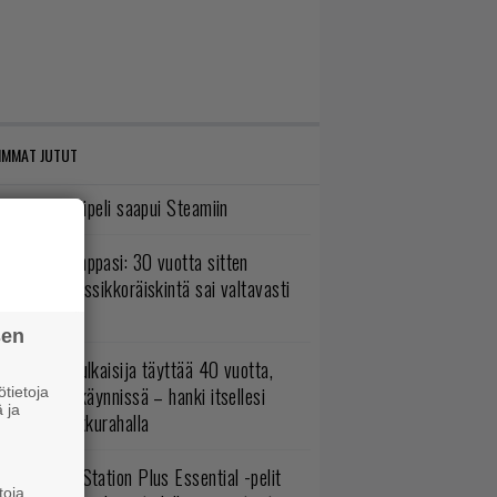
IMMAT JUTUT
bisoftin hittipeli saapui Steamiin
o johan pomppasi: 30 vuotta sitten
mestynyt klassikkoräiskintä sai valtavasti
sää sisältöä
sen
akastettu julkaisija täyttää 40 vuotta,
ltavat alet käynnissä – hanki itsellesi
tietoja
 ja
assikoita pikkurahalla
lokuun PlayStation Plus Essential -pelit
toja