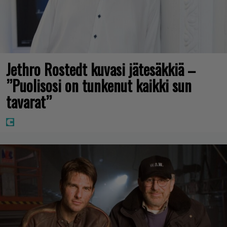
Jethro Rostedt kuvasi jätesäkkiä –
”Puolisosi on tunkenut kaikki sun
tavarat”