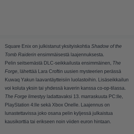
Square Enix on julkistanut yksityiskohtia
Shadow of the
Tomb Raiderin
ensimmäisestä laajennuksesta.
Pelin seitsemästä DLC-seikkailusta ensimmäinen,
The
Forge
, lähettää Lara Croftin uusien mysteerien perässä
Kuwaq Yakun laavantäytteisiin luolastoihin. Lisäseikkailun
voi koluta yksin tai yhdessä kaverin kanssa co-op-tilassa.
The Forge
ilmestyy ladattavaksi 13. marraskuuta PC:lle,
PlayStation 4:lle sekä Xbox Onelle. Laajennus on
lunastettavissa joko osana pelin kyljessä julkaistua
kausikorttia tai erikseen noin viiden euron hintaan.