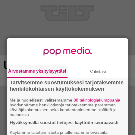
Ubisoftin hittipeli saapui Steamiin
Arvostamme yksityisyyttäsi
Valintasi
Tarvitsemme suostumuksesi tarjotaksemme
henkilökohtaisen käyttökokemuksen
Me ja huolellisesti valitsemamme
88 teknologiakumppania
hyödynnämme henkilötietoja tarjotaksemme paremman
käyttäjäkokemuksen sekä kohdentaaksemme sisältöä ja
mainoksia.
Hyväksymällä suostut tietojesi käyttöön seuraavasti
Käytämme laitetunnisteita ja tallennamme evästeitä