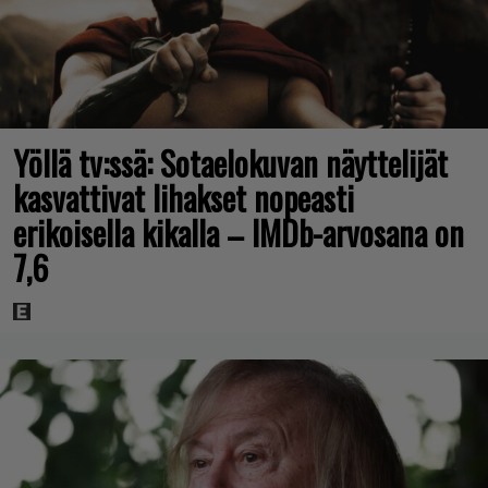
Yöllä tv:ssä: Sotaelokuvan näyttelijät
kasvattivat lihakset nopeasti
erikoisella kikalla – IMDb-arvosana on
7,6