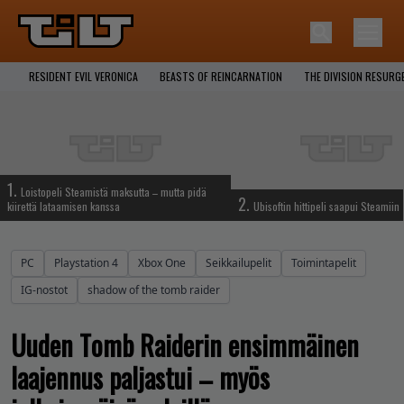
RESIDENT EVIL VERONICA
BEASTS OF REINCARNATION
THE DIVISION RESURG
1.
Loistopeli Steamistä maksutta – mutta pidä
2.
kiirettä lataamisen kanssa
Ubisoftin hittipeli saapui Steamiin
PC
Playstation 4
Xbox One
Seikkailupelit
Toimintapelit
IG-nostot
shadow of the tomb raider
Uuden Tomb Raiderin ensimmäinen
laajennus paljastui – myös