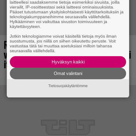
laitteellesi saadaksemme tietoja esimerkiksi sivuista, joilla
vierailit, IP-osoitteestasi sekä laitteesi ominaisuuksista.
Pääset tutustumaan yksityiskohtaisesti käyttötarkoituksiin ja
teknologiakumppaneihimme seuraavalla välilehdellä.
Hylkääminen voi vaikuttaa sivuston toimivuuteen ja
käytettävyyteen.
Jotkin teknologiamme voivat käsitellä tietoja myös ilman
Rakastettu julkaisija täyttää 40
suostumusta, jos niillä on siihen oikeutettu peruste. Voit
vastustaa tätä tai muuttaa asetuksiasi milloin tahansa
vuotta, valtavat alet käynnissä – hanki
seuraavalla välilehdellä.
itsellesi klassikoita pikkurahalla
Hyväksyn kaikki
Omat valintani
Tietosuojakäytäntömme