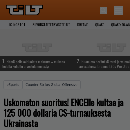
IG-NOSTOT
SIIVOUSLAITEARVOSTELUT
DREAME
QUAKE
QUAKE: DAWN
1.
2.
Nämä pelit voit ladata maksutta – mukana
Huomiota herättävä torni ja voima
todella kehuttu arvostelumenestys
– arvostelussa Dreame L50s Pro Ultra
eSports
Counter-Strike: Global Offensive
Uskomaton suoritus! ENCElle kultaa ja
125 000 dollaria CS-turnauksesta
Ukrainasta