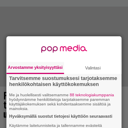
Arvostamme yksityisyyttäsi
Valintasi
Tarvitsemme suostumuksesi tarjotaksemme
henkilökohtaisen käyttökokemuksen
Pidetty Mikki Hiiren tähdittämä
Me ja huolellisesti valitsemamme
88 teknologiakumppania
hyödynnämme henkilötietoja tarjotaksemme paremman
tasohyppely julkaistaan syyskuussa
käyttäjäkokemuksen sekä kohdentaaksemme sisältöä ja
mainoksia.
uusille alustoille
Hyväksymällä suostut tietojesi käyttöön seuraavasti
Käytämme laitetunnisteita ja tallennamme evästeitä