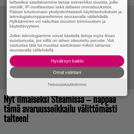
laitteellesi saadaksemme tietoja esimerkiksi sivuista, joilla
vierailit, IP-osoitteestasi sekä laitteesi ominaisuuksista.
Pääset tutustumaan yksityiskohtaisesti käyttötarkoituksiin ja
teknologiakumppaneihimme seuraavalla välilehdellä.
Hylkääminen voi vaikuttaa sivuston toimivuuteen ja
käytettävyyteen.
Jotkin teknologiamme voivat käsitellä tietoja myös ilman
suostumusta, jos niillä on siihen oikeutettu peruste. Voit
vastustaa tätä tai muuttaa asetuksiasi milloin tahansa
seuraavalla välilehdellä.
Hyväksyn kaikki
Omat valintani
Tietosuojakäytäntömme
Nyt ilmaiseksi Steamissa – nappaa
tämä avaruusseikkailu välittömästi
talteen!