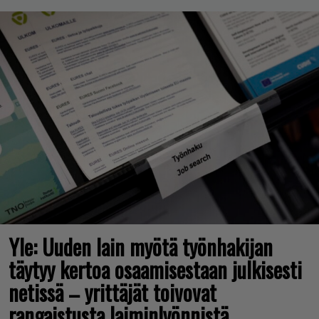
Yle: Uuden lain myötä työnhakijan
täytyy kertoa osaamisestaan julkisesti
netissä – yrittäjät toivovat
rangaistusta laiminlyönnistä