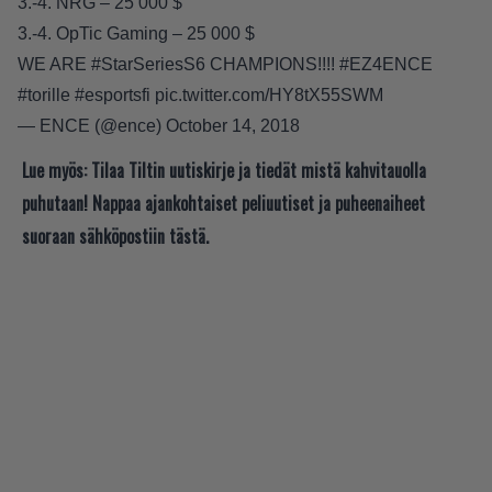
3.-4. NRG – 25 000 $
3.-4. OpTic Gaming – 25 000 $
WE ARE
#StarSeriesS6
CHAMPIONS!!!!
#EZ4ENCE
#torille
#esportsfi
pic.twitter.com/HY8tX55SWM
— ENCE (@ence)
October 14, 2018
Lue myös:
Tilaa Tiltin uutiskirje ja tiedät mistä kahvitauolla
puhutaan! Nappaa ajankohtaiset peliuutiset ja puheenaiheet
suoraan sähköpostiin tästä.