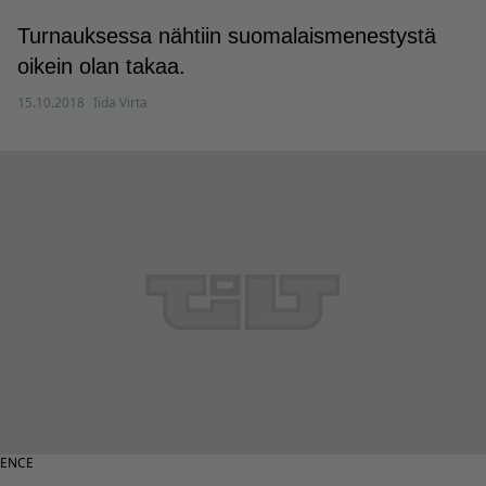
Turnauksessa nähtiin suomalaismenestystä
oikein olan takaa.
15.10.2018
Iida Virta
ENCE