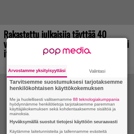
Rakastettu julkaisija täyttää 40
vuotta, valtavat alet käynnissä – hanki
itsellesi klassikoita pikkurahalla
Arvostamme yksityisyyttäsi
Valintasi
Tarvitsemme suostumuksesi tarjotaksemme
henkilökohtaisen käyttökokemuksen
Me ja huolellisesti valitsemamme
88 teknologiakumppania
hyödynnämme henkilötietoja tarjotaksemme paremman
käyttäjäkokemuksen sekä kohdentaaksemme sisältöä ja
mainoksia.
Hyväksymällä suostut tietojesi käyttöön seuraavasti
Käytämme laitetunnisteita ja tallennamme evästeitä