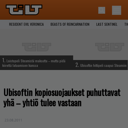
RESIDENT EVIL VERONICA
BEASTS OF REINCARNATION
LAST SENTINEL
TH
1.
Loistopeli Steamistä maksutta – mutta pidä
2.
kiirettä lataamisen kanssa
Ubisoftin hittipeli saapui Steamiin
Ubisoftin kopiosuojaukset puhuttavat
yhä – yhtiö tulee vastaan
23.08.2011