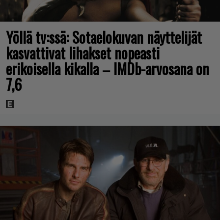
Yöllä tv:ssä: Sotaelokuvan näyttelijät
kasvattivat lihakset nopeasti
erikoisella kikalla – IMDb-arvosana on
7,6