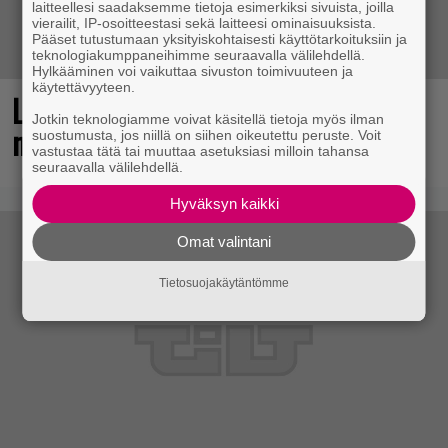
laitteellesi saadaksemme tietoja esimerkiksi sivuista, joilla
vierailit, IP-osoitteestasi sekä laitteesi ominaisuuksista.
Pääset tutustumaan yksityiskohtaisesti käyttötarkoituksiin ja
teknologiakumppaneihimme seuraavalla välilehdellä.
Hylkääminen voi vaikuttaa sivuston toimivuuteen ja
käytettävyyteen.
Loistopeli Steamistä maksutta –
Jotkin teknologiamme voivat käsitellä tietoja myös ilman
mutta pidä kiirettä lataamisen kanssa
suostumusta, jos niillä on siihen oikeutettu peruste. Voit
vastustaa tätä tai muuttaa asetuksiasi milloin tahansa
seuraavalla välilehdellä.
Hyväksyn kaikki
Omat valintani
Tietosuojakäytäntömme