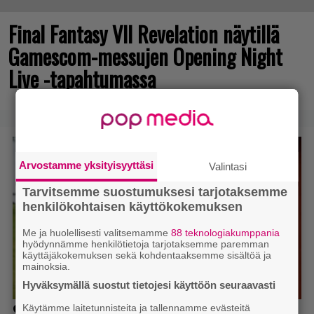
Final Fantasy VII Revelation näytillä
Gamescom-messujen Opening Night
Live -tapahtumassa
Arvostamme yksityisyyttäsi
Valintasi
Tarvitsemme suostumuksesi tarjotaksemme
henkilökohtaisen käyttökokemuksen
Me ja huolellisesti valitsemamme
88 teknologiakumppania
hyödynnämme henkilötietoja tarjotaksemme paremman
käyttäjäkokemuksen sekä kohdentaaksemme sisältöä ja
mainoksia.
Hyväksymällä suostut tietojesi käyttöön seuraavasti
Käytämme laitetunnisteita ja tallennamme evästeitä