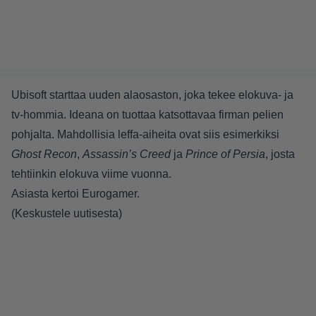
Ubisoft starttaa uuden alaosaston, joka tekee elokuva- ja
tv-hommia. Ideana on tuottaa katsottavaa firman pelien
pohjalta. Mahdollisia leffa-aiheita ovat siis esimerkiksi
Ghost Recon
,
Assassin’s Creed
ja
Prince of Persia
, josta
tehtiinkin elokuva viime vuonna.
Asiasta kertoi
Eurogamer
.
(
Keskustele uutisesta
)