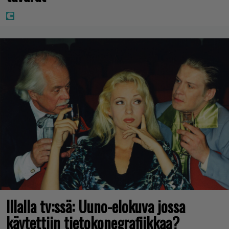
Illalla tv:ssä: Uuno-elokuva jossa
käytettiin tietokonegrafiikkaa?