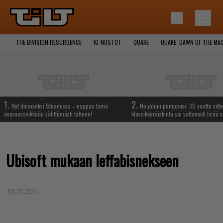
THE DIVISION RESURGENCE
IG-NOSTOT
QUAKE
QUAKE: DAWN OF THE MA
1.
2.
Nyt ilmaiseksi Steamissa – nappaa tämä
No johan pomppasi: 30 vuotta sitte
avaruusseikkailu välittömästi talteen!
klassikkoräiskintä sai valtavasti lisää s
Ubisoft mukaan leffabisnekseen
03.05.2011