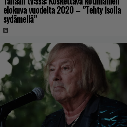
Tänään tv:ssä: Koskettava kotimainen
elokuva vuodelta 2020 – ”Tehty isolla
sydämellä”