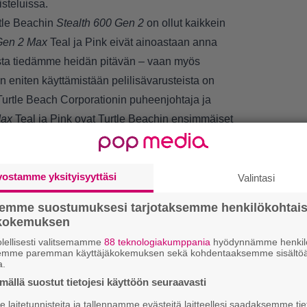
steluissa.
rtle Beachin
Stealth 600 Gen 2
on ollut kaikkein
Gen 2 Max
Teal ja Pink eivät ainoastaan anna
joista tiedämme heidän pitävän – vaan myös
n eniten käyttämistään pelilisävarusteista on
 Turtle Beach Corporationin puheenjohtaja ja
Max
Teal ja Pink ovat Turtle Beachin ensimmäiset
seeraus on jälleen yksi tärkeä ja merkittävä
voitteissamme.”
eal ja Pink täydentävät Black, Midnight Red ja
vostamme yksityisyyttäsi
Valintasi
 vaihtoehdot ovat nyt saatavilla osoitteessa
semme suostumuksesi tarjotaksemme henkilökohtai
 euroa.
LUETU
ökokemuksen
lellisesti valitsemamme
88 teknologiakumppania
hyödynnämme henkilö
L
semme paremman käyttäjäkokemuksen sekä kohdentaaksemme sisältöä
a.
ki
ällä suostut tietojesi käyttöön seuraavasti
T
laitetunnisteita ja tallennamme evästeitä laitteellesi saadaksemme tie