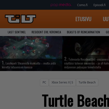
Como.fi
Episodi.fi
ETUSIVU
UU
LAST SENTINEL
RESIDENT EVIL VERONICA
BEASTS OF REINCARNATION
GO
2.
Tulevasta Resident Evil -uusiovers
1.
Loistopeli Steamistä maksutta – mutta pidä
näyttäisi tulevan menestys – jo yli ka
kiirettä lataamisen kanssa
miljoonan pelaajan toivelistalla
PC
Xbox Series X|S
Turtle Beach
Turtle Beac