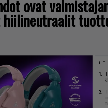
hdot ovat valmistaja
hiilineutraalit tuott
LUETU
L
ki
T
nä
mi