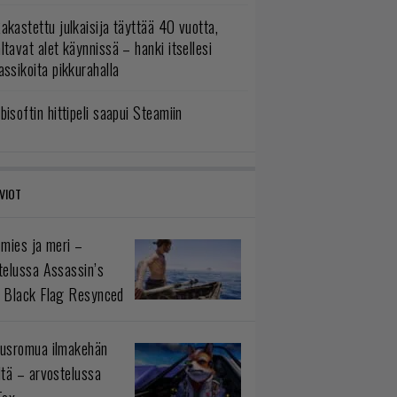
akastettu julkaisija täyttää 40 vuotta,
ltavat alet käynnissä – hanki itsellesi
assikoita pikkurahalla
bisoftin hittipeli saapui Steamiin
VIOT
 mies ja meri –
telussa Assassin’s
 Black Flag Resynced
usromua ilmakehän
ltä – arvostelussa