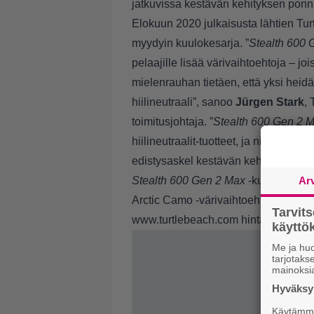
jatkuvissa kestävän kehityksen ponni
Elokuun 2020 julkaisusta lähtien Tu
myydyin kuulokesarja. ”
Stealth 600 
pelaajille lisää värivaihtoehtoja – 
mielenrauhan tietäen, että yksi heidä
hiilineutraali”, sanoo
Jürgen Stark
,
toimitusjohtaja. ”
Stealth 600 Gen 2 
hiilineutraalit-tuotteet, ja niiden lan
edistysaskel kestävän kehityksen ta
Stealth 600 Gen 2 Max
-kuulokkeet T
Ar
Arctic Camo -värivaihtoehtoja. Kaikki
Tarvit
www.turtlebeach.com
hintaan 119,99
käytt
Me ja huo
tarjotak
mainoksi
Hyväksym
Käytämme 