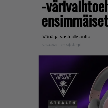
-värivaihtoe
ensimmäiset 
Väriä ja vastuullisuutta.
07.03.2023
Tom Kajaslampi