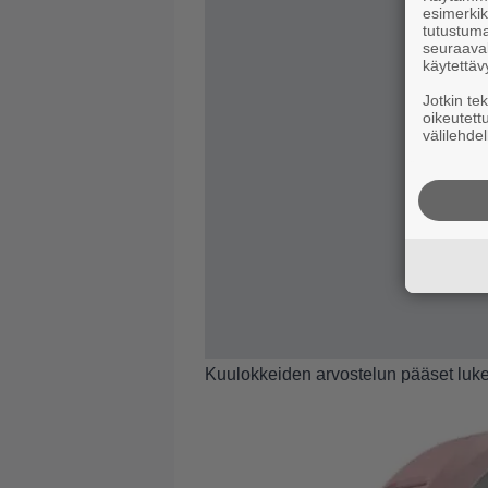
esimerkiks
tutustuma
seuraaval
käytettäv
Jotkin te
oikeutett
välilehdel
Kuulokkeiden arvostelun pääset luk