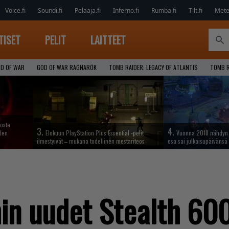
Voice.fi
Soundi.fi
Pelaaja.fi
Inferno.fi
Rumba.fi
Tilt.fi
Metel
TISET
PELIT
LAITTEET
D OF WAR
GOD OF WAR RAGNARÖK
TOMB RAIDER: LEGACY OF ATLANTIS
TOMB R
iosta
3.
4.
hden
Elokuun PlayStation Plus Essential -pelit
Vuonna 2018 nähdyn t
ilmestyivät – mukana todellinen mestariteos
osa sai julkaisupäivänsä
hin uudet Stealth 60