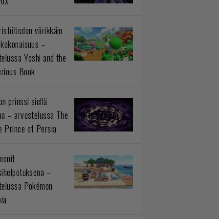
Fox
istötiedon värikkäin
okokonaisuus –
telussa Yoshi and the
rious Book
n prinssi siellä
aa – arvostelussa The
 Prince of Persia
monit
sihelpotuksena –
telussa Pokémon
ia