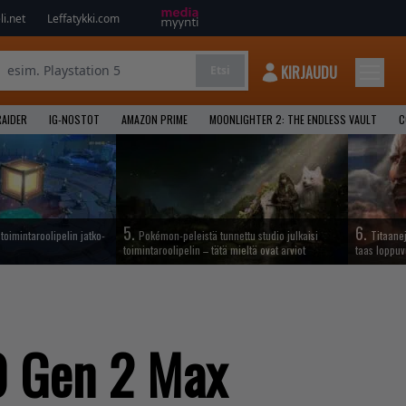
i.net
Leffatykki.com
KIRJAUDU
Etsi
AIDER
IG-NOSTOT
AMAZON PRIME
MOONLIGHTER 2: THE ENDLESS VAULT
C
5.
6.
oimintaroolipelin jatko-
Pokémon-peleistä tunnettu studio julkaisi
Titaane
toimintaroolipelin – tätä mieltä ovat arviot
taas loppuv
0 Gen 2 Max