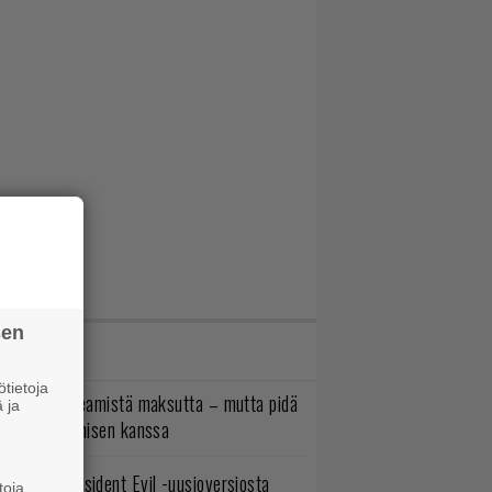
sen
IMMAT JUTUT
tietoja
oistopeli Steamistä maksutta – mutta pidä
 ja
irettä lataamisen kanssa
ulevasta Resident Evil -uusioversiosta
toja