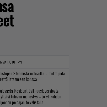
nsa
eet
IMMAT JUTUT NYT
oistopeli Steamistä maksutta – mutta pidä
irettä lataamisen kanssa
ulevasta Resident Evil -uusioversiosta
yttäisi tulevan menestys – jo yli kahden
ljoonan pelaajan toivelistalla