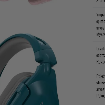
Star 
Ympär
opint
arvos
Myste
Levoto
odott
Rogue
Poké
stres
arvos
Pokop