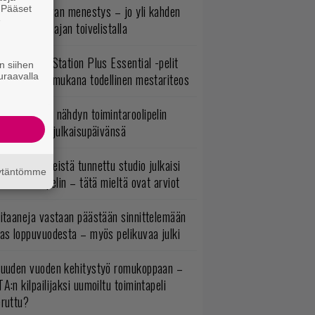
yttäisi tulevan menestys – jo yli kahden
. Pääset
e
ljoonan pelaajan toivelistalla
lokuun PlayStation Plus Essential -pelit
n siihen
uraavalla
mestyivät – mukana todellinen mestariteos
uonna 2018 nähdyn toimintaroolipelin
tko-osa sai julkaisupäivänsä
okémon-peleistä tunnettu studio julkaisi
äytäntömme
imintaroolipelin – tätä mieltä ovat arviot
itaaneja vastaan päästään sinnittelemään
as loppuvuodesta – myös pelikuvaa julki
uuden vuoden kehitystyö romukoppaan –
A:n kilpailijaksi uumoiltu toimintapeli
eruttu?