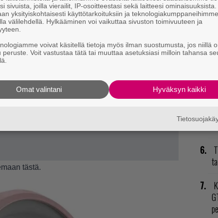
nä
i sivuista, joilla vierailit, IP-osoitteestasi sekä laitteesi ominaisuuksista
an yksityiskohtaisesti käyttötarkoituksiin ja teknologiakumppaneihimm
mi
la välilehdellä. Hylkääminen voi vaikuttaa sivuston toimivuuteen ja
yyteen.
E
knologiamme voivat käsitellä tietoja myös ilman suostumusta, jos niillä o
u peruste. Voit vastustaa tätä tai muuttaa asetuksiasi milloin tahansa se
il
lä.
V
ja
Omat valintani
Hyväksyn kaikki
P
Tietosuojak
to
T
ta
emaan tästä
.
K
GT
p