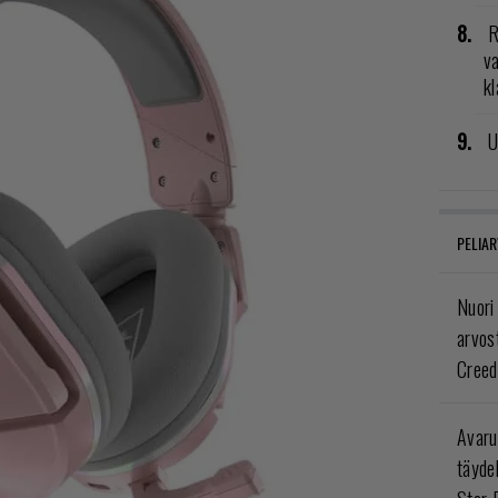
R
va
kl
U
PELIAR
Nuori
arvos
Creed
Avaru
täyde