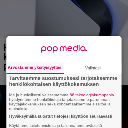
Huhu: Sony varoittelee
konsolipaketeissaan fyysisten
pelilevyjen lakkauttamisesta
Arvostamme yksityisyyttäsi
Valintasi
Tarvitsemme suostumuksesi tarjotaksemme
henkilökohtaisen käyttökokemuksen
Me ja huolellisesti valitsemamme
88 teknologiakumppania
hyödynnämme henkilötietoja tarjotaksemme paremman
käyttäjäkokemuksen sekä kohdentaaksemme sisältöä ja
mainoksia.
Hyväksymällä suostut tietojesi käyttöön seuraavasti
Käytämme laitetunnisteita ja tallennamme evästeitä