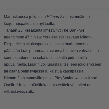
Marraskuussa julkaistun
Hitman 2:n
ensimmäinen
laajennuspaketti on nyt täällä.
Tänään 25. kesäkuuta ilmestynyt The Bank vie
agenttimme 47:n New Yorkissa sijaitsevaan Milton-
Fitzpatrickin sijoituspankkiin, jossa murhahommia
päästään taas punomaan asiansa hoitaviin valeasuihin
sonnustautuneena sekä uusilla kättä pidemmillä
apuvälineillä. Lisärin voi lunastaa itselleen joko erikseen
tai osana pelin kyljessä julkaistua kausipassia.
Hitman 2 on saatavilla pc:lle, PlayStation 4:lle ja Xbox
Onelle. Uutta tehtävälokaatiota esittelevä traileri on
vilkaistavissa alta.