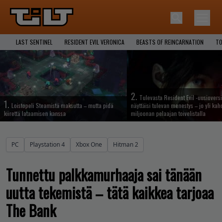
LAST SENTINEL
RESIDENT EVIL VERONICA
BEASTS OF REINCARNATION
TO
2.
Tulevasta Resident Evil -uusiovers
1.
Loistopeli Steamistä maksutta – mutta pidä
näyttäisi tulevan menestys – jo yli ka
kiirettä lataamisen kanssa
miljoonan pelaajan toivelistalla
PC
Playstation 4
Xbox One
Hitman 2
Tunnettu palkkamurhaaja sai tänään
uutta tekemistä – tätä kaikkea tarjoaa
The Bank