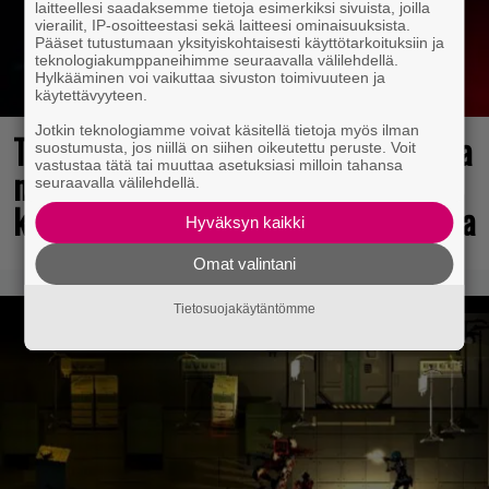
laitteellesi saadaksemme tietoja esimerkiksi sivuista, joilla
vierailit, IP-osoitteestasi sekä laitteesi ominaisuuksista.
Pääset tutustumaan yksityiskohtaisesti käyttötarkoituksiin ja
teknologiakumppaneihimme seuraavalla välilehdellä.
Hylkääminen voi vaikuttaa sivuston toimivuuteen ja
käytettävyyteen.
Jotkin teknologiamme voivat käsitellä tietoja myös ilman
Tulevasta Resident Evil -uusioversiosta
suostumusta, jos niillä on siihen oikeutettu peruste. Voit
vastustaa tätä tai muuttaa asetuksiasi milloin tahansa
näyttäisi tulevan menestys – jo yli
seuraavalla välilehdellä.
kahden miljoonan pelaajan toivelistalla
Hyväksyn kaikki
Omat valintani
Tietosuojakäytäntömme