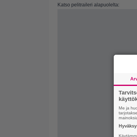
Katso pelitraileri alapuolelta:
Ar
Tarvit
käytt
Me ja huo
tarjotak
mainoksi
Hyväksym
Käytämme 