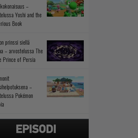
okokonaisuus –
telussa Yoshi and the
rious Book
n prinssi siellä
aa – arvostelussa The
 Prince of Persia
monit
sihelpotuksena –
telussa Pokémon
ia