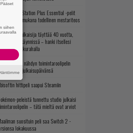
. Pääset
e
lokuun PlayStation Plus Essential -pelit
mestyivät – mukana todellinen mestariteos
n siihen
uraavalla
akastettu julkaisija täyttää 40 vuotta,
ltavat alet käynnissä – hanki itsellesi
assikoita pikkurahalla
uonna 2018 nähdyn toimintaroolipelin
tko-osa sai julkaisupäivänsä
äytäntömme
bisoftin hittipeli saapui Steamiin
okémon-peleistä tunnettu studio julkaisi
imintaroolipelin – tätä mieltä ovat arviot
aailman suosituin peli saa Switch 2 -
ersionsa lokakuussa