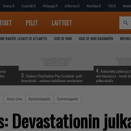
Voice.fi
Soundi.fi
Pelaaja.fi
Inferno.fi
Rumba.fi
Tilt.fi
Metel
TISET
PELIT
LAITTEET
MB RAIDER: LEGACY OF ATLANTIS
GOD OF WAR
GOD OF WAR RAGNARÖK
MOONLI
4.
iosta
Rakastettu julkaisija 
3.
hden
Elokuun PlayStation Plus Essential -pelit
alet käynnissä – hanki its
ilmestyivät – mukana todellinen mestariteos
pikkurahalla
0
Xbox One
Räiskintäpelit
Toimintapelit
: Devastationin julk