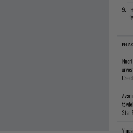
H
fy
PELIAR
Nuori
arvos
Creed
Avaru
täyde
Star 
Ympär