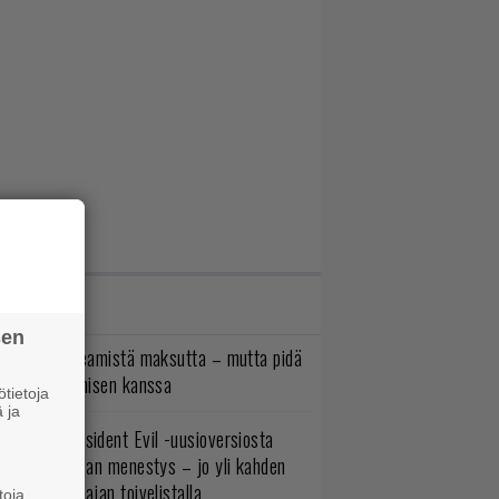
IMMAT JUTUT
sen
oistopeli Steamistä maksutta – mutta pidä
irettä lataamisen kanssa
tietoja
 ja
ulevasta Resident Evil -uusioversiosta
yttäisi tulevan menestys – jo yli kahden
ljoonan pelaajan toivelistalla
toja