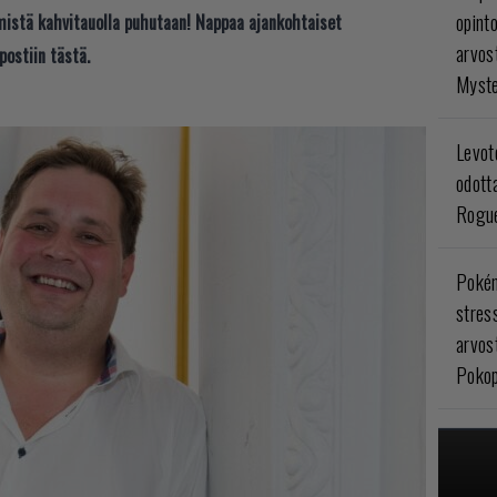
opint
t mistä kahvitauolla puhutaan! Nappaa ajankohtaiset
arvos
postiin tästä.
Myste
Levoto
odott
Rogue
Poké
stres
arvos
Pokop