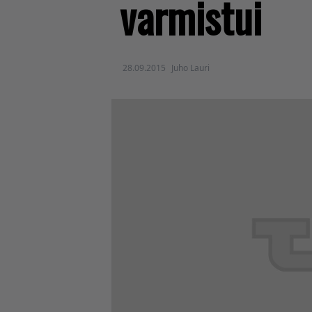
varmistui
28.09.2015
Juho Lauri