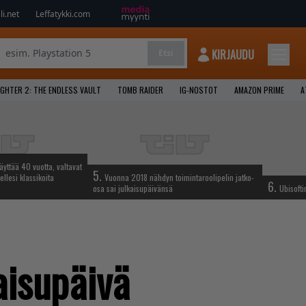
i.net
Leffatykki.com
KIRJAUDU
Etsi
GHTER 2: THE ENDLESS VAULT
TOMB RAIDER
IG-NOSTOT
AMAZON PRIME
A
täyttää 40 vuotta, valtavat
5.
ellesi klassikoita
Vuonna 2018 nähdyn toimintaroolipelin jatko-
6.
osa sai julkaisupäivänsä
Ubisofti
aisupäivä