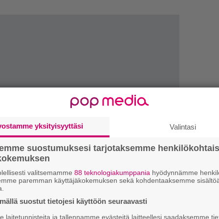
vostamme yksityisyyttäsi
Valintasi
LUETU
semme suostumuksesi tarjotaksemme henkilökohtai
L
ökokemuksen
ki
lellisesti valitsemamme
88 teknologiakumppania
hyödynnämme henkilö
semme paremman käyttäjäkokemuksen sekä kohdentaaksemme sisältöä
a.
T
ällä suostut tietojesi käyttöön seuraavasti
nä
mi
laitetunnisteita ja tallennamme evästeitä laitteellesi saadaksemme tie