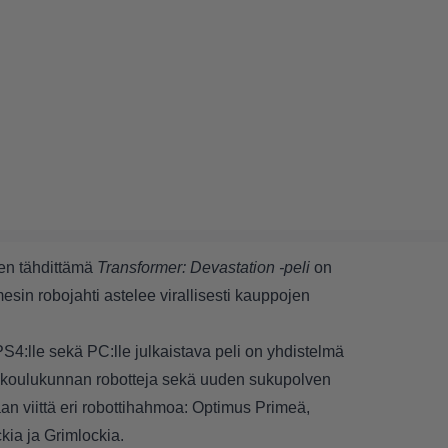
den tähdittämä
Transformer: Devastation -peli
on
sin robojahti astelee virallisesti kauppojen
S4:lle sekä PC:lle julkaistava peli on yhdistelmä
n koulukunnan robotteja sekä uuden sukupolven
an viittä eri robottihahmoa: Optimus Primeä,
ia ja Grimlockia.