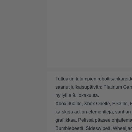
Tuttuakin tutumpien robottisankarei
saanut julkaisupäivän: Platinum Game
hyllyille 9. lokakuuta.
Xbox 360:lle, Xbox Onelle, PS3:lle, P
karskeja action-elementtejä, vanha
grafiikkaa. Pelissä pääsee ohjailema
Bumblebeetä, Sideswipeä, Wheeljack