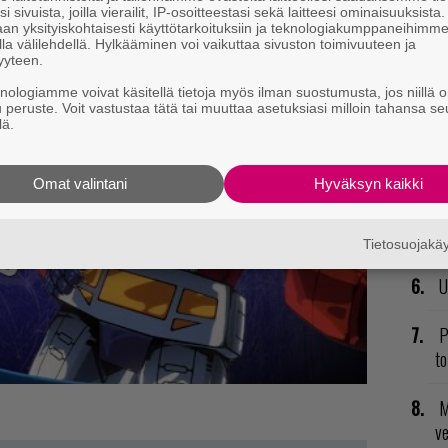
i sivuista, joilla vierailit, IP-osoitteestasi sekä laitteesi ominaisuuksista
an yksityiskohtaisesti käyttötarkoituksiin ja teknologiakumppaneihimm
E
la välilehdellä. Hylkääminen voi vaikuttaa sivuston toimivuuteen ja
yyteen.
il
knologiamme voivat käsitellä tietoja myös ilman suostumusta, jos niillä o
u peruste. Voit vastustaa tätä tai muuttaa asetuksiasi milloin tahansa se
R
lä.
va
kl
Omat valintani
Hyväksyn kaikki
V
ja
Tietosuojak
U
P
to
M
v