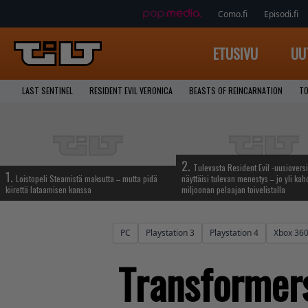
Como.fi
Episodi.fi
ETUSIVU
UU
LAST SENTINEL
RESIDENT EVIL VERONICA
BEASTS OF REINCARNATION
TO
2.
Tulevasta Resident Evil -uusiovers
1.
Loistopeli Steamistä maksutta – mutta pidä
näyttäisi tulevan menestys – jo yli ka
kiirettä lataamisen kanssa
miljoonan pelaajan toivelistalla
PC
Playstation 3
Playstation 4
Xbox 36
Transformers