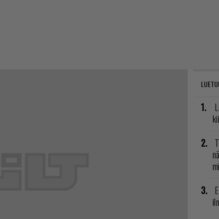
LUETU
L
ki
T
nä
mi
E
il