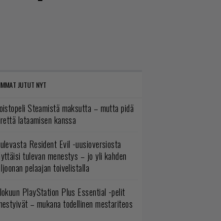
IMMAT JUTUT NYT
oistopeli Steamistä maksutta – mutta pidä
irettä lataamisen kanssa
ulevasta Resident Evil -uusioversiosta
yttäisi tulevan menestys – jo yli kahden
ljoonan pelaajan toivelistalla
lokuun PlayStation Plus Essential -pelit
mestyivät – mukana todellinen mestariteos