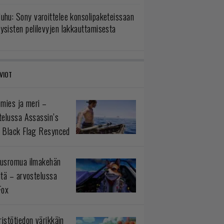
uhu: Sony varoittelee konsolipaketeissaan
ysisten pelilevyjen lakkauttamisesta
VIOT
 mies ja meri –
telussa Assassin’s
 Black Flag Resynced
usromua ilmakehän
ltä – arvostelussa
Fox
istötiedon värikkäin