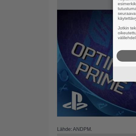
esimerkiks
tutustuma
seuraaval
käytettäv
Jotkin te
oikeutett
välilehdel
Lähde:
ANDPM
.