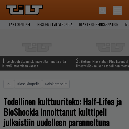
LAST SENTINEL
RESIDENT EVIL VERONICA
BEASTS OF REINCARNATION
MO
1.
2.
Loistopeli Steamistä maksutta – mutta pidä
Elokuun PlayStation Plus Essential 
kiirettä lataamisen kanssa
ilmestyivät – mukana todellinen mesta
PC
Klassikkopelit
Räiskintäpelit
Todellinen kulttuuriteko: Half-Lifea ja
BioShockia innoittanut kulttipeli
julkaistiin uudelleen paranneltuna