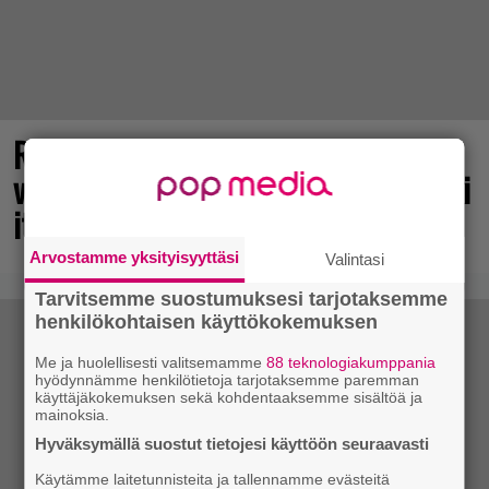
Rakastettu julkaisija täyttää 40
vuotta, valtavat alet käynnissä – hanki
itsellesi klassikoita pikkurahalla
Arvostamme yksityisyyttäsi
Valintasi
Tarvitsemme suostumuksesi tarjotaksemme
henkilökohtaisen käyttökokemuksen
Me ja huolellisesti valitsemamme
88 teknologiakumppania
hyödynnämme henkilötietoja tarjotaksemme paremman
käyttäjäkokemuksen sekä kohdentaaksemme sisältöä ja
mainoksia.
Hyväksymällä suostut tietojesi käyttöön seuraavasti
Käytämme laitetunnisteita ja tallennamme evästeitä