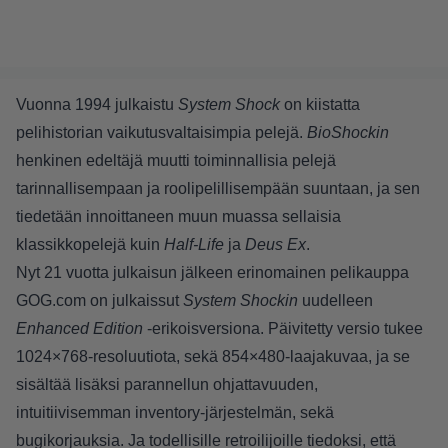
Vuonna 1994 julkaistu
System Shock
on kiistatta
pelihistorian vaikutusvaltaisimpia pelejä.
BioShockin
henkinen edeltäjä muutti toiminnallisia pelejä
tarinnallisempaan ja roolipelillisempään suuntaan, ja sen
tiedetään innoittaneen muun muassa sellaisia
klassikkopelejä kuin
Half-Life
ja
Deus Ex
.
Nyt 21 vuotta julkaisun jälkeen erinomainen pelikauppa
GOG.com on julkaissut
System Shockin
uudelleen
Enhanced Edition
-erikoisversiona. Päivitetty versio tukee
1024×768-resoluutiota, sekä 854×480-laajakuvaa, ja se
sisältää lisäksi parannellun ohjattavuuden,
intuitiivisemman inventory-järjestelmän, sekä
bugikorjauksia. Ja todellisille retroilijoille tiedoksi, että