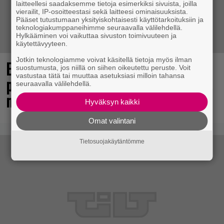
laitteellesi saadaksemme tietoja esimerkiksi sivuista, joilla
vierailit, IP-osoitteestasi sekä laitteesi ominaisuuksista.
Pääset tutustumaan yksityiskohtaisesti käyttötarkoituksiin ja
teknologiakumppaneihimme seuraavalla välilehdellä.
Hylkääminen voi vaikuttaa sivuston toimivuuteen ja
käytettävyyteen.
Jotkin teknologiamme voivat käsitellä tietoja myös ilman
Elokuun PlayStation Plus Essential -
suostumusta, jos niillä on siihen oikeutettu peruste. Voit
vastustaa tätä tai muuttaa asetuksiasi milloin tahansa
pelit ilmestyivät – mukana todellinen
seuraavalla välilehdellä.
mestariteos
Hyväksyn kaikki
Omat valintani
Tietosuojakäytäntömme