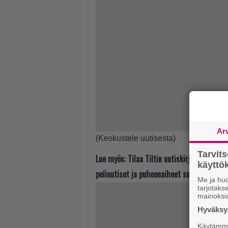
Ar
(
Keskustele uutisesta
)
Tarvit
Lue myös:
Tilaa Tiltin uutiskirje ja tiedä
käytt
peliuutiset ja puheenaiheet suoraan sähkö
Me ja huo
tarjotak
mainoksi
Hyväksym
Käytämme 