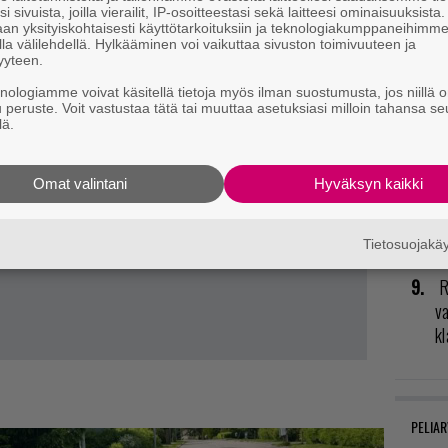
i sivuista, joilla vierailit, IP-osoitteestasi sekä laitteesi ominaisuuksista
to
an yksityiskohtaisesti käyttötarkoituksiin ja teknologiakumppaneihimm
la välilehdellä. Hylkääminen voi vaikuttaa sivuston toimivuuteen ja
yyteen.
K
GT
knologiamme voivat käsitellä tietoja myös ilman suostumusta, jos niillä o
u peruste. Voit vastustaa tätä tai muuttaa asetuksiasi milloin tahansa se
p
lä.
T
Omat valintani
Hyväksyn kaikki
ta
U
Tietosuojak
R
va
kl
PELIAR