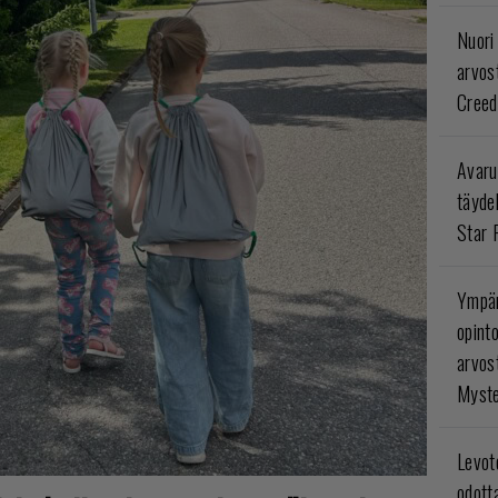
Nuori
arvos
Creed
Avaru
täyde
Star 
Ympär
opint
arvos
Myste
Levoto
odott