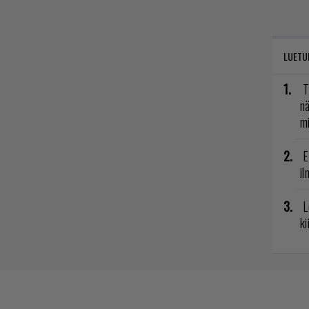
LUETU
T
nä
mi
E
il
L
ki