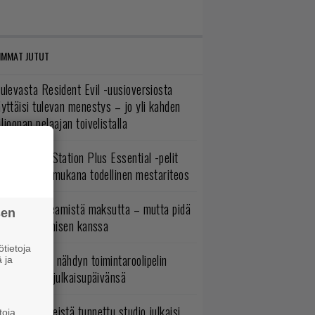
IMMAT JUTUT
ulevasta Resident Evil -uusioversiosta
yttäisi tulevan menestys – jo yli kahden
ljoonan pelaajan toivelistalla
lokuun PlayStation Plus Essential -pelit
mestyivät – mukana todellinen mestariteos
oistopeli Steamistä maksutta – mutta pidä
sen
irettä lataamisen kanssa
tietoja
uonna 2018 nähdyn toimintaroolipelin
 ja
tko-osa sai julkaisupäivänsä
okémon-peleistä tunnettu studio julkaisi
toja