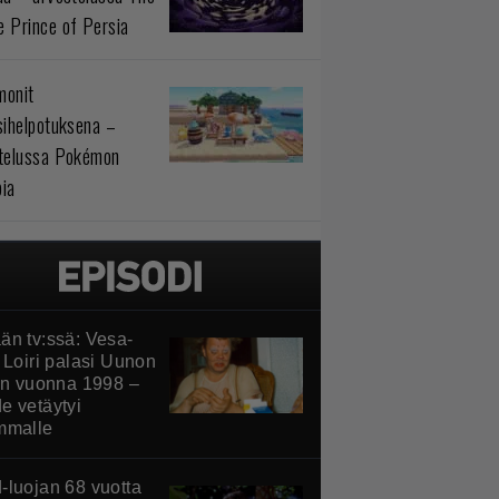
 Prince of Persia
monit
sihelpotuksena –
telussa Pokémon
ia
än tv:ssä: Vesa-
 Loiri palasi Uunon
iin vuonna 1998 –
e vetäytyi
mmalle
-luojan 68 vuotta