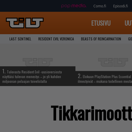
Como.fi
Episodi.fi
ETUSIVU
UU
LAST SENTINEL
RESIDENT EVIL VERONICA
BEASTS OF REINCARNATION
GO
1.
Tulevasta Resident Evil -uusioversiosta
2.
näyttäisi tulevan menestys – jo yli kahden
Elokuun PlayStation Plus Essential 
miljoonan pelaajan toivelistalla
ilmestyivät – mukana todellinen mesta
Tikkarimoot