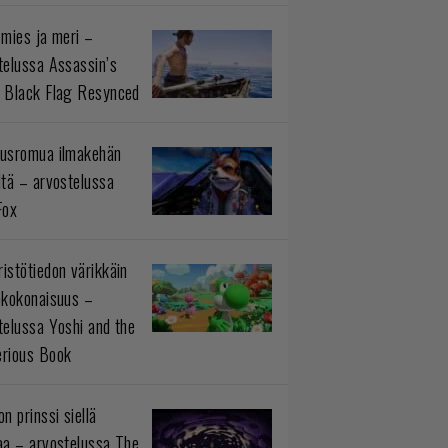
 mies ja meri –
telussa Assassin’s
 Black Flag Resynced
usromua ilmakehän
ltä – arvostelussa
Fox
istötiedon värikkäin
okokonaisuus –
telussa Yoshi and the
rious Book
n prinssi siellä
aa – arvostelussa The