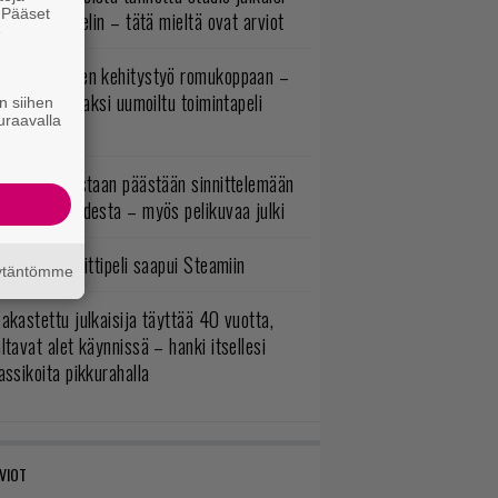
. Pääset
imintaroolipelin – tätä mieltä ovat arviot
e
uuden vuoden kehitystyö romukoppaan –
A:n kilpailijaksi uumoiltu toimintapeli
n siihen
uraavalla
eruttu?
itaaneja vastaan päästään sinnittelemään
as loppuvuodesta – myös pelikuvaa julki
bisosoftin hittipeli saapui Steamiin
äytäntömme
akastettu julkaisija täyttää 40 vuotta,
ltavat alet käynnissä – hanki itsellesi
assikoita pikkurahalla
VIOT