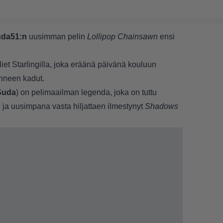
da51:n
uusimman pelin
Lollipop Chainsawn
ensi
liet Starlingilla, joka eräänä päivänä kouluun
neen kadut.
Suda
) on pelimaailman legenda, joka on tuttu
s
ja uusimpana vasta hiljattaen ilmestynyt
Shadows