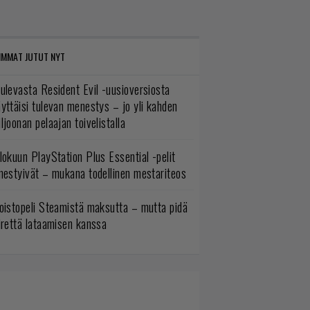
IMMAT JUTUT NYT
ulevasta Resident Evil -uusioversiosta
yttäisi tulevan menestys – jo yli kahden
ljoonan pelaajan toivelistalla
lokuun PlayStation Plus Essential -pelit
mestyivät – mukana todellinen mestariteos
oistopeli Steamistä maksutta – mutta pidä
irettä lataamisen kanssa