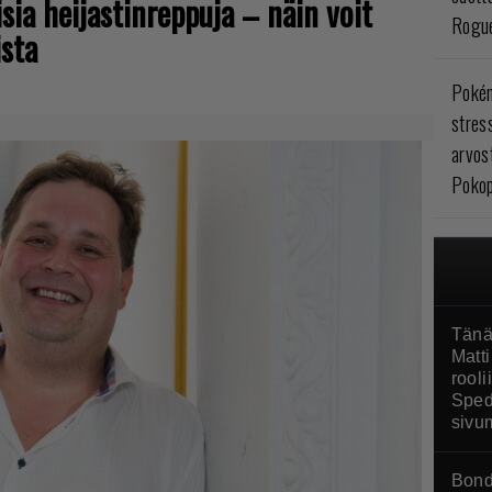
isia heijastinreppuja – näin voit
Rogue
sta
Poké
stres
arvos
Pokop
Tänä
Matti
rool
Sped
sivu
Bond