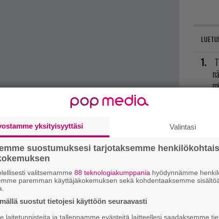
LUETU
T
nä
mi
E
il
vostamme yksityisyyttäsi
Valintasi
L
semme suostumuksesi tarjotaksemme henkilökohtai
t mistä kahvitauolla puhutaan! Nappaa ajankohtaiset
ki
ökokemuksen
postiin tästä.
lellisesti valitsemamme
88 teknologiakumppania
hyödynnämme henkilö
V
semme paremman käyttäjäkokemuksen sekä kohdentaaksemme sisältöä
a.
ja
ällä suostut tietojesi käyttöön seuraavasti
P
laitetunnisteita ja tallennamme evästeitä laitteellesi saadaksemme tie