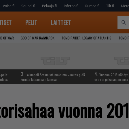
Voice.fi
Soundi.fi
Pelaaja.fi
Inferno.fi
Rumba.fi
Tilt.fi
Metel
TISET
PELIT
LAITTEET
D OF WAR
GOD OF WAR RAGNARÖK
TOMB RAIDER: LEGACY OF ATLANTIS
TOMB R
3.
4.
-pelit
Loistopeli Steamistä maksutta – mutta pidä
Vuonna 2018 nähdyn t
riteos
kiirettä lataamisen kanssa
osa sai julkaisupäivänsä
torisahaa vuonna 20