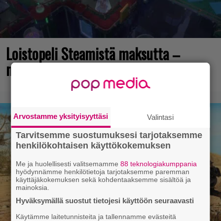
Loistopeli Steamistä maksutta –
mutta pidä kiirettä lataamisen kanssa
Arvostamme yksityisyyttäsi
Valintasi
Tarvitsemme suostumuksesi tarjotaksemme
henkilökohtaisen käyttökokemuksen
Me ja huolellisesti valitsemamme
88 teknologiakumppania
hyödynnämme henkilötietoja tarjotaksemme paremman
käyttäjäkokemuksen sekä kohdentaaksemme sisältöä ja
mainoksia.
Hyväksymällä suostut tietojesi käyttöön seuraavasti
Käytämme laitetunnisteita ja tallennamme evästeitä