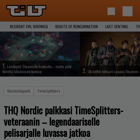
RESIDENT EVIL VERONICA
BEASTS OF REINCARNATION
LAST SENTINEL
TH
1.
Loistopeli Steamistä maksutta – mutta pidä
2.
kiirettä lataamisen kanssa
Ubisoftin hittipeli saapui Steamiin
Räiskintäpelit
TimeSplitters
THQ Nordic palkkasi TimeSplitters-
veteraanin – legendaariselle
pelisarjalle luvassa jatkoa