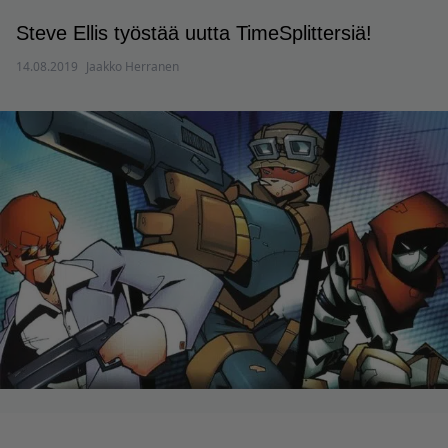
Steve Ellis työstää uutta TimeSplittersiä!
14.08.2019
Jaakko Herranen