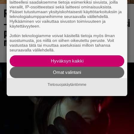
laitteellesi saadaksemme tietoja esimerkiksi sivuista, joilla
vierailit, IP-osoitteestasi sekä laitteesi ominaisuuksista.
Rakastettu pelisarja täyttää 25 vuotta
Pääset tutustumaan yksityiskohtaisesti käyttötarkoituksiin ja
teknologiakumppaneihimme seuraavalla välilehdellä.
– vuonna 2012 julkaistu osa ilmaiseksi
Hylkääminen voi vaikuttaa sivuston toimivuuteen ja
käytettävyyteen.
pc:lle, muita osia voi testailla
Jotkin teknologiamme voivat käsitellä tietoja myös ilman
maksutta
suostumusta, jos niillä on siihen oikeutettu peruste. Voit
vastustaa tätä tai muuttaa asetuksiasi milloin tahansa
seuraavalla välilehdellä.
Hyväksyn kaikki
Omat valintani
Tietosuojakäytäntömme