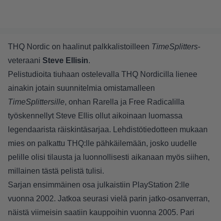
THQ Nordic on haalinut palkkalistoilleen
TimeSplitters
-
veteraani
Steve Ellisin
.
Pelistudioita tiuhaan ostelevalla THQ Nordicilla lienee
ainakin jotain suunnitelmia omistamalleen
TimeSplittersille
, onhan Rarella ja Free Radicalilla
työskennellyt Steve Ellis ollut aikoinaan luomassa
legendaarista räiskintäsarjaa. Lehdistötiedotteen mukaan
mies on palkattu THQ:lle pähkäilemään, josko uudelle
pelille olisi tilausta ja luonnollisesti aikanaan myös siihen,
millainen tästä pelistä tulisi.
Sarjan ensimmäinen osa julkaistiin PlayStation 2:lle
vuonna 2002. Jatkoa seurasi vielä parin jatko-osanverran,
näistä viimeisin saatiin kauppoihin vuonna 2005. Pari