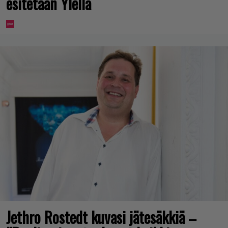
esitetään Ylellä
Jethro Rostedt kuvasi jätesäkkiä –