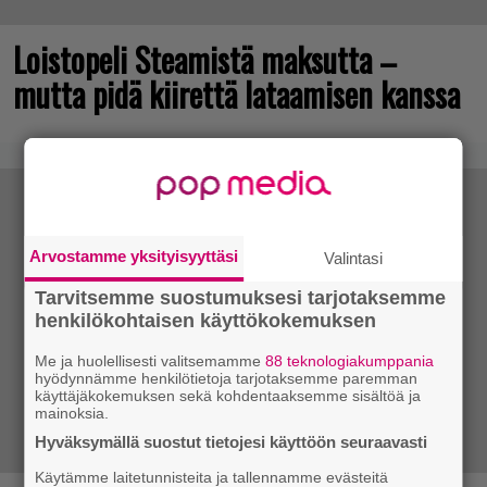
Loistopeli Steamistä maksutta –
mutta pidä kiirettä lataamisen kanssa
Arvostamme yksityisyyttäsi
Valintasi
Tarvitsemme suostumuksesi tarjotaksemme
henkilökohtaisen käyttökokemuksen
Me ja huolellisesti valitsemamme
88 teknologiakumppania
hyödynnämme henkilötietoja tarjotaksemme paremman
käyttäjäkokemuksen sekä kohdentaaksemme sisältöä ja
mainoksia.
Hyväksymällä suostut tietojesi käyttöön seuraavasti
Käytämme laitetunnisteita ja tallennamme evästeitä