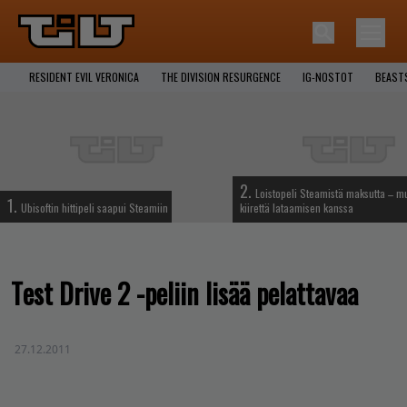
RESIDENT EVIL VERONICA
THE DIVISION RESURGENCE
IG-NOSTOT
BEAST
2.
Loistopeli Steamistä maksutta – mu
1.
Ubisoftin hittipeli saapui Steamiin
kiirettä lataamisen kanssa
Test Drive 2 -peliin lisää pelattavaa
27.12.2011