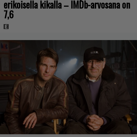
erikoisella kikalla – IMDb-arvosana on
7,6