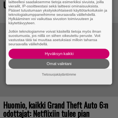
Ubisoftin hittipeli saapui Steamiin
laitteellesi saadaksemme tietoja esimerkiksi sivuista, joilla
vierailit, IP-osoitteestasi sekä laitteesi ominaisuuksista.
Pääset tutustumaan yksityiskohtaisesti käyttötarkoituksiin ja
teknologiakumppaneihimme seuraavalla välilehdellä.
Hylkääminen voi vaikuttaa sivuston toimivuuteen ja
käytettävyyteen.
Jotkin teknologiamme voivat käsitellä tietoja myös ilman
suostumusta, jos niillä on siihen oikeutettu peruste. Voit
vastustaa tätä tai muuttaa asetuksiasi milloin tahansa
seuraavalla välilehdellä.
Hyväksyn kaikki
Omat valintani
Tietosuojakäytäntömme
Huomio, kaikki Grand Theft Auto 6:n
odottajat: Netflixiin tulee pian