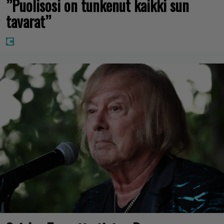
”Puolisosi on tunkenut kaikki sun
tavarat”