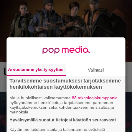
Ubisoftin hittipeli saapui Steamiin
Arvostamme yksityisyyttäsi
Valintasi
Tarvitsemme suostumuksesi tarjotaksemme
henkilökohtaisen käyttökokemuksen
Me ja huolellisesti valitsemamme
88 teknologiakumppania
hyödynnämme henkilötietoja tarjotaksemme paremman
käyttäjäkokemuksen sekä kohdentaaksemme sisältöä ja
mainoksia.
Hyväksymällä suostut tietojesi käyttöön seuraavasti
Käytämme laitetunnisteita ja tallennamme evästeitä