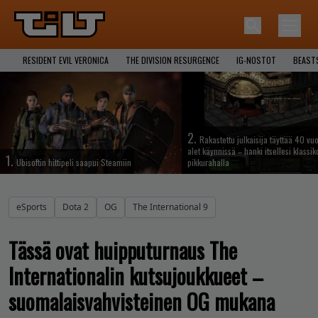
RESIDENT EVIL VERONICA
THE DIVISION RESURGENCE
IG-NOSTOT
BEAST
2.
Rakastettu julkaisija täyttää 40 vuo
alet käynnissä – hanki itsellesi klassik
1.
Ubisoftin hittipeli saapui Steamiin
pikkurahalla
eSports
Dota 2
OG
The International 9
Tässä ovat huipputurnaus The
Internationalin kutsujoukkueet –
suomalaisvahvisteinen OG mukana