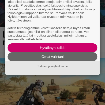
laitteellesi saadaksemme tietoja esimerkiksi sivuista, joilla
vierailit, IP-osoitteestasi sekä laitteesi ominaisuuksista.
Pääset tutustumaan yksityiskohtaisesti käyttötarkoituksiin ja
teknologiakumppaneihimme seuraavalla välilehdellä.
Hylkääminen voi vaikuttaa sivuston toimivuuteen ja
käytettävyyteen.
Jotkin teknologiamme voivat käsitellä tietoja myös ilman
Loistopeli Steamistä maksutta –
suostumusta, jos niillä on siihen oikeutettu peruste. Voit
vastustaa tätä tai muuttaa asetuksiasi milloin tahansa
mutta pidä kiirettä lataamisen kanssa
seuraavalla välilehdellä.
Hyväksyn kaikki
Omat valintani
Tietosuojakäytäntömme