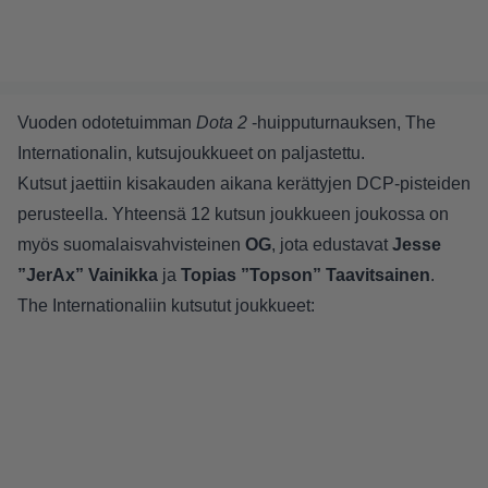
Vuoden odotetuimman
Dota 2
-huipputurnauksen, The
Internationalin, kutsujoukkueet on paljastettu.
Kutsut jaettiin kisakauden aikana kerättyjen DCP-pisteiden
perusteella. Yhteensä 12 kutsun joukkueen joukossa on
myös suomalaisvahvisteinen
OG
, jota edustavat
Jesse
”JerAx” Vainikka
ja
Topias ”Topson” Taavitsainen
.
The Internationaliin kutsutut joukkueet: