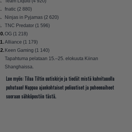
Team Liquid (4 920)
fnatic (2 880)
Ninjas in Pyjamas (2 620)
TNC Predator (1 596)
OG (1 218)
Alliance (1 179)
Keen Gaming (1 140)
Tapahtuma pelataan 15.–25. elokuuta Kiinan
Shanghaissa.
Lue myös:
Tilaa Tiltin uutiskirje ja tiedät mistä kahvitauolla
puhutaan! Nappaa ajankohtaiset peliuutiset ja puheenaiheet
suoraan sähköpostiin tästä.