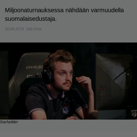
Miljoonaturnauksessa nähdään varmuudella
suomalaisedustaja.
30.06.2019
Iida Virta
Starladder