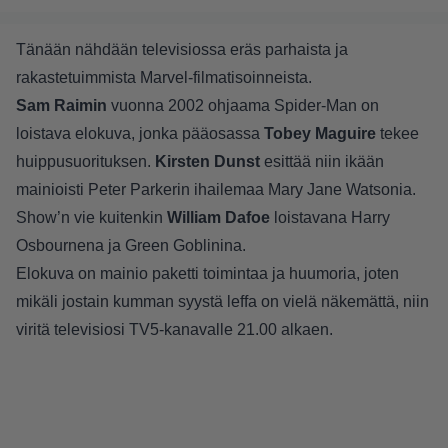
Tänään nähdään televisiossa eräs parhaista ja
rakastetuimmista Marvel-filmatisoinneista.
Sam Raimin
vuonna 2002 ohjaama Spider-Man on
loistava elokuva, jonka pääosassa
Tobey Maguire
tekee
huippusuorituksen.
Kirsten Dunst
esittää niin ikään
mainioisti Peter Parkerin ihailemaa Mary Jane Watsonia.
Show’n vie kuitenkin
William Dafoe
loistavana Harry
Osbournena ja Green Goblinina.
Elokuva on mainio paketti toimintaa ja huumoria, joten
mikäli jostain kumman syystä leffa on vielä näkemättä, niin
viritä televisiosi TV5-kanavalle 21.00 alkaen.