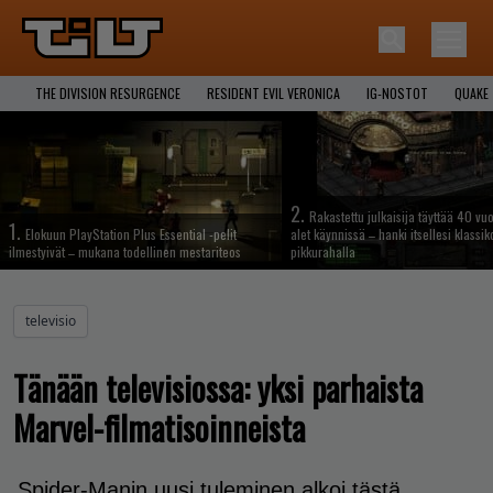
THE DIVISION RESURGENCE
RESIDENT EVIL VERONICA
IG-NOSTOT
QUAKE
2.
Rakastettu julkaisija täyttää 40 vuo
1.
Elokuun PlayStation Plus Essential -pelit
alet käynnissä – hanki itsellesi klassik
ilmestyivät – mukana todellinen mestariteos
pikkurahalla
televisio
Tänään televisiossa: yksi parhaista
Marvel-filmatisoinneista
Spider-Manin uusi tuleminen alkoi tästä.