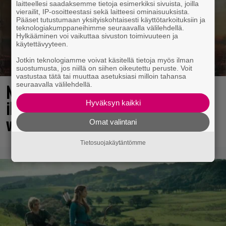
laitteellesi saadaksemme tietoja esimerkiksi sivuista, joilla
vierailit, IP-osoitteestasi sekä laitteesi ominaisuuksista.
Pääset tutustumaan yksityiskohtaisesti käyttötarkoituksiin ja
teknologiakumppaneihimme seuraavalla välilehdellä.
Hylkääminen voi vaikuttaa sivuston toimivuuteen ja
käytettävyyteen.
Jotkin teknologiamme voivat käsitellä tietoja myös ilman
suostumusta, jos niillä on siihen oikeutettu peruste. Voit
vastustaa tätä tai muuttaa asetuksiasi milloin tahansa
seuraavalla välilehdellä.
No johan pomppasi: 30 vuotta sitten
ilmestynyt klassikkoräiskintä sai
Hyväksyn kaikki
valtavasti lisää sisältöä
Omat valintani
Tietosuojakäytäntömme