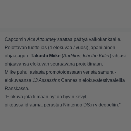
Capcomin
Ace Attourney
saattaa päätyä valkokankaalle.
Pelottavan tuottelias (4 elokuvaa / vuosi) japanilainen
ohjaajaguru
Takashi Miike
(
Audition, Ichi the Killer
) vihjasi
ohjaavansa elokuvan seuraavana projektinaan.
Miike puhui asiasta promotoidessaan veristä samurai-
elokuvaansa
13 Assassins
Cannes’n elokuvafestivaaleilla
Ranskassa.
”Elokuva jota filmaan nyt on hyvin kevyt,
oikeussalidraama, perustuu Nintendo DS:n videopeliin.”