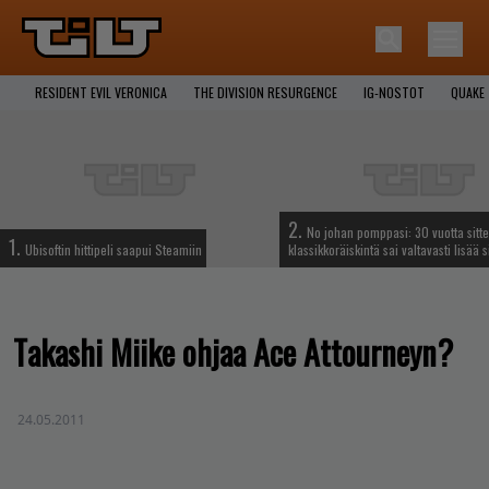
RESIDENT EVIL VERONICA
THE DIVISION RESURGENCE
IG-NOSTOT
QUAKE
2.
No johan pomppasi: 30 vuotta sitte
1.
Ubisoftin hittipeli saapui Steamiin
klassikkoräiskintä sai valtavasti lisää s
Takashi Miike ohjaa Ace Attourneyn?
24.05.2011