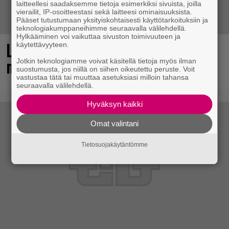
laitteellesi saadaksemme tietoja esimerkiksi sivuista, joilla
vierailit, IP-osoitteestasi sekä laitteesi ominaisuuksista.
Pääset tutustumaan yksityiskohtaisesti käyttötarkoituksiin ja
teknologiakumppaneihimme seuraavalla välilehdellä.
Hylkääminen voi vaikuttaa sivuston toimivuuteen ja
Loistopeli Steamistä maksutta –
käytettävyyteen.
mutta pidä kiirettä lataamisen kanssa
Jotkin teknologiamme voivat käsitellä tietoja myös ilman
suostumusta, jos niillä on siihen oikeutettu peruste. Voit
vastustaa tätä tai muuttaa asetuksiasi milloin tahansa
seuraavalla välilehdellä.
Hyväksyn kaikki
Omat valintani
Tietosuojakäytäntömme