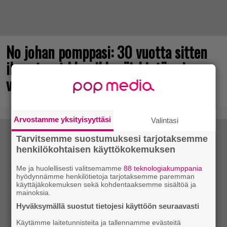
No johan pomppasi: 30 vuotta sitten
ilmestynyt klassikkoräiskintä sai
valtavasti lisää sisältöä
Arvostamme yksityisyyttäsi
Valintasi
Tarvitsemme suostumuksesi tarjotaksemme
henkilökohtaisen käyttökokemuksen
Me ja huolellisesti valitsemamme
88 teknologiakumppania
hyödynnämme henkilötietoja tarjotaksemme paremman
käyttäjäkokemuksen sekä kohdentaaksemme sisältöä ja
mainoksia.
Hyväksymällä suostut tietojesi käyttöön seuraavasti
Käytämme laitetunnisteita ja tallennamme evästeitä