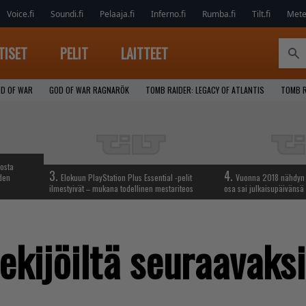
Voice.fi
Soundi.fi
Pelaaja.fi
Inferno.fi
Rumba.fi
Tilt.fi
Metel
TISET
PELIT
LAITTEET
D OF WAR
GOD OF WAR RAGNARÖK
TOMB RAIDER: LEGACY OF ATLANTIS
TOMB R
iosta
3.
4.
hden
Elokuun PlayStation Plus Essential -pelit
Vuonna 2018 nähdyn t
ilmestyivät – mukana todellinen mestariteos
osa sai julkaisupäivänsä
ekijöiltä seuraavaks