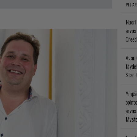
PELIAR
Nuori
arvos
Creed
Avaru
täyde
Star 
Ympär
opint
arvos
Myste