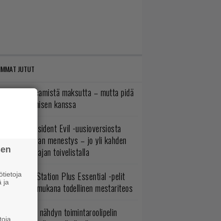
IMMAT JUTUT
oistopeli Steamistä maksutta – mutta pidä
irettä lataamisen kanssa
ulevasta Resident Evil -uusioversiosta
yttäisi tulevan menestys – jo yli kahden
sen
ljoonan pelaajan toivelistalla
lokuun PlayStation Plus Essential -pelit
tietoja
 ja
mestyivät – mukana todellinen mestariteos
uonna 2018 nähdyn toimintaroolipelin
toja