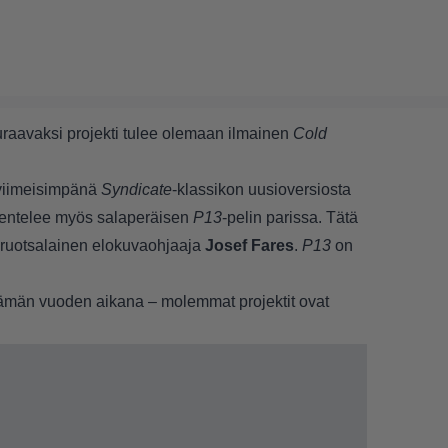
raavaksi projekti tulee olemaan ilmainen
Cold
viimeisimpänä
Syndicate
-klassikon uusioversiosta
skentelee myös salaperäisen
P13
-pelin parissa. Tätä
n ruotsalainen elokuvaohjaaja
Josef Fares
.
P13
on
tämän vuoden aikana – molemmat projektit ovat