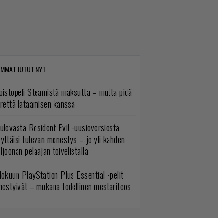
IMMAT JUTUT NYT
oistopeli Steamistä maksutta – mutta pidä
irettä lataamisen kanssa
ulevasta Resident Evil -uusioversiosta
yttäisi tulevan menestys – jo yli kahden
ljoonan pelaajan toivelistalla
lokuun PlayStation Plus Essential -pelit
mestyivät – mukana todellinen mestariteos