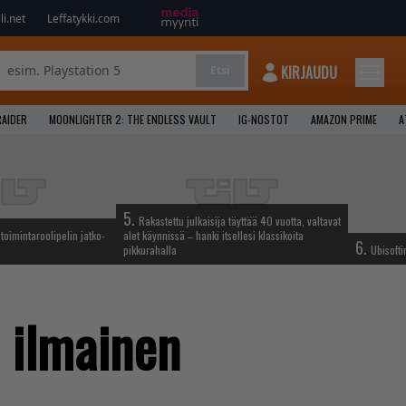
i.net
Leffatykki.com
KIRJAUDU
Etsi
AIDER
MOONLIGHTER 2: THE ENDLESS VAULT
IG-NOSTOT
AMAZON PRIME
A
5.
Rakastettu julkaisija täyttää 40 vuotta, valtavat
oimintaroolipelin jatko-
alet käynnissä – hanki itsellesi klassikoita
6.
pikkurahalla
Ubisofti
i ilmainen