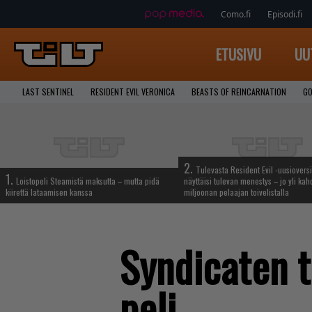
Como.fi
Episodi.fi
ETUSIVU
UU
LAST SENTINEL
RESIDENT EVIL VERONICA
BEASTS OF REINCARNATION
GO
2.
Tulevasta Resident Evil -uusiovers
1.
Loistopeli Steamistä maksutta – mutta pidä
näyttäisi tulevan menestys – jo yli ka
kiirettä lataamisen kanssa
miljoonan pelaajan toivelistalla
Syndicaten t
peli