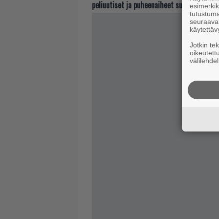
peliuutiset ja puheenaiheet suoraan sähkö
esimerkiks
tutustuma
seuraaval
käytettäv
Jotkin te
oikeutett
välilehdel