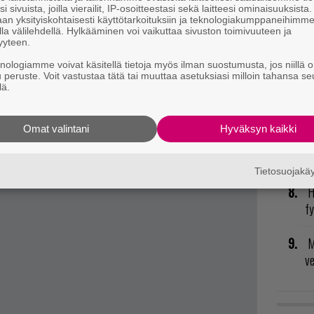
ja
postiin tästä.
i sivuista, joilla vierailit, IP-osoitteestasi sekä laitteesi ominaisuuksista
an yksityiskohtaisesti käyttötarkoituksiin ja teknologiakumppaneihimm
la välilehdellä. Hylkääminen voi vaikuttaa sivuston toimivuuteen ja
R
yyteen.
va
knologiamme voivat käsitellä tietoja myös ilman suostumusta, jos niillä o
kl
u peruste. Voit vastustaa tätä tai muuttaa asetuksiasi milloin tahansa se
lä.
U
Omat valintani
Hyväksyn kaikki
P
to
Tietosuojak
H
fy
M
v