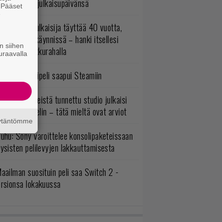
tko-osa sai julkaisupäivänsä
. Pääset
e
akastettu julkaisija täyttää 40 vuotta,
ltavat alet käynnissä – hanki itsellesi
n siihen
assikoita pikkurahalla
uraavalla
bisoftin hittipeli saapui Steamiin
okémon-peleistä tunnettu studio julkaisi
imintaroolipelin – tätä mieltä ovat arviot
äytäntömme
uhu: Sony varoittelee konsolipaketeissaan
ysisten pelilevyjen lakkauttamisesta
aailman suosituin peli saa Switch 2 -
ersionsa lokakuussa