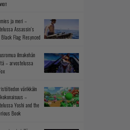
VIOT
 mies ja meri –
telussa Assassin’s
 Black Flag Resynced
usromua ilmakehän
ltä – arvostelussa
Fox
istötiedon värikkäin
okokonaisuus –
telussa Yoshi and the
rious Book