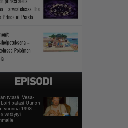
n prinssi siellä
aa – arvostelussa The
 Prince of Persia
monit
sihelpotuksena –
telussa Pokémon
ia
än tv:ssä: Vesa-
 Loiri palasi Uunon
iin vuonna 1998 –
e vetäytyi
mmalle