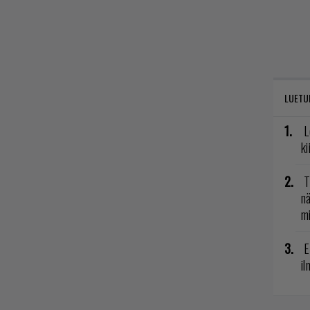
LUETU
L
ki
T
nä
mi
E
il