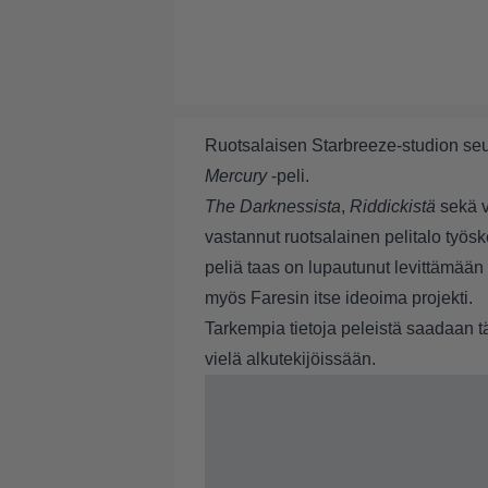
Ruotsalaisen Starbreeze-studion seu
Mercury
-peli.
The Darknessista
,
Riddickistä
sekä 
vastannut ruotsalainen pelitalo työ
peliä taas on lupautunut levittämää
myös Faresin itse ideoima projekti.
Tarkempia tietoja peleistä saadaan 
vielä alkutekijöissään.