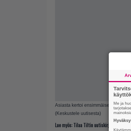
Ar
Tarvit
käytt
Me ja huo
Asiasta kertoi ensimmäisenä
Gamesi
tarjotak
mainoksi
(
Keskustele uutisesta
)
Hyväksym
Lue myös:
Tilaa Tiltin uutiskirje ja tiedä
Käytämme 