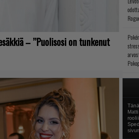
Levoto
odott
Rogue
Poké
tesäkkiä – ”Puolisosi on tunkenut
stres
arvos
Pokop
Tänä
Matti
rool
Sped
sivu