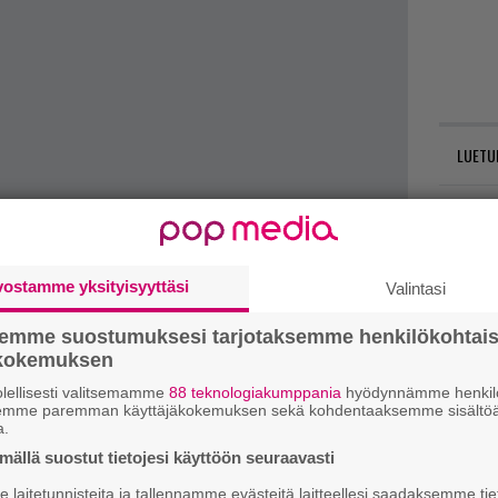
LUETU
L
ki
T
vostamme yksityisyyttäsi
Valintasi
nä
semme suostumuksesi tarjotaksemme henkilökohtai
mi
ökokemuksen
E
lellisesti valitsemamme
88 teknologiakumppania
hyödynnämme henkilö
ndustry.biz
.
semme paremman käyttäjäkokemuksen sekä kohdentaaksemme sisältöä
il
a.
ällä suostut tietojesi käyttöön seuraavasti
t mistä kahvitauolla puhutaan! Nappaa ajankohtaiset
V
laitetunnisteita ja tallennamme evästeitä laitteellesi saadaksemme tie