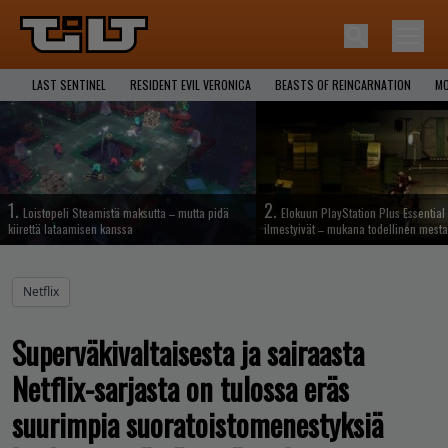
LAST SENTINEL
RESIDENT EVIL VERONICA
BEASTS OF REINCARNATION
MO
1.
2.
Loistopeli Steamistä maksutta – mutta pidä
Elokuun PlayStation Plus Essential 
kiirettä lataamisen kanssa
ilmestyivät – mukana todellinen mesta
Netflix
Superväkivaltaisesta ja sairaasta
Netflix-sarjasta on tulossa eräs
suurimpia suoratoistomenestyksiä