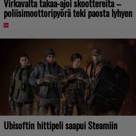
Virkavalta takaa-ajoi skoottereita –
poliisimoottoripyörä teki paosta lyhyen
Ubisoftin hittipeli saapui Steamiin