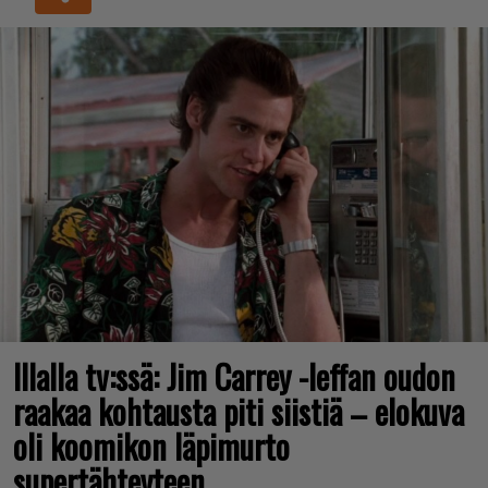
Illalla tv:ssä: Jim Carrey -leffan oudon
raakaa kohtausta piti siistiä – elokuva
oli koomikon läpimurto
supertähteyteen