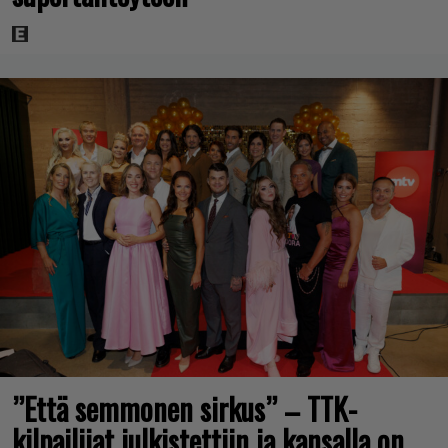
”Että semmonen sirkus” – TTK-
kilpailijat julkistettiin ja kansalla on