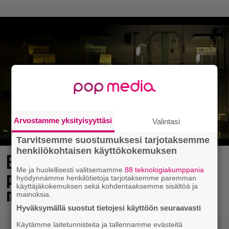
Arvostamme yksityisyyttäsi
Valintasi
Tarvitsemme suostumuksesi tarjotaksemme
henkilökohtaisen käyttökokemuksen
Elokuun PlayStation Plus Essential -
Me ja huolellisesti valitsemamme
88 teknologiakumppania
pelit ilmestyivät – mukana todellinen
hyödynnämme henkilötietoja tarjotaksemme paremman
käyttäjäkokemuksen sekä kohdentaaksemme sisältöä ja
mestariteos
mainoksia.
Hyväksymällä suostut tietojesi käyttöön seuraavasti
Käytämme laitetunnisteita ja tallennamme evästeitä