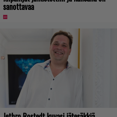
sanottavaa
Jethro Rostedt kuvasi jätesäkkiä –