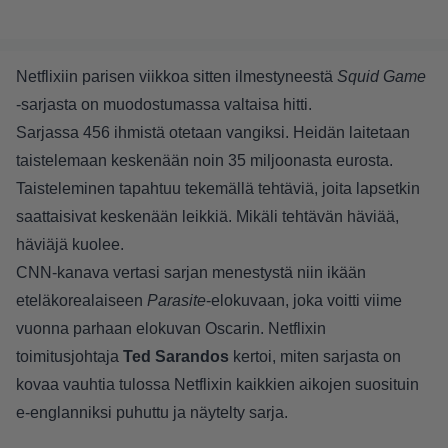
Netflixiin parisen viikkoa sitten ilmestyneestä
Squid Game
-sarjasta on muodostumassa valtaisa hitti.
Sarjassa 456 ihmistä otetaan vangiksi. Heidän laitetaan
taistelemaan keskenään noin 35 miljoonasta eurosta.
Taisteleminen tapahtuu tekemällä tehtäviä, joita lapsetkin
saattaisivat keskenään leikkiä. Mikäli tehtävän häviää,
häviäjä kuolee.
CNN-kanava vertasi sarjan menestystä niin ikään
eteläkorealaiseen
Parasite
-elokuvaan, joka voitti viime
vuonna parhaan elokuvan Oscarin. Netflixin
toimitusjohtaja
Ted Sarandos
kertoi, miten sarjasta on
kovaa vauhtia tulossa Netflixin kaikkien aikojen suosituin
e-englanniksi puhuttu ja näytelty sarja.