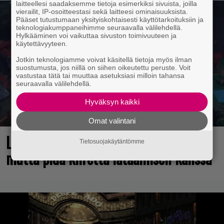
laitteellesi saadaksemme tietoja esimerkiksi sivuista, joilla
vierailit, IP-osoitteestasi sekä laitteesi ominaisuuksista.
Pääset tutustumaan yksityiskohtaisesti käyttötarkoituksiin ja
teknologiakumppaneihimme seuraavalla välilehdellä.
Hylkääminen voi vaikuttaa sivuston toimivuuteen ja
käytettävyyteen.
Jotkin teknologiamme voivat käsitellä tietoja myös ilman
suostumusta, jos niillä on siihen oikeutettu peruste. Voit
vastustaa tätä tai muuttaa asetuksiasi milloin tahansa
seuraavalla välilehdellä.
Hyväksyn kaikki
Omat valintani
Loistopeli Steamistä maksutta –
Tietosuojakäytäntömme
mutta pidä kiirettä lataamisen kanssa