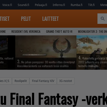
Voice.fi
Soundi.fi
Pelaaja.fi
Inferno.fi
Rumba.fi
Tilt.fi
Metel
TISET
PELIT
LAITTEET
CHINE
RESIDENT EVIL VERONICA
GRAND THEFT AUTO VI
MOONLIGHTER 2: THE E
4.
tta, valtavat
Rakastettu pelisarja 
3.
oita
No johan pomppasi: 30 vuotta sitten ilmestynyt
2012 julkaistu osa ilmais
klassikkoräiskintä sai valtavasti lisää sisältöä
testailla maksutta
ies X|S
Roolipelit
Final Fantasy XIV
IG-nostot
u Final Fantasy -ver