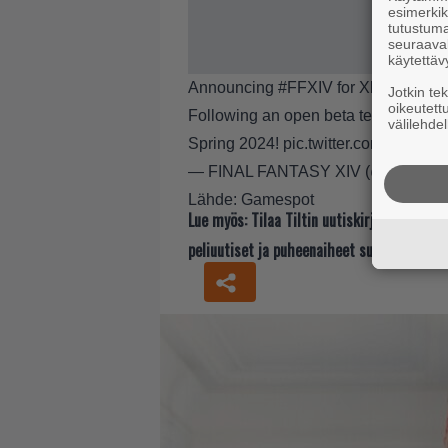
esimerkiks
tutustuma
seuraaval
käytettäv
Announcing
#FFXIV
for Xbox Series
Jotkin te
oikeutett
Following an open beta test during Pat
välilehdel
Spring 2024!
pic.twitter.com/TZS69E
— FINAL FANTASY XIV (@FF_XIV
Lähde:
Gamespot
Lue myös:
Tilaa Tiltin uutiskirje ja tiedä
peliuutiset ja puheenaiheet suoraan sähkö