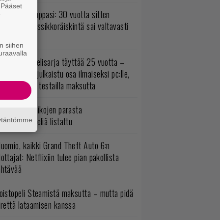
. Pääset
o johan pomppasi: 30 vuotta sitten
e
mestynyt klassikkoräiskintä sai valtavasti
sää sisältöä
n siihen
uraavalla
akastettu pelisarja täyttää 25 vuotta –
onna 2012 julkaistu osa ilmaiseksi pc:lle,
ita osia voi testailla maksutta
5 kaikkien aikojen parasta
persankaripeliä listattu
äytäntömme
uomio, kaikki Grand Theft Auto 6:n
ottajat: Netflixiin tulee pian pakollista
ähtävää
oistopeli Steamistä maksutta – mutta pidä
irettä lataamisen kanssa