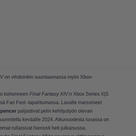
IV
on vihdoinkin suuntaamassa myös Xbox-
uksi kohonneen
Final Fantasy XIV:n
Xbox Series X|S
tyssä Fan Fest -tapahtumassa. Lavalle marssineet
Spencer
paljastivat pelin kehitystyön olevan
suunniteltu keväälle 2024. Alkuvuodesta luvassa on
ommat rullaisivat hienosti heti julkaisussa.