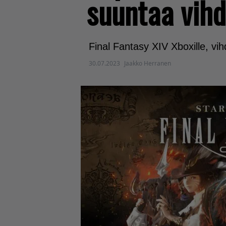
suuntaa vihd
Final Fantasy XIV Xboxille, vih
30.07.2023
Jaakko Herranen