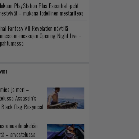
lokuun PlayStation Plus Essential -pelit
mestyivät – mukana todellinen mestariteos
inal Fantasy VII Revelation näytillä
amescom-messujen Opening Night Live -
apahtumassa
VIOT
 mies ja meri –
telussa Assassin’s
 Black Flag Resynced
usromua ilmakehän
ltä – arvostelussa