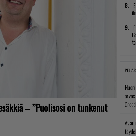
E
il
F
G
t
PELIAR
Nuori
arvos
Creed
tesäkkiä – ”Puolisosi on tunkenut
Avaru
täyde