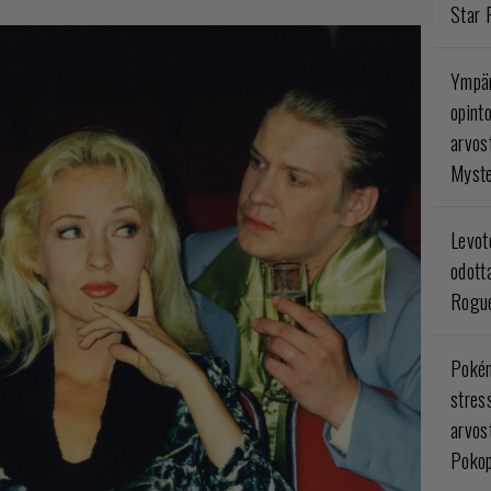
Star 
Ympär
opint
arvos
Myste
Levoto
odott
Rogue
Poké
stres
arvos
Pokop