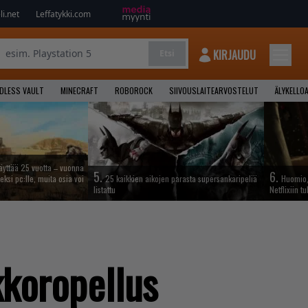
i.net
Leffatykki.com
KIRJAUDU
Etsi
NDLESS VAULT
MINECRAFT
ROBOROCK
SIIVOUSLAITEARVOSTELUT
ÄLYKELLO
täyttää 25 vuotta – vuonna
5.
6.
eksi pc:lle, muita osia voi
25 kaikkien aikojen parasta supersankaripeliä
Huomio, 
listattu
Netflixiin t
kkoropellus