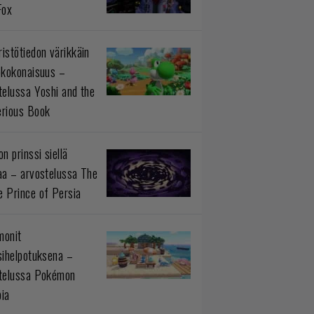
Fox
istötiedon värikkäin
okokonaisuus –
telussa Yoshi and the
rious Book
n prinssi siellä
aa – arvostelussa The
 Prince of Persia
monit
sihelpotuksena –
telussa Pokémon
ia