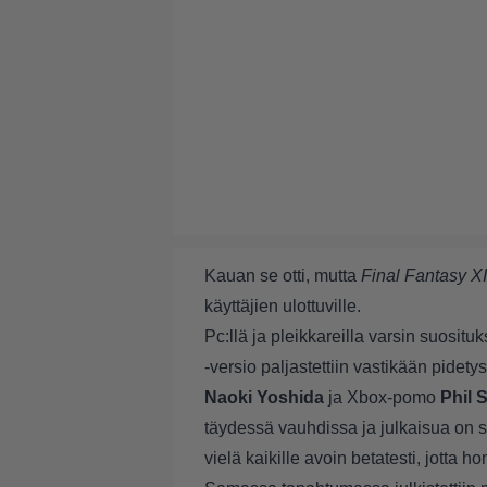
Kauan se otti, mutta
Final Fantasy X
käyttäjien ulottuville.
Pc:llä ja pleikkareilla varsin suosit
-versio paljastettiin vastikään pide
Naoki Yoshida
ja Xbox-pomo
Phil 
täydessä vauhdissa ja julkaisua on 
vielä kaikille avoin betatesti, jotta h