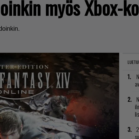
oinkin myös Xbox-ko
doinkin.
LUETU
N
av
N
il
li
2
su