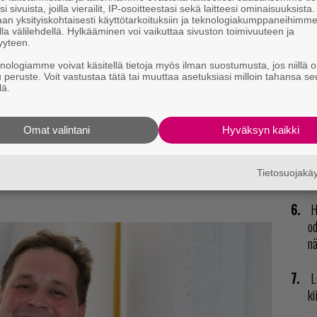
i sivuista, joilla vierailit, IP-osoitteestasi sekä laitteesi ominaisuuksista
N
an yksityiskohtaisesti käyttötarkoituksiin ja teknologiakumppaneihimm
la välilehdellä. Hylkääminen voi vaikuttaa sivuston toimivuuteen ja
il
yyteen.
li
 X|S!
knologiamme voivat käsitellä tietoja myös ilman suostumusta, jos niillä o
u peruste. Voit vastustaa tätä tai muuttaa asetuksiasi milloin tahansa se
ch 6.5x, we'll proceed to the official release in
R
lä.
dq4j
vu
mu
_EN)
July 28, 2023
Omat valintani
Hyväksyn kaikki
t mistä kahvitauolla puhutaan! Nappaa ajankohtaiset
2
su
Tietosuojak
postiin tästä.
H
od
n
L
ki