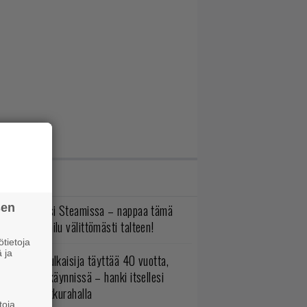
IMMAT JUTUT
sen
yt ilmaiseksi Steamissa – nappaa tämä
aruusseikkailu välittömästi talteen!
tietoja
 ja
akastettu julkaisija täyttää 40 vuotta,
ltavat alet käynnissä – hanki itsellesi
assikoita pikkurahalla
toja