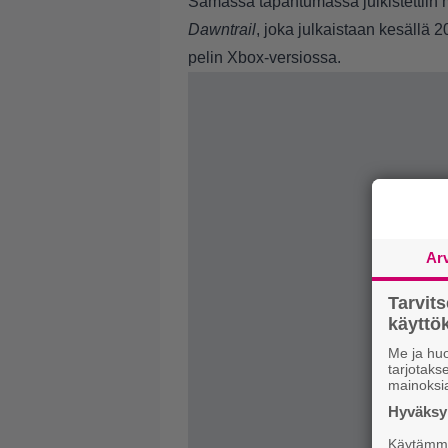
Samassa tapahtumassa julkistettiin
Dawntrail
, joka julkaistaan kesällä 
pelin Xbox-versiossa.
Ar
Tarvit
käytt
Me ja huo
tarjotak
mainoksi
Hyväksym
Käytämme 