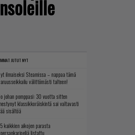
nsoleille
IMMAT JUTUT NYT
yt ilmaiseksi Steamissa – nappaa tämä
aruusseikkailu välittömästi talteen!
o johan pomppasi: 30 vuotta sitten
mestynyt klassikkoräiskintä sai valtavasti
sää sisältöä
5 kaikkien aikojen parasta
persankaripeliä listattu