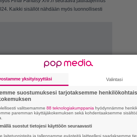
 myös
Final Fantasy XIV:n
seuraava jättilaajennus
2024. Kaikki sisällöt nähdään myös luonnollisesti
vostamme yksityisyyttäsi
LUETU
Valintasi
semme suostumuksesi tarjotaksemme henkilökohtai
N
ökokemuksen
av
lellisesti valitsemamme
88 teknologiakumppania
hyödynnämme henkilö
semme paremman käyttäjäkokemuksen sekä kohdentaaksemme sisältöä
R
a.
va
ällä suostut tietojesi käyttöön seuraavasti
kl
laitetunnisteita ja tallennamme evästeitä laitteellesi saadaksemme tie