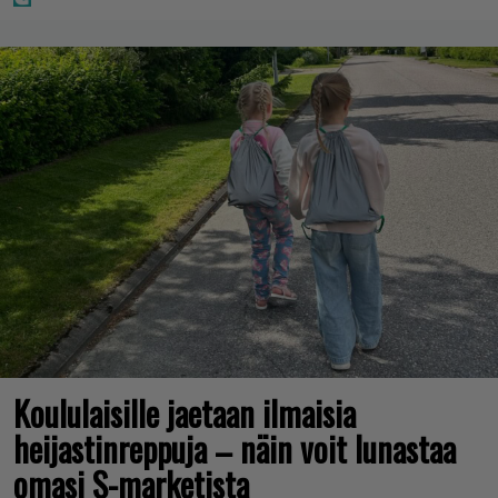
Koululaisille jaetaan ilmaisia
heijastinreppuja – näin voit lunastaa
omasi S-marketista