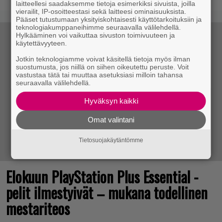
laitteellesi saadaksemme tietoja esimerkiksi sivuista, joilla
vierailit, IP-osoitteestasi sekä laitteesi ominaisuuksista.
Pääset tutustumaan yksityiskohtaisesti käyttötarkoituksiin ja
teknologiakumppaneihimme seuraavalla välilehdellä.
Hylkääminen voi vaikuttaa sivuston toimivuuteen ja
käytettävyyteen.
Jotkin teknologiamme voivat käsitellä tietoja myös ilman
suostumusta, jos niillä on siihen oikeutettu peruste. Voit
vastustaa tätä tai muuttaa asetuksiasi milloin tahansa
seuraavalla välilehdellä.
Hyväksyn kaikki
Omat valintani
Tietosuojakäytäntömme
Elokuun PlayStation Plus Essential -
pelit ilmestyivät – mukana todellinen
mestariteos