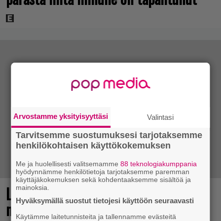
Arvostamme yksityisyyttäsi
Valintasi
Tarvitsemme suostumuksesi tarjotaksemme
henkilökohtaisen käyttökokemuksen
Me ja huolellisesti valitsemamme
88 teknologiakumppania
hyödynnämme henkilötietoja tarjotaksemme paremman
käyttäjäkokemuksen sekä kohdentaaksemme sisältöä ja
Loistopeli Steamistä maksutta –
mainoksia.
Hyväksymällä suostut tietojesi käyttöön seuraavasti
mutta pidä kiirettä lataamisen kanssa
Käytämme laitetunnisteita ja tallennamme evästeitä