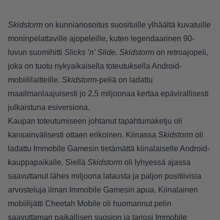
Skidstorm
on kunnianosoitus suosituille ylhäältä kuvatuille
moninpelattaville ajopeleille, kuten legendaarinen 90-
luvun suomihitti
Slicks ’n’ Slide
.
Skidstorm
on retroajopeli,
joka on tuotu nykyaikaisella toteutuksella Android-
mobiililaitteille.
Skidstorm
-peliä on ladattu
maailmanlaajuisesti jo 2,5 miljoonaa kertaa epävirallisesti
julkaistuna esiversiona.
Kaupan toteutumiseen johtanut tapahtumaketju oli
kansainvälisesti ottaen erikoinen. Kiinassa
Skidstorm
oli
ladattu Immobile Gamesin tietämättä kiinalaiselle Android-
kauppapaikalle. Siellä
Skidstorm
oli lyhyessä ajassa
saavuttanut lähes miljoona latausta ja paljon positiivisia
arvosteluja ilman Immobile Gamesin apua. Kiinalainen
mobiilijätti Cheetah Mobile oli huomannut pelin
saavuttaman paikallisen suosion ja tarjosi Immobile