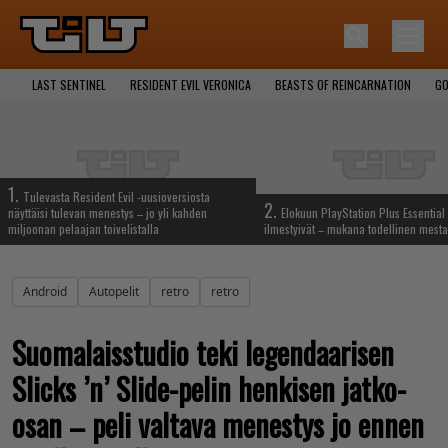
LAST SENTINEL
RESIDENT EVIL VERONICA
BEASTS OF REINCARNATION
GO
1.
Tulevasta Resident Evil -uusioversiosta
2.
näyttäisi tulevan menestys – jo yli kahden
Elokuun PlayStation Plus Essential 
miljoonan pelaajan toivelistalla
ilmestyivät – mukana todellinen mesta
Android
Autopelit
retro
retro
Suomalaisstudio teki legendaarisen
Slicks ’n’ Slide-pelin henkisen jatko-
osan – peli valtava menestys jo ennen