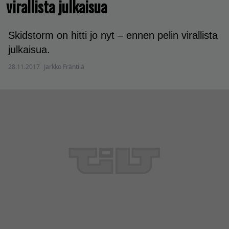
virallista julkaisua
Skidstorm on hitti jo nyt – ennen pelin virallista
julkaisua.
28.11.2017
Jarkko Fräntilä