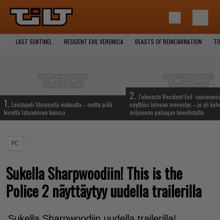
LAST SENTINEL
RESIDENT EVIL VERONICA
BEASTS OF REINCARNATION
TO
2.
Tulevasta Resident Evil -uusiovers
1.
Loistopeli Steamistä maksutta – mutta pidä
näyttäisi tulevan menestys – jo yli ka
kiirettä lataamisen kanssa
miljoonan pelaajan toivelistalla
PC
Sukella Sharpwoodiin! This is the
Police 2 näyttäytyy uudella trailerilla
Sukella Sharpwoodiin uudella trailerilla!