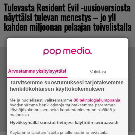
Tulevasta Resident Evil -uusioversiosta
näyttäisi tulevan menestys – jo yli
kahden miljoonan pelaajan toivelistalla
Arvostamme yksityisyyttäsi
Valintasi
Tarvitsemme suostumuksesi tarjotaksemme
henkilökohtaisen käyttökokemuksen
Me ja huolellisesti valitsemamme
88 teknologiakumppania
hyödynnämme henkilötietoja tarjotaksemme paremman
käyttäjäkokemuksen sekä kohdentaaksemme sisältöä ja
mainoksia.
Hyväksymällä suostut tietojesi käyttöön seuraavasti
Käytämme laitetunnisteita ja tallennamme evästeitä