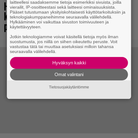
Huhu: Sony varoittelee
laitteellesi saadaksemme tietoja esimerkiksi sivuista, joilla
vierailit, IP-osoitteestasi sekä laitteesi ominaisuuksista.
konsolipaketeissaan fyysisten
Pääset tutustumaan yksityiskohtaisesti käyttötarkoituksiin ja
teknologiakumppaneihimme seuraavalla välilehdellä.
pelilevyjen lakkauttamisesta
Hylkääminen voi vaikuttaa sivuston toimivuuteen ja
käytettävyyteen.
Jotkin teknologiamme voivat käsitellä tietoja myös ilman
suostumusta, jos niillä on siihen oikeutettu peruste. Voit
vastustaa tätä tai muuttaa asetuksiasi milloin tahansa
seuraavalla välilehdellä.
Hyväksyn kaikki
Omat valintani
Tietosuojakäytäntömme