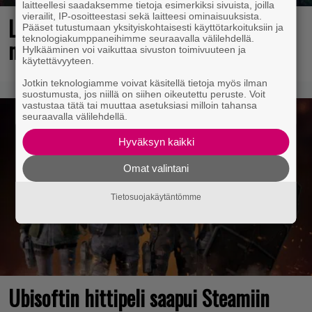
laitteellesi saadaksemme tietoja esimerkiksi sivuista, joilla
vierailit, IP-osoitteestasi sekä laitteesi ominaisuuksista.
Loistopeli Steamistä maksutta –
Pääset tutustumaan yksityiskohtaisesti käyttötarkoituksiin ja
teknologiakumppaneihimme seuraavalla välilehdellä.
mutta pidä kiirettä lataamisen kanssa
Hylkääminen voi vaikuttaa sivuston toimivuuteen ja
käytettävyyteen.
Jotkin teknologiamme voivat käsitellä tietoja myös ilman
suostumusta, jos niillä on siihen oikeutettu peruste. Voit
vastustaa tätä tai muuttaa asetuksiasi milloin tahansa
seuraavalla välilehdellä.
Hyväksyn kaikki
Omat valintani
Tietosuojakäytäntömme
Ubisoftin hittipeli saapui Steamiin