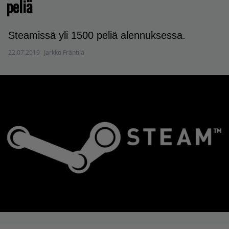
peliä
Steamissä yli 1500 peliä alennuksessa.
22.07.2019
Jarkko Fräntilä