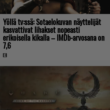
Yöllä tv:ssä: Sotaelokuvan näyttelijät
kasvattivat lihakset nopeasti
erikoisella kikalla – IMDb-arvosana on
7,6