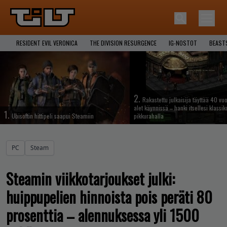
RESIDENT EVIL VERONICA
THE DIVISION RESURGENCE
IG-NOSTOT
BEAST
2.
Rakastettu julkaisija täyttää 40 vuo
alet käynnissä – hanki itsellesi klassik
1.
Ubisoftin hittipeli saapui Steamiin
pikkurahalla
PC
Steam
Steamin viikkotarjoukset julki:
huippupelien hinnoista pois peräti 80
prosenttia – alennuksessa yli 1500