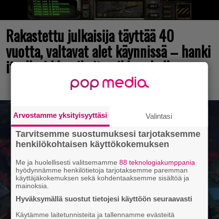
Rakastettu julkaisija täyttää 40
vuotta, valtavat alet käynnissä – hanki
itsellesi klassikoita pikkurahalla
Arvostamme yksityisyyttäsi
Valintasi
Tarvitsemme suostumuksesi tarjotaksemme
henkilökohtaisen käyttökokemuksen
Me ja huolellisesti valitsemamme
88 teknologiakumppania
hyödynnämme henkilötietoja tarjotaksemme paremman
käyttäjäkokemuksen sekä kohdentaaksemme sisältöä ja
mainoksia.
Hyväksymällä suostut tietojesi käyttöön seuraavasti
Käytämme laitetunnisteita ja tallennamme evästeitä