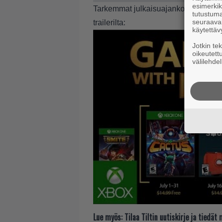
esimerkiks
Tarkemmat julkaisuajankohdat ja lisät
tutustuma
seuraaval
trailerilta:
käytettäv
Jotkin te
oikeutett
välilehdel
Lue myös:
Tilaa Tiltin uutiskirje ja tiedä