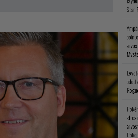
täyde
Star 
Ympär
opint
arvos
Myste
Levoto
odott
Rogue
Poké
stres
arvos
Pokop