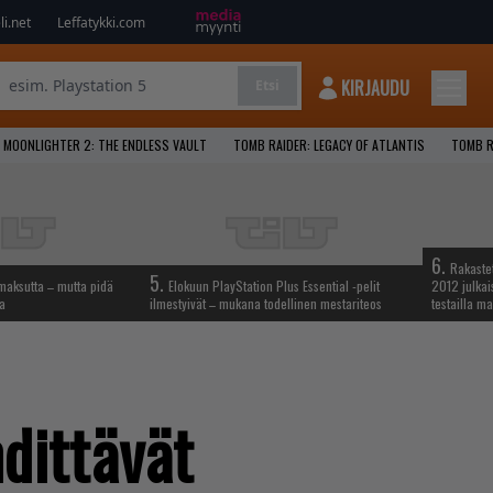
i.net
Leffatykki.com
KIRJAUDU
Etsi
MOONLIGHTER 2: THE ENDLESS VAULT
TOMB RAIDER: LEGACY OF ATLANTIS
TOMB R
6.
Rakastet
5.
maksutta – mutta pidä
Elokuun PlayStation Plus Essential -pelit
2012 julkais
sa
ilmestyivät – mukana todellinen mestariteos
testailla ma
hdittävät