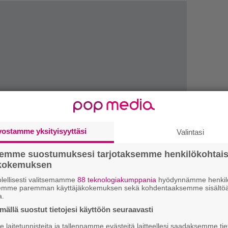
vostamme yksityisyyttäsi
Valintasi
LUETU
semme suostumuksesi tarjotaksemme henkilökohtai
ökokemuksen
U
lellisesti valitsemamme
88 teknologiakumppania
hyödynnämme henkilö
semme paremman käyttäjäkokemuksen sekä kohdentaaksemme sisältöä
a.
R
ällä suostut tietojesi käyttöön seuraavasti
va
kl
laitetunnisteita ja tallennamme evästeitä laitteellesi saadaksemme tie