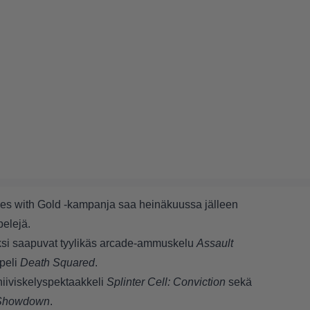
mes with Gold -kampanja saa heinäkuussa jälleen
pelejä.
aksi saapuvat tyylikäs arcade-ammuskelu
Assault
peli
Death Squared
.
hiiviskelyspektaakkeli
Splinter Cell: Conviction
sekä
l Showdown
.