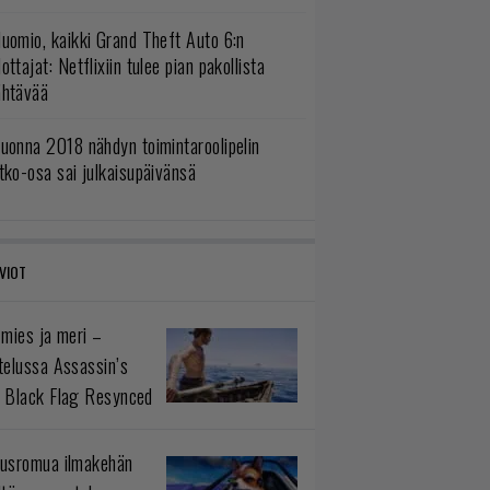
uomio, kaikki Grand Theft Auto 6:n
ottajat: Netflixiin tulee pian pakollista
ähtävää
uonna 2018 nähdyn toimintaroolipelin
tko-osa sai julkaisupäivänsä
VIOT
 mies ja meri –
telussa Assassin’s
 Black Flag Resynced
usromua ilmakehän