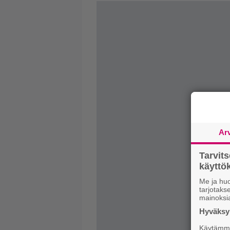
Ar
Tarvit
käytt
Me ja huo
tarjotak
mainoksi
Hyväksym
Käytämme 