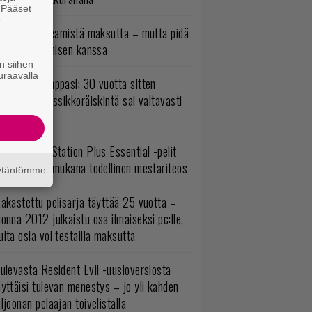
. Pääset
e
oistopeli Steamistä maksutta – mutta pidä
irettä lataamisen kanssa
n siihen
uraavalla
o johan pomppasi: 30 vuotta sitten
mestynyt klassikkoräiskintä sai valtavasti
sää sisältöä
lokuun PlayStation Plus Essential -pelit
mestyivät – mukana todellinen mestariteos
äytäntömme
akastettu pelisarja täyttää 25 vuotta –
onna 2012 julkaistu osa ilmaiseksi pc:lle,
ita osia voi testailla maksutta
ulevasta Resident Evil -uusioversiosta
yttäisi tulevan menestys – jo yli kahden
ljoonan pelaajan toivelistalla