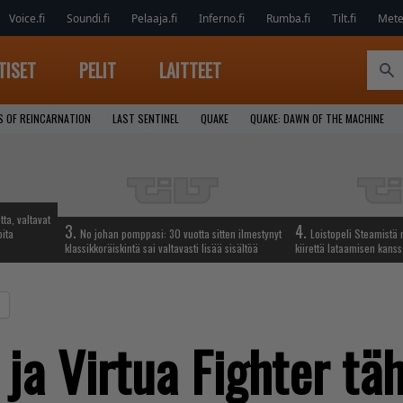
Voice.fi
Soundi.fi
Pelaaja.fi
Inferno.fi
Rumba.fi
Tilt.fi
Metel
TISET
PELIT
LAITTEET
S OF REINCARNATION
LAST SENTINEL
QUAKE
QUAKE: DAWN OF THE MACHINE
tta, valtavat
3.
4.
oita
No johan pomppasi: 30 vuotta sitten ilmestynyt
Loistopeli Steamistä 
klassikkoräiskintä sai valtavasti lisää sisältöä
kiirettä lataamisen kans
 ja Virtua Fighter tä