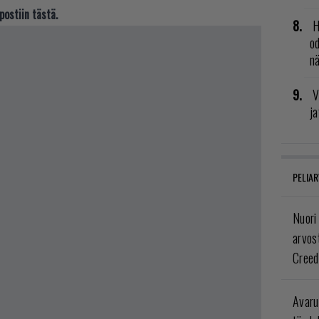
postiin tästä.
H
od
n
V
ja
PELIAR
Nuori
arvos
Creed
Avaru