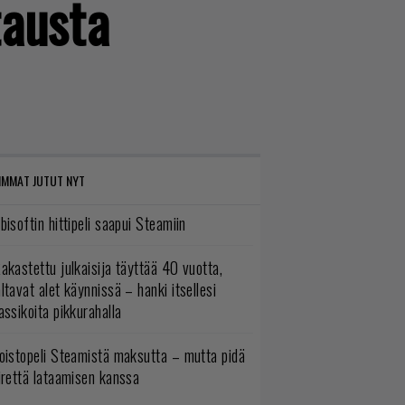
tausta
IMMAT JUTUT NYT
bisoftin hittipeli saapui Steamiin
akastettu julkaisija täyttää 40 vuotta,
ltavat alet käynnissä – hanki itsellesi
assikoita pikkurahalla
oistopeli Steamistä maksutta – mutta pidä
irettä lataamisen kanssa