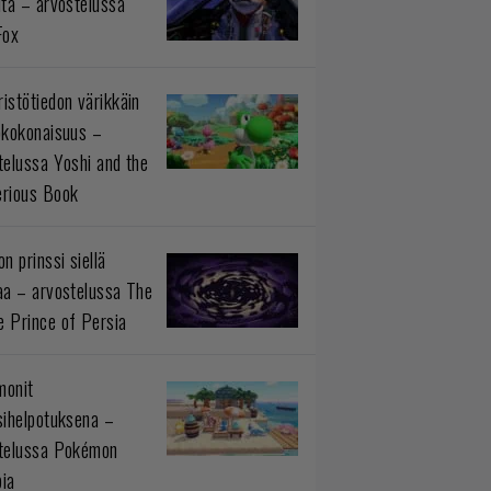
ltä – arvostelussa
Fox
istötiedon värikkäin
okokonaisuus –
telussa Yoshi and the
rious Book
n prinssi siellä
aa – arvostelussa The
 Prince of Persia
monit
sihelpotuksena –
telussa Pokémon
ia