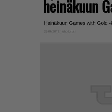
heinäkuun G
Heinäkuun Games with Gold -k
29.06.2018
Juho Lauri