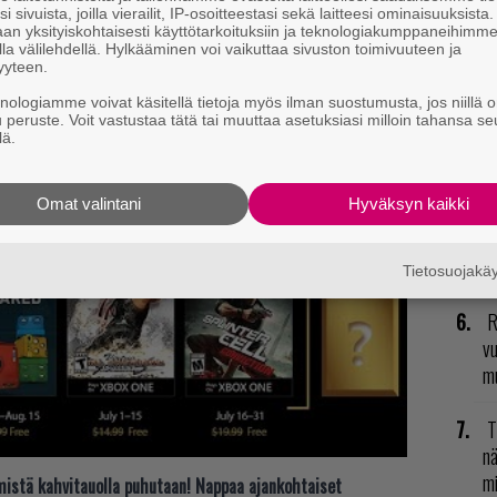
i sivuista, joilla vierailit, IP-osoitteestasi sekä laitteesi ominaisuuksista
ietoa peleistä löydät alapuolelta löytyvältä
an yksityiskohtaisesti käyttötarkoituksiin ja teknologiakumppaneihimm
L
la välilehdellä. Hylkääminen voi vaikuttaa sivuston toimivuuteen ja
yyteen.
ki
knologiamme voivat käsitellä tietoja myös ilman suostumusta, jos niillä o
u peruste. Voit vastustaa tätä tai muuttaa asetuksiasi milloin tahansa se
N
lä.
il
li
Omat valintani
Hyväksyn kaikki
E
il
Tietosuojak
R
vu
mu
T
nä
mi
t mistä kahvitauolla puhutaan! Nappaa ajankohtaiset