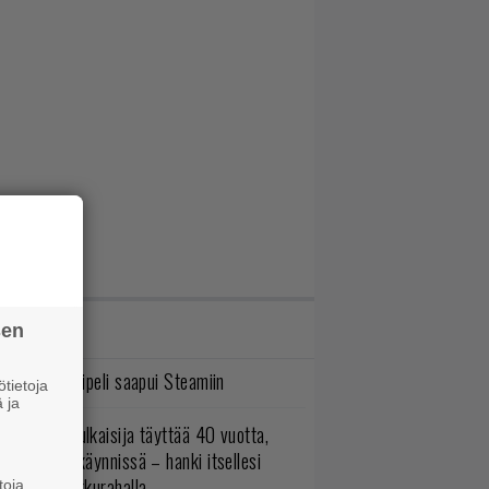
IMMAT JUTUT
sen
bisoftin hittipeli saapui Steamiin
tietoja
 ja
akastettu julkaisija täyttää 40 vuotta,
ltavat alet käynnissä – hanki itsellesi
assikoita pikkurahalla
toja