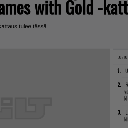
ames with Gold -kat
attaus tulee tässä.
LUETU
U
R
va
kl
L
ki