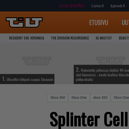
Como.fi
Episodi.fi
ETUSIVU
UU
RESIDENT EVIL VERONICA
THE DIVISION RESURGENCE
IG-NOSTOT
BEAST
2.
Rakastettu julkaisija täyttää 40 vuo
alet käynnissä – hanki itsellesi klassik
1.
Ubisoftin hittipeli saapui Steamiin
pikkurahalla
Xbox 360
Xbox One
xbox 360
Xbox One
Splinter Cell