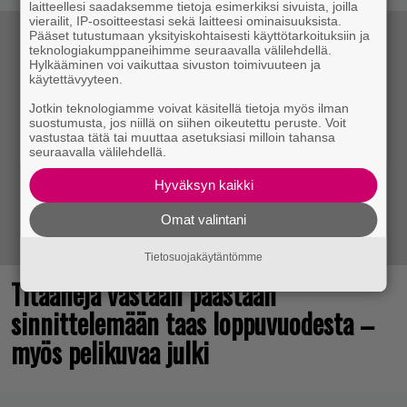
laitteellesi saadaksemme tietoja esimerkiksi sivuista, joilla
vierailit, IP-osoitteestasi sekä laitteesi ominaisuuksista.
Pääset tutustumaan yksityiskohtaisesti käyttötarkoituksiin ja
teknologiakumppaneihimme seuraavalla välilehdellä.
Hylkääminen voi vaikuttaa sivuston toimivuuteen ja
käytettävyyteen.
Jotkin teknologiamme voivat käsitellä tietoja myös ilman
suostumusta, jos niillä on siihen oikeutettu peruste. Voit
vastustaa tätä tai muuttaa asetuksiasi milloin tahansa
seuraavalla välilehdellä.
Hyväksyn kaikki
Omat valintani
Tietosuojakäytäntömme
Titaaneja vastaan päästään
sinnittelemään taas loppuvuodesta –
myös pelikuvaa julki