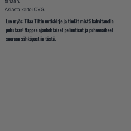
tänään.
Asiasta kertoi
CVG
.
Lue myös:
Tilaa Tiltin uutiskirje ja tiedät mistä kahvitauolla
puhutaan! Nappaa ajankohtaiset peliuutiset ja puheenaiheet
suoraan sähköpostiin tästä.