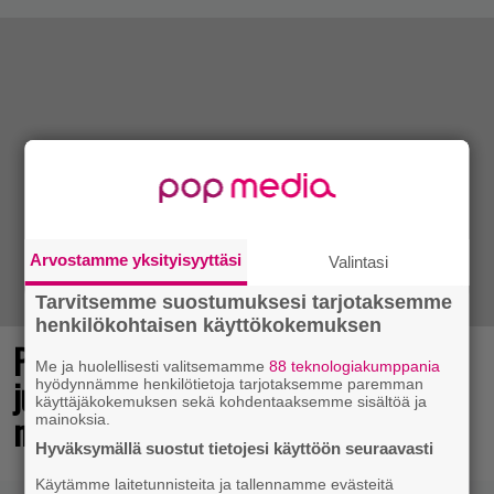
Arvostamme yksityisyyttäsi
Valintasi
Tarvitsemme suostumuksesi tarjotaksemme
henkilökohtaisen käyttökokemuksen
Pokémon-peleistä tunnettu studio
Me ja huolellisesti valitsemamme
88 teknologiakumppania
julkaisi toimintaroolipelin – tätä
hyödynnämme henkilötietoja tarjotaksemme paremman
käyttäjäkokemuksen sekä kohdentaaksemme sisältöä ja
mieltä ovat arviot
mainoksia.
Hyväksymällä suostut tietojesi käyttöön seuraavasti
Käytämme laitetunnisteita ja tallennamme evästeitä