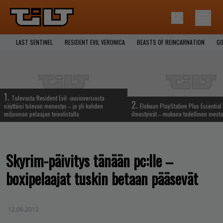
LAST SENTINEL
RESIDENT EVIL VERONICA
BEASTS OF REINCARNATION
GO
1.
Tulevasta Resident Evil -uusioversiosta
2.
näyttäisi tulevan menestys – jo yli kahden
Elokuun PlayStation Plus Essential 
miljoonan pelaajan toivelistalla
ilmestyivät – mukana todellinen mesta
Skyrim-päivitys tänään pc:lle –
boxipelaajat tuskin betaan pääsevät
12.06.2012