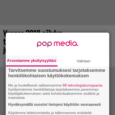
Vuonna 2018 nähdyn
toimintaroolipelin jatko-osa sai
julkaisupäivänsä
Arvostamme yksityisyyttäsi
Valintasi
Tarvitsemme suostumuksesi tarjotaksemme
henkilökohtaisen käyttökokemuksen
Me ja huolellisesti valitsemamme
88 teknologiakumppania
hyödynnämme henkilötietoja tarjotaksemme paremman
käyttäjäkokemuksen sekä kohdentaaksemme sisältöä ja
mainoksia.
Hyväksymällä suostut tietojesi käyttöön seuraavasti
Käytämme laitetunnisteita ja tallennamme evästeitä