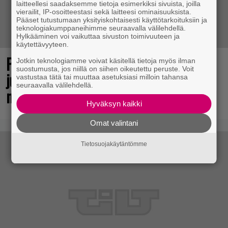
laitteellesi saadaksemme tietoja esimerkiksi sivuista, joilla
vierailit, IP-osoitteestasi sekä laitteesi ominaisuuksista.
Pääset tutustumaan yksityiskohtaisesti käyttötarkoituksiin ja
teknologiakumppaneihimme seuraavalla välilehdellä.
Hylkääminen voi vaikuttaa sivuston toimivuuteen ja
käytettävyyteen.
Pokémon-peleistä tunnettu studio
Jotkin teknologiamme voivat käsitellä tietoja myös ilman
suostumusta, jos niillä on siihen oikeutettu peruste. Voit
julkaisi toimintaroolipelin – tätä
vastustaa tätä tai muuttaa asetuksiasi milloin tahansa
seuraavalla välilehdellä.
mieltä ovat arviot
Hyväksyn kaikki
Omat valintani
Tietosuojakäytäntömme