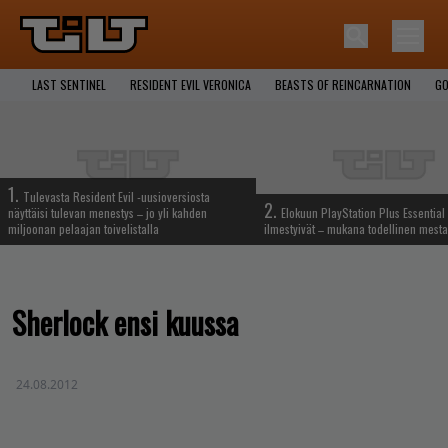
LAST SENTINEL
RESIDENT EVIL VERONICA
BEASTS OF REINCARNATION
GO
1.
Tulevasta Resident Evil -uusioversiosta
2.
näyttäisi tulevan menestys – jo yli kahden
Elokuun PlayStation Plus Essential 
miljoonan pelaajan toivelistalla
ilmestyivät – mukana todellinen mesta
Sherlock ensi kuussa
24.08.2012