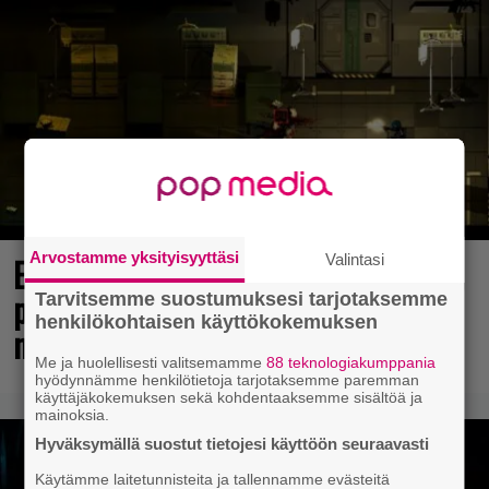
Arvostamme yksityisyyttäsi
Valintasi
Elokuun PlayStation Plus Essential -
pelit ilmestyivät – mukana todellinen
Tarvitsemme suostumuksesi tarjotaksemme
henkilökohtaisen käyttökokemuksen
mestariteos
Me ja huolellisesti valitsemamme
88 teknologiakumppania
hyödynnämme henkilötietoja tarjotaksemme paremman
käyttäjäkokemuksen sekä kohdentaaksemme sisältöä ja
mainoksia.
Hyväksymällä suostut tietojesi käyttöön seuraavasti
Käytämme laitetunnisteita ja tallennamme evästeitä