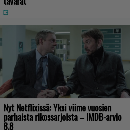
tavarat”
Nyt Netflixissä: Yksi viime vuosien
parhaista rikossarjoista – IMDB-arvio
8,8