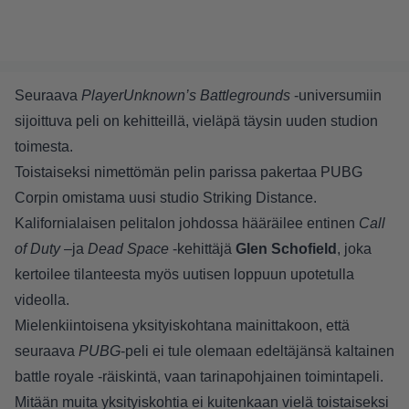
Seuraava
PlayerUnknown’s Battlegrounds
-universumiin
sijoittuva peli on kehitteillä, vieläpä täysin uuden studion
toimesta.
Toistaiseksi nimettömän pelin parissa pakertaa PUBG
Corpin omistama uusi studio Striking Distance.
Kalifornialaisen pelitalon johdossa hääräilee entinen
Call
of Duty –
ja
Dead Space
-kehittäjä
Glen Schofield
, joka
kertoilee tilanteesta myös uutisen loppuun upotetulla
videolla.
Mielenkiintoisena yksityiskohtana mainittakoon, että
seuraava
PUBG
-peli ei tule olemaan edeltäjänsä kaltainen
battle royale -räiskintä, vaan tarinapohjainen toimintapeli.
Mitään muita yksityiskohtia ei kuitenkaan vielä toistaiseksi