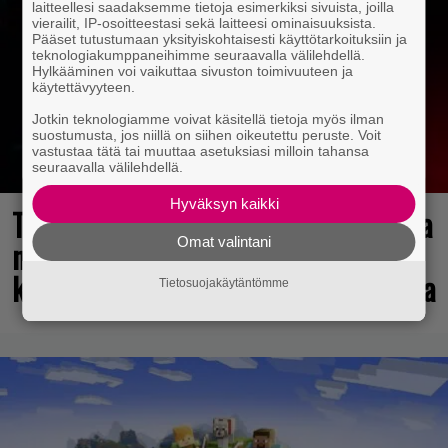
laitteellesi saadaksemme tietoja esimerkiksi sivuista, joilla
vierailit, IP-osoitteestasi sekä laitteesi ominaisuuksista.
Pääset tutustumaan yksityiskohtaisesti käyttötarkoituksiin ja
teknologiakumppaneihimme seuraavalla välilehdellä.
Hylkääminen voi vaikuttaa sivuston toimivuuteen ja
käytettävyyteen.
Jotkin teknologiamme voivat käsitellä tietoja myös ilman
suostumusta, jos niillä on siihen oikeutettu peruste. Voit
vastustaa tätä tai muuttaa asetuksiasi milloin tahansa
seuraavalla välilehdellä.
Hyväksyn kaikki
Tulevasta Resident Evil -uusioversiosta
Omat valintani
näyttäisi tulevan menestys – jo yli
kahden miljoonan pelaajan toivelistalla
Tietosuojakäytäntömme