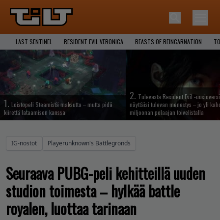
LAST SENTINEL
RESIDENT EVIL VERONICA
BEASTS OF REINCARNATION
TO
2.
Tulevasta Resident Evil -uusiovers
1.
Loistopeli Steamistä maksutta – mutta pidä
näyttäisi tulevan menestys – jo yli ka
kiirettä lataamisen kanssa
miljoonan pelaajan toivelistalla
IG-nostot
Playerunknown's Battlegronds
Seuraava PUBG-peli kehitteillä uuden
studion toimesta – hylkää battle
royalen, luottaa tarinaan