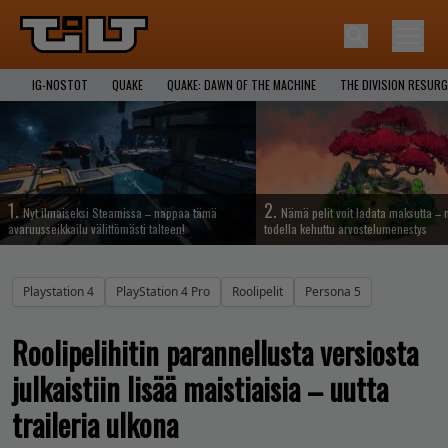
IG-NOSTOT
QUAKE
QUAKE: DAWN OF THE MACHINE
THE DIVISION RESUR
1.
2.
Nyt ilmaiseksi Steamissa – nappaa tämä
Nämä pelit voit ladata maksutta –
avaruusseikkailu välittömästi talteen!
todella kehuttu arvostelumenestys
Playstation 4
PlayStation 4 Pro
Roolipelit
Persona 5
Roolipelihitin parannellusta versiosta
julkaistiin lisää maistiaisia – uutta
traileria ulkona