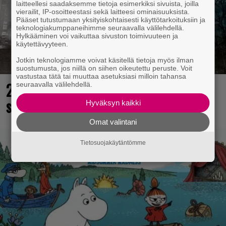
laitteellesi saadaksemme tietoja esimerkiksi sivuista, joilla
vierailit, IP-osoitteestasi sekä laitteesi ominaisuuksista.
Pääset tutustumaan yksityiskohtaisesti käyttötarkoituksiin ja
teknologiakumppaneihimme seuraavalla välilehdellä.
Hylkääminen voi vaikuttaa sivuston toimivuuteen ja
käytettävyyteen.
Jotkin teknologiamme voivat käsitellä tietoja myös ilman
suostumusta, jos niillä on siihen oikeutettu peruste. Voit
vastustaa tätä tai muuttaa asetuksiasi milloin tahansa
25 kaikkien aikojen parasta
seuraavalla välilehdellä.
supersankaripeliä listattu
Hyväksyn kaikki
Omat valintani
Tietosuojakäytäntömme