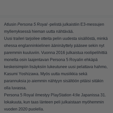
Atlusin
Persona 5 Royal
-pelistä julkaistiin E3-messujen
myllerryksessä hieman uutta nähtävää.
Uusi traileri tarjoilee otteita pelin uudesta sisällöstä, minkä
ohessa englanninkielinen ääninäyttely pääsee sekin nyt
paremmin kuuluviin. Vuonna 2016 julkaistua roolipelihittiä
monelta osin laajentavan Persona 5 Royalin ehkäpä
keskeisimpiin lisäyksiin lukeutunee uusi pelattava hahmo,
Kasumi Yoshizawa. Myös uutta musiikkia sekä
parannuksia jo aiemmin nähtyyn sisältöön pitäisi sitäkin
olla luvassa.
Persona 5 Royal ilmestyy PlayStation 4:lle Japanissa 31.
lokakuuta, kun taas länteen peli julkaistaan myöhemmin
vuoden 2020 puolella.