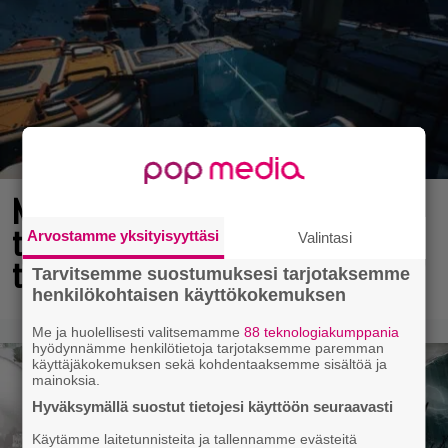
Nyt ilmaiseksi Steamissa – nappaa
tämä avaruusseikkailu välittömästi
Arvostamme yksityisyyttäsi
Valintasi
talteen!
Tarvitsemme suostumuksesi tarjotaksemme
henkilökohtaisen käyttökokemuksen
Me ja huolellisesti valitsemamme
88 teknologiakumppania
hyödynnämme henkilötietoja tarjotaksemme paremman
käyttäjäkokemuksen sekä kohdentaaksemme sisältöä ja
mainoksia.
Hyväksymällä suostut tietojesi käyttöön seuraavasti
Käytämme laitetunnisteita ja tallennamme evästeitä