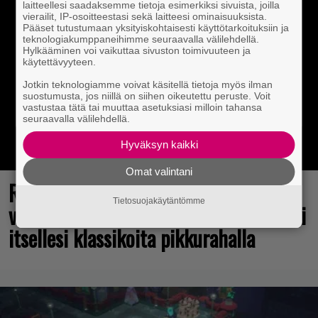
laitteellesi saadaksemme tietoja esimerkiksi sivuista, joilla
vierailit, IP-osoitteestasi sekä laitteesi ominaisuuksista.
Pääset tutustumaan yksityiskohtaisesti käyttötarkoituksiin ja
teknologiakumppaneihimme seuraavalla välilehdellä.
Hylkääminen voi vaikuttaa sivuston toimivuuteen ja
käytettävyyteen.
Jotkin teknologiamme voivat käsitellä tietoja myös ilman
suostumusta, jos niillä on siihen oikeutettu peruste. Voit
vastustaa tätä tai muuttaa asetuksiasi milloin tahansa
seuraavalla välilehdellä.
Hyväksyn kaikki
Omat valintani
Rakastettu julkaisija täyttää 40
Tietosuojakäytäntömme
vuotta, valtavat alet käynnissä – hanki
itsellesi klassikoita pikkurahalla