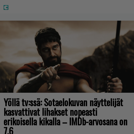
Yöllä tv:ssä: Sotaelokuvan näyttelijät
kasvattivat lihakset nopeasti
erikoisella kikalla – IMDb-arvosana on
7,6