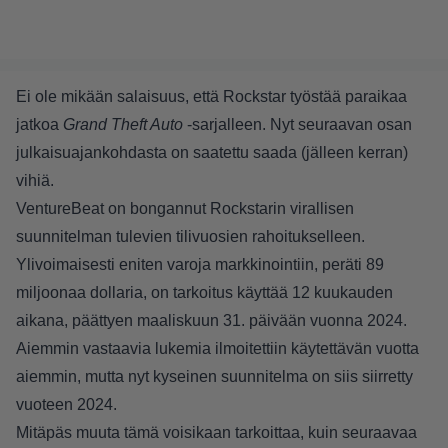
Ei ole mikään salaisuus, että Rockstar työstää paraikaa
jatkoa
Grand Theft Auto
-sarjalleen. Nyt seuraavan osan
julkaisuajankohdasta on saatettu saada (
jälleen kerran
)
vihiä.
VentureBeat
on bongannut Rockstarin virallisen
suunnitelman
tulevien tilivuosien rahoitukselleen.
Ylivoimaisesti eniten varoja markkinointiin, peräti 89
miljoonaa dollaria, on tarkoitus käyttää 12 kuukauden
aikana, päättyen maaliskuun 31. päivään vuonna 2024.
Aiemmin vastaavia lukemia ilmoitettiin käytettävän vuotta
aiemmin, mutta nyt kyseinen suunnitelma on siis siirretty
vuoteen 2024.
Mitäpäs muuta tämä voisikaan tarkoittaa, kuin seuraavaa