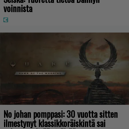
voinnista
No johan pomppasi: 30 vuotta sitten
ilmestynyt klassikkoräiskintä sai