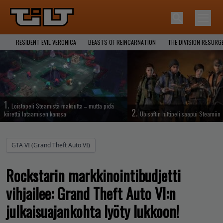
RESIDENT EVIL VERONICA
BEASTS OF REINCARNATION
THE DIVISION RESURG
1.
Loistopeli Steamistä maksutta – mutta pidä
2.
kiirettä lataamisen kanssa
Ubisoftin hittipeli saapui Steamiin
GTA VI (Grand Theft Auto VI)
Rockstarin markkinointibudjetti
vihjailee: Grand Theft Auto VI:n
julkaisuajankohta lyöty lukkoon!